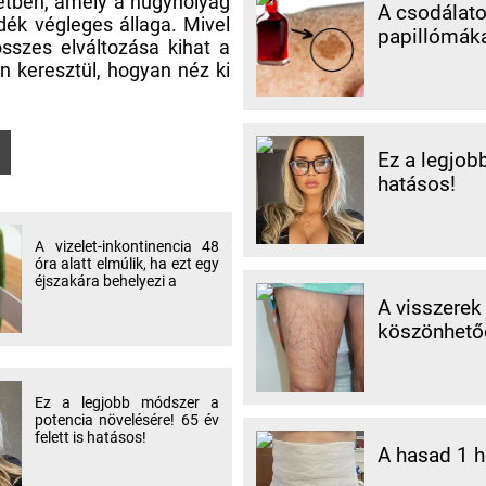
zetben, amely a húgyhólyag
A csodálatos
adék végleges állaga. Mivel
papillómáka
összes elváltozása kihat a
n keresztül, hogyan néz ki
Ez a legjob
hatásos!
A vizelet-inkontinencia 48
óra alatt elmúlik, ha ezt egy
éjszakára behelyezi a
A visszerek
köszönhetőe
Ez a legjobb módszer a
potencia növelésére! 65 év
felett is hatásos!
A hasad 1 hé