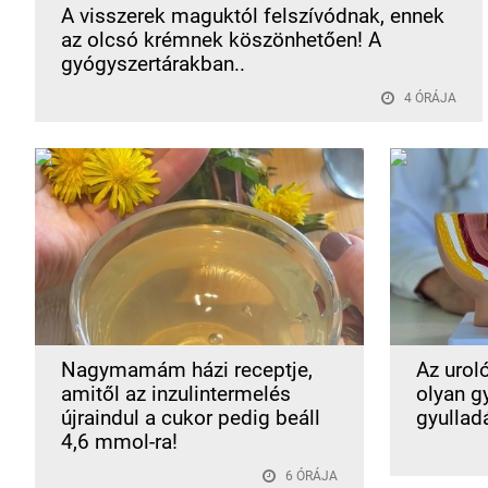
A visszerek maguktól felszívódnak, ennek
az olcsó krémnek köszönhetően! A
gyógyszertárakban..
4 ÓRÁJA
Nagymamám házi receptje,
Az uroló
amitől az inzulintermelés
olyan g
újraindul a cukor pedig beáll
gyulladá
4,6 mmol-ra!
6 ÓRÁJA