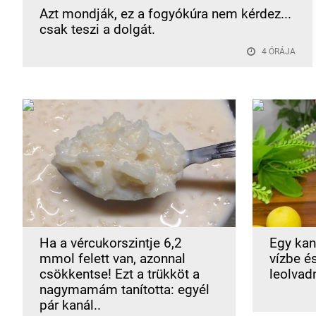
Azt mondják, ez a fogyókúra nem kérdez...
csak teszi a dolgát.
4 ÓRÁJA
Ha a vércukorszintje 6,2
Egy kan
mmol felett van, azonnal
vízbe é
csökkentse! Ezt a trükköt a
leolvad
nagymamám tanította: egyél
pár kanál..