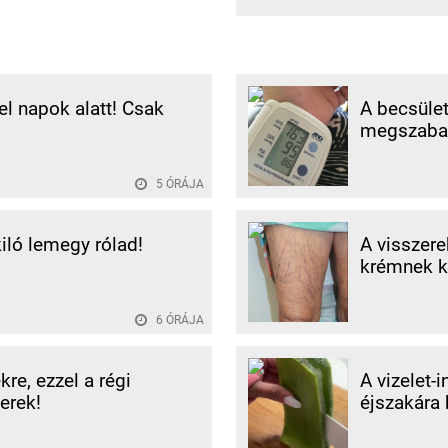
 el napok alatt! Csak
A becsület
megszabad
5 ÓRÁJA
kiló lemegy rólad!
A visszere
krémnek k
6 ÓRÁJA
re, ezzel a régi
A vizelet-
erek!
éjszakára 