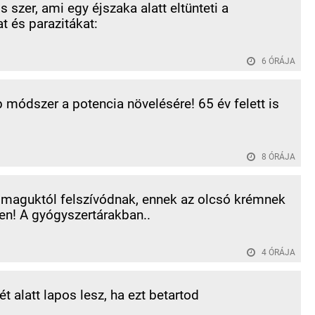
 szer, ami egy éjszaka alatt eltünteti a
t és parazitákat:
6 ÓRÁJA
b módszer a potencia növelésére! 65 év felett is
8 ÓRÁJA
 maguktól felszívódnak, ennek az olcsó krémnek
n! A gyógyszertárakban..
4 ÓRÁJA
t alatt lapos lesz, ha ezt betartod