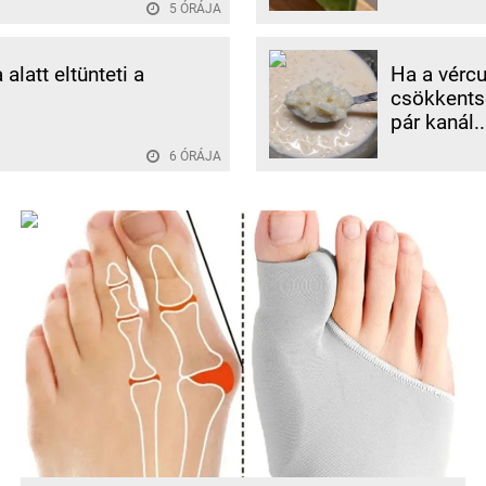
5 ÓRÁJA
alatt eltünteti a
Ha a vércu
csökkentse
pár kanál..
6 ÓRÁJA