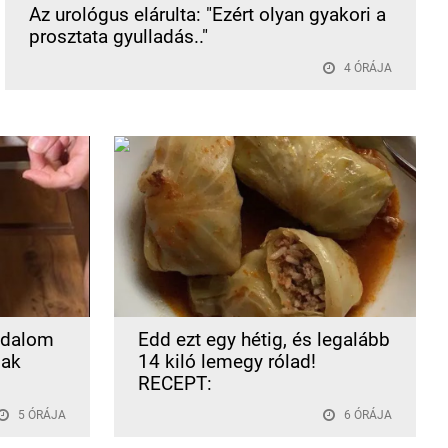
Az urológus elárulta: "Ezért olyan gyakori a
prosztata gyulladás.."
4 ÓRÁJA
ájdalom
Edd ezt egy hétig, és legalább
sak
14 kiló lemegy rólad!
RECEPT:
5 ÓRÁJA
6 ÓRÁJA