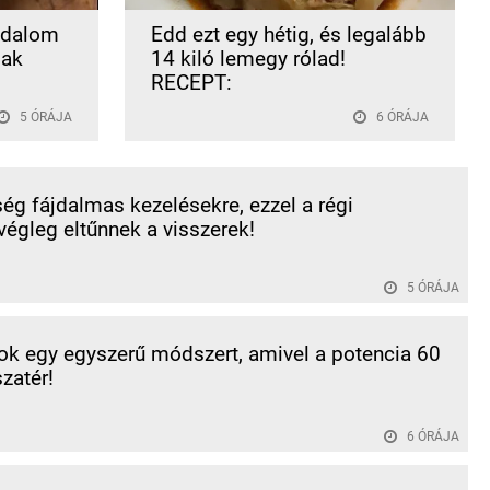
ájdalom
Edd ezt egy hétig, és legalább
sak
14 kiló lemegy rólad!
RECEPT:
5 ÓRÁJA
6 ÓRÁJA
ég fájdalmas kezelésekre, ezzel a régi
végleg eltűnnek a visszerek!
5 ÓRÁJA
k egy egyszerű módszert, amivel a potencia 60
szatér!
6 ÓRÁJA