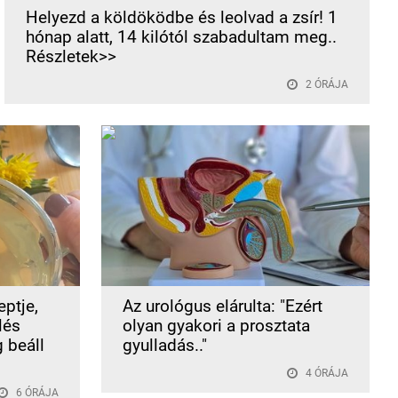
Helyezd a köldöködbe és leolvad a zsír! 1
hónap alatt, 14 kilótól szabadultam meg..
Részletek>>
2 ÓRÁJA
ptje,
Az urológus elárulta: "Ezért
lés
olyan gyakori a prosztata
g beáll
gyulladás.."
4 ÓRÁJA
6 ÓRÁJA