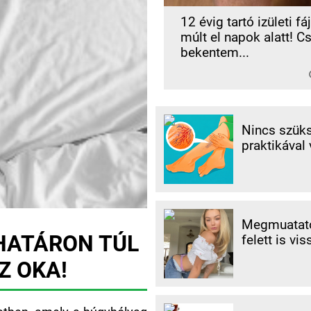
12 évig tartó izületi f
múlt el napok alatt! C
bekentem...
Nincs szüks
praktikával 
Megmuatato
 HATÁRON TÚL
felett is vis
Z OKA!