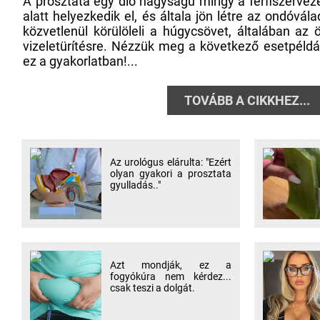
A prosztata egy dió nagyságú mirigy a férfiszerve
alatt helyezkedik el, és általa jön létre az ondóvál
közvetlenül körülöleli a húgycsövet, általában az 
vizeletürítésre. Nézzük meg a következő esetpéldá
ez a gyakorlatban!...
TOVÁBB A CIKKHEZ...
Az urológus elárulta: "Ezért
olyan gyakori a prosztata
gyulladás.."
Azt mondják, ez a
fogyókúra nem kérdez...
csak teszi a dolgát.