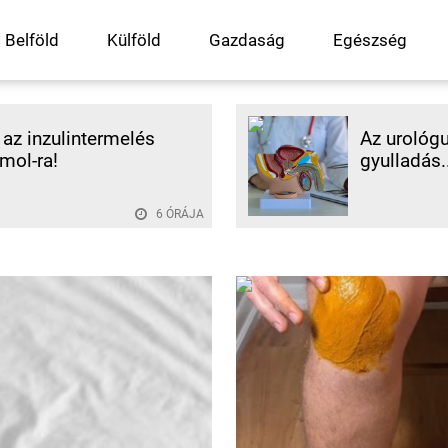
Belföld
Külföld
Gazdaság
Egészség
az inzulintermelés
Az urológu
mol-ra!
gyulladás..
6 ÓRÁJA