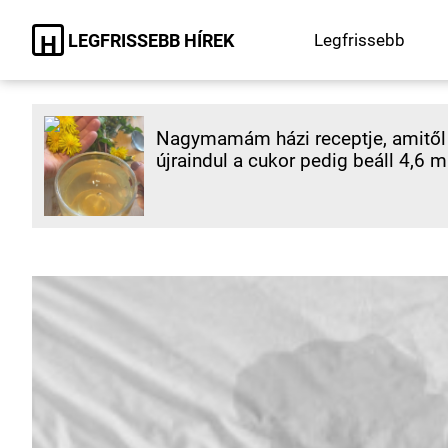
LEGFRISSEBB HÍREK
Legfrissebb
H
Nagymamám házi receptje, amitől 
újraindul a cukor pedig beáll 4,6 m