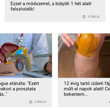
Ezzel a módszerrel, a bütyök 1 hét alatt
felszívódik!
5 ÓRÁJA
gus elárulta: "Ezért
12 évig tartó izületi f
yakori a prosztata
múlt el napok alatt! C
s.."
bekentem...
4 ÓRÁJA