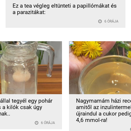
Ez a tea végleg eltünteti a papillómákat és
a parazitákat:
6 ÓRÁJA
állal tegyél egy pohár
Nagymamám házi rece
s a kilók csak úgy
amitől az inzulinterme
nak..
újraindul a cukor pedi
4,6 mmol-ra!
6 ÓRÁJA