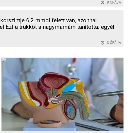
8 ÓRÁJA
korszintje 6,2 mmol felett van, azonnal
! Ezt a trükköt a nagymamám tanította: egyél
3 ÓRÁJA