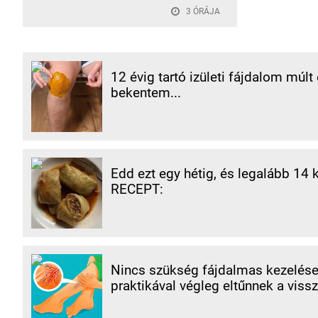
3 ÓRÁJA
12 évig tartó izületi fájdalom múlt
bekentem...
Edd ezt egy hétig, és legalább 14 
RECEPT:
Nincs szükség fájdalmas kezelések
praktikával végleg eltűnnek a vissz