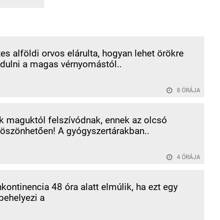
es alföldi orvos elárulta, hogyan lehet örökre
ulni a magas vérnyomástól..
8 ÓRÁJA
k maguktól felszívódnak, ennek az olcsó
öszönhetően! A gyógyszertárakban..
4 ÓRÁJA
inkontinencia 48 óra alatt elmúlik, ha ezt egy
behelyezi a