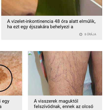
A vizelet-inkontinencia 48 óra alatt elmúlik,
ha ezt egy éjszakára behelyezi a
8 ÓRÁJA
i egy
A visszerek maguktól
a
felszívódnak, ennek az olcsó