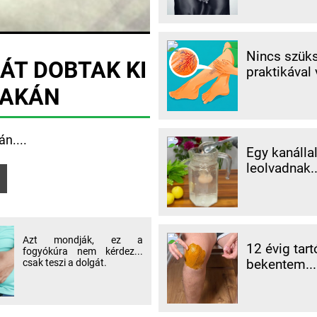
Nincs szüks
ÁT DOBTAK KI
praktikával 
LAKÁN
n....
Egy kanálla
leolvadnak.
Azt mondják, ez a
12 évig tart
fogyókúra nem kérdez...
bekentem...
csak teszi a dolgát.