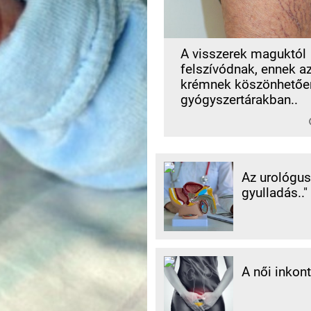
A visszerek maguktól
felszívódnak, ennek a
krémnek köszönhetőe
gyógyszertárakban..
Az urológus 
gyulladás.."
A női inkon