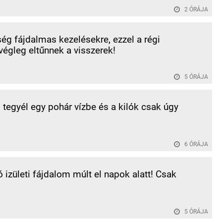
2 ÓRÁJA
ég fájdalmas kezelésekre, ezzel a régi
végleg eltűnnek a visszerek!
5 ÓRÁJA
l tegyél egy pohár vízbe és a kilók csak úgy
.
6 ÓRÁJA
ó izületi fájdalom múlt el napok alatt! Csak
5 ÓRÁJA