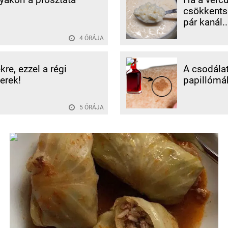
csökkentse
pár kanál..
4 ÓRÁJA
re, ezzel a régi
A csodálat
erek!
papillómák
5 ÓRÁJA