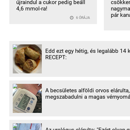
újraindul a cukor pedig beáll
csökken
4,6 mmol-ra!
nagymam
pár kaná
6 ÓRÁJA
Edd ezt egy hétig, és legalább 14 
RECEPT:
A becsületes alföldi orvos elárulta
megszabadulni a magas vérnyomás
Az urológus elárulta: "Ezért olyan 