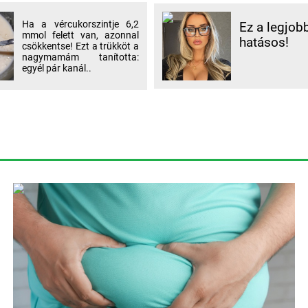
Ha a vércukorszintje 6,2
Ez a legjob
mmol felett van, azonnal
hatásos!
csökkentse! Ezt a trükköt a
nagymamám tanította:
egyél pár kanál..