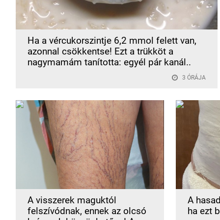
Ha a vércukorszintje 6,2 mmol felett van,
azonnal csökkentse! Ezt a trükköt a
nagymamám tanította: egyél pár kanál..
3 ÓRÁJA
A visszerek maguktól
A hasad 
felszívódnak, ennek az olcsó
ha ezt 