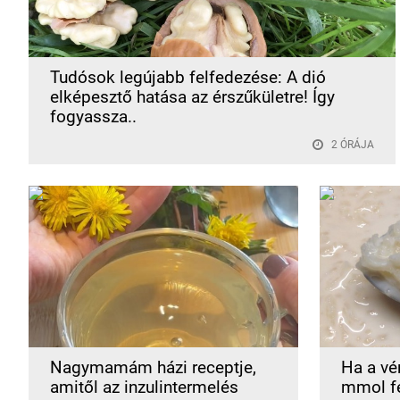
Tudósok legújabb felfedezése: A dió
elképesztő hatása az érszűkületre! Így
fogyassza..
2 ÓRÁJA
Nagymamám házi receptje,
Ha a vé
amitől az inzulintermelés
mmol fe