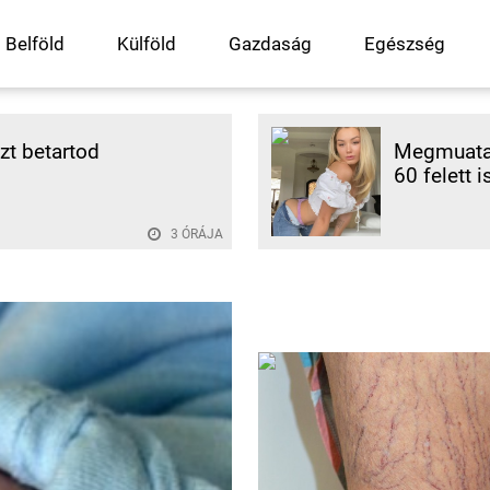
Belföld
Külföld
Gazdaság
Egészség
ezt betartod
Megmuatat
60 felett i
3 ÓRÁJA