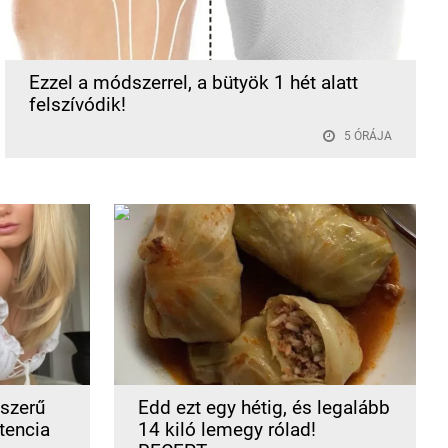
Ezzel a módszerrel, a bütyök 1 hét alatt
felszívódik!
5 ÓRÁJA
szerű
Edd ezt egy hétig, és legalább
tencia
14 kiló lemegy rólad!