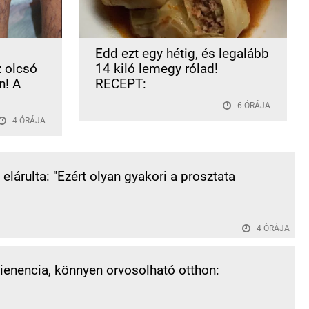
Edd ezt egy hétig, és legalább
z olcsó
14 kiló lemegy rólad!
n! A
RECEPT:
6 ÓRÁJA
4 ÓRÁJA
elárulta: "Ezért olyan gyakori a prosztata
4 ÓRÁJA
tienencia, könnyen orvosolható otthon: