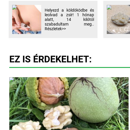
Helyezd a köldöködbe és
leolvad a zsír! 1 hónap
alatt, 14 kilótól
szabadultam meg..
Részletek>>
EZ IS ÉRDEKELHET: