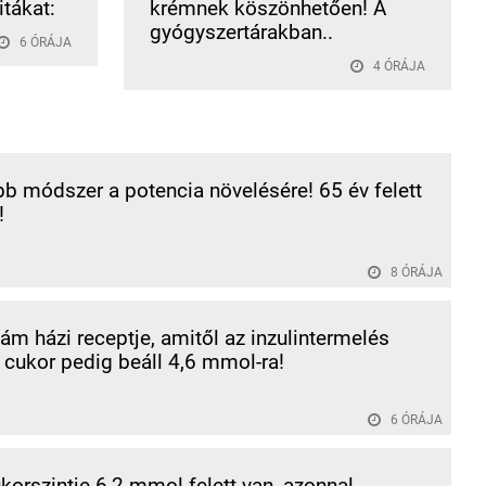
tákat:
krémnek köszönhetően! A
gyógyszertárakban..
6 ÓRÁJA
4 ÓRÁJA
bb módszer a potencia növelésére! 65 év felett
!
8 ÓRÁJA
 házi receptje, amitől az inzulintermelés
a cukor pedig beáll 4,6 mmol-ra!
6 ÓRÁJA
korszintje 6,2 mmol felett van, azonnal