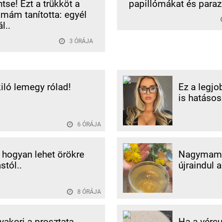
tse! Ezt a trükköt a
papillómákat és parazi
ám tanította: egyél
l..
3 ÓRÁJA
kiló lemegy rólad!
Ez a legjo
is hatásos
6 ÓRÁJA
, hogyan lehet örökre
Nagymamám
tól..
újraindul 
8 ÓRÁJA
gyakori a prosztata
Ha a vércu