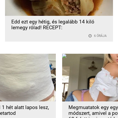
Edd ezt egy hétig, és legalább 14 kiló
lemegy rólad! RECEPT:
6 ÓRÁJA
1 hét alatt lapos lesz,
Megmuatatok egy egy
betartod
módszert, amivel a po