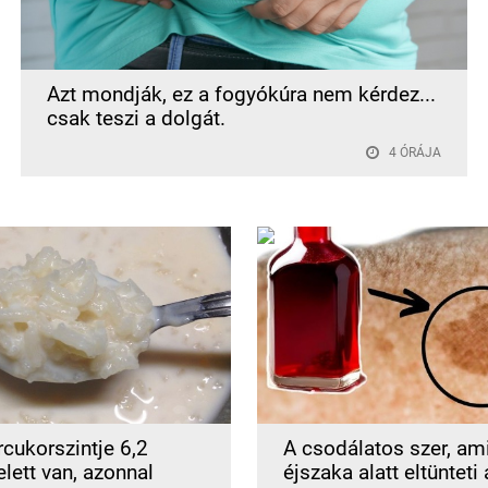
Azt mondják, ez a fogyókúra nem kérdez...
csak teszi a dolgát.
4 ÓRÁJA
rcukorszintje 6,2
A csodálatos szer, am
lett van, azonnal
éjszaka alatt eltünteti 