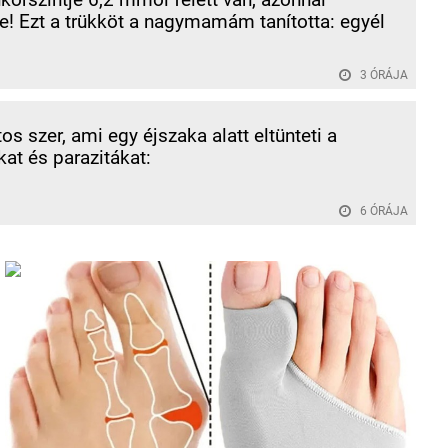
! Ezt a trükköt a nagymamám tanította: egyél
3 ÓRÁJA
os szer, ami egy éjszaka alatt eltünteti a
at és parazitákat:
6 ÓRÁJA