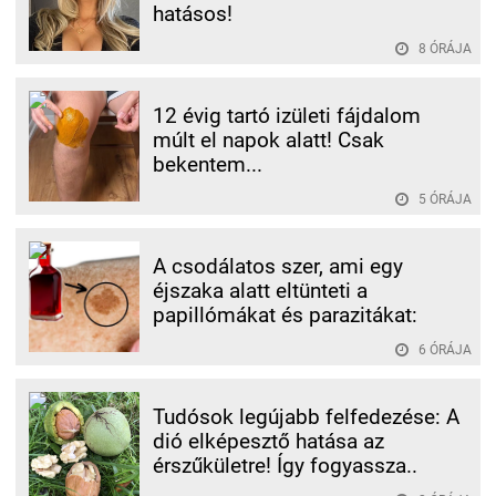
hatásos!
8 ÓRÁJA
12 évig tartó izületi fájdalom
múlt el napok alatt! Csak
bekentem...
5 ÓRÁJA
A csodálatos szer, ami egy
éjszaka alatt eltünteti a
papillómákat és parazitákat:
6 ÓRÁJA
Tudósok legújabb felfedezése: A
dió elképesztő hatása az
érszűkületre! Így fogyassza..