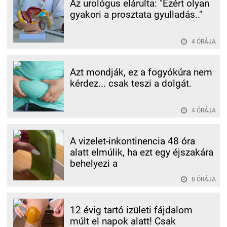
Az urológus elárulta: "Ezért olyan
gyakori a prosztata gyulladás.."
4 ÓRÁJA
Azt mondják, ez a fogyókúra nem
kérdez... csak teszi a dolgát.
4 ÓRÁJA
A vizelet-inkontinencia 48 óra
alatt elmúlik, ha ezt egy éjszakára
behelyezi a
8 ÓRÁJA
12 évig tartó izületi fájdalom
múlt el napok alatt! Csak