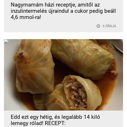
Nagymamám házi receptje, amitől az
inzulintermelés újraindul a cukor pedig beáll
4,6 mmol-ra!
6 ÓRÁJA
Edd ezt egy hétig, és legalább 14 kiló
lemegy rólad! RECEPT: