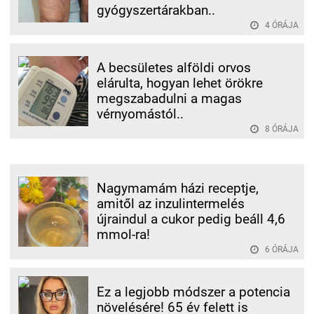
gyógyszertárakban..
4 ÓRÁJA
A becsületes alföldi orvos
elárulta, hogyan lehet örökre
megszabadulni a magas
vérnyomástól..
8 ÓRÁJA
Nagymamám házi receptje,
amitől az inzulintermelés
újraindul a cukor pedig beáll 4,6
mmol-ra!
6 ÓRÁJA
Ez a legjobb módszer a potencia
növelésére! 65 év felett is