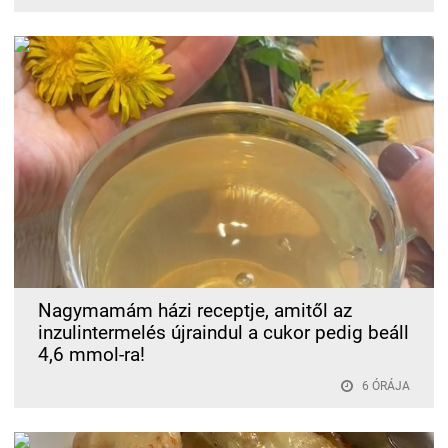
Nagymamám házi receptje, amitől az
inzulintermelés újraindul a cukor pedig beáll
4,6 mmol-ra!
6 ÓRÁJA