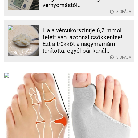
vérnyomástól..
8 ÓRÁJA
Ha a vércukorszintje 6,2 mmol
felett van, azonnal csökkentse!
Ezt a trükköt a nagymamám
tanította: egyél pár kanál..
3 ÓRÁJA