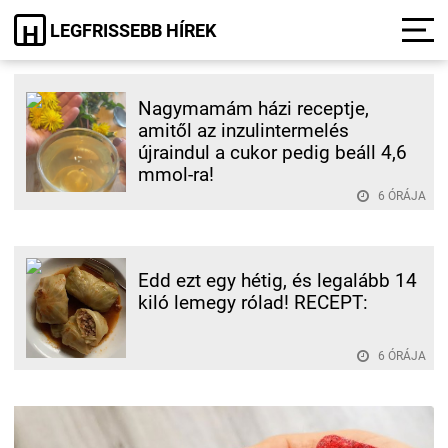
LEGFRISSEBB HÍREK
H
Nagymamám házi receptje,
amitől az inzulintermelés
újraindul a cukor pedig beáll 4,6
mmol-ra!
6 ÓRÁJA
Edd ezt egy hétig, és legalább 14
kiló lemegy rólad! RECEPT:
6 ÓRÁJA