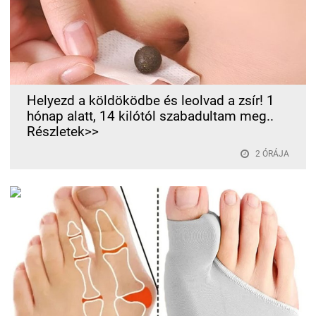
Helyezd a köldöködbe és leolvad a zsír! 1
hónap alatt, 14 kilótól szabadultam meg..
Részletek>>
2 ÓRÁJA