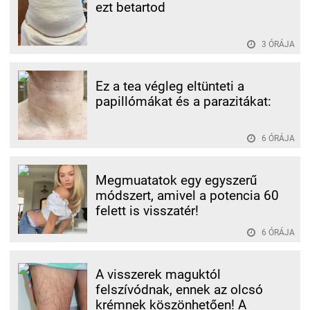
ezt betartod
3 ÓRÁJA
Ez a tea végleg eltünteti a
papillómákat és a parazitákat:
6 ÓRÁJA
Megmuatatok egy egyszerű
módszert, amivel a potencia 60
felett is visszatér!
6 ÓRÁJA
A visszerek maguktól
felszívódnak, ennek az olcsó
krémnek köszönhetően! A