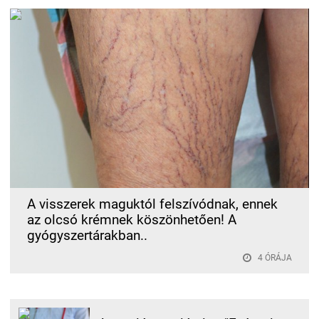
A visszerek maguktól felszívódnak, ennek
az olcsó krémnek köszönhetően! A
gyógyszertárakban..
4 ÓRÁJA