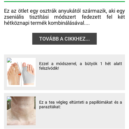
Ez az ötlet egy osztrák anyukától származik, aki egy
zseniális tisztítási módszert fedezett fel két
hétköznapi termék kombinálásával....
TOVÁBB A CIKKHEZ...
Ezzel a módszerrel, a bütyök 1 hét alatt
felszívódik!
Ez a tea végleg eltünteti a papillómákat és a
parazitákat: