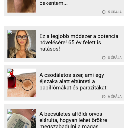
bekentem...
5 ÓRÁJA
Ez a legjobb módszer a potencia
növelésére! 65 év felett is
hatásos!
8 ÓRÁJA
A csodálatos szer, ami egy
éjszaka alatt eltünteti a
papillómákat és parazitákat:
6 ÓRÁJA
A becsületes alföldi orvos
elárulta, hogyan lehet örökre
megszabadulni a magas