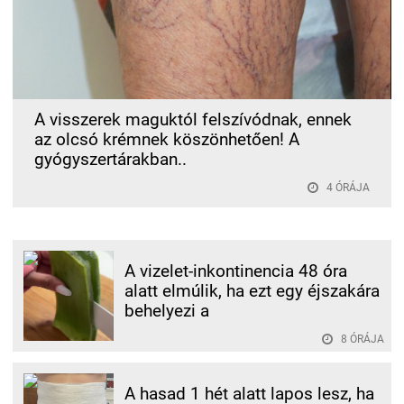
A visszerek maguktól felszívódnak, ennek
az olcsó krémnek köszönhetően! A
gyógyszertárakban..
4 ÓRÁJA
A vizelet-inkontinencia 48 óra
alatt elmúlik, ha ezt egy éjszakára
behelyezi a
8 ÓRÁJA
A hasad 1 hét alatt lapos lesz, ha