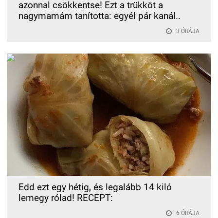
azonnal csökkentse! Ezt a trükköt a
nagymamám tanította: egyél pár kanál..
3 ÓRÁJA
Edd ezt egy hétig, és legalább 14 kiló
lemegy rólad! RECEPT:
6 ÓRÁJA