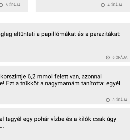
6 ÓRÁJA
4 ÓRÁJA
égleg eltünteti a papillómákat és a parazitákat:
6 ÓRÁJA
korszintje 6,2 mmol felett van, azonnal
! Ezt a trükköt a nagymamám tanította: egyél
3 ÓRÁJA
al tegyél egy pohár vízbe és a kilók csak úgy
..