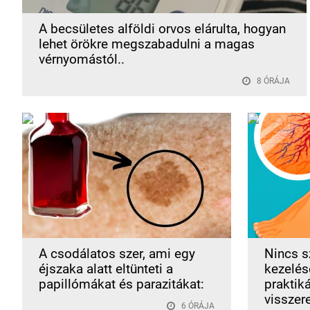
A becsületes alföldi orvos elárulta, hogyan
lehet örökre megszabadulni a magas
vérnyomástól..
8 ÓRÁJA
A csodálatos szer, ami egy
Nincs s
éjszaka alatt eltünteti a
kezelése
papillómákat és parazitákat:
praktik
visszer
6 ÓRÁJA