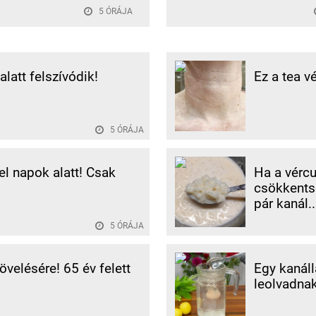
5 ÓRÁJA
alatt felszívódik!
Ez a tea v
5 ÓRÁJA
 el napok alatt! Csak
Ha a vércu
csökkentse
pár kanál..
5 ÓRÁJA
velésére! 65 év felett
Egy kanáll
leolvadnak