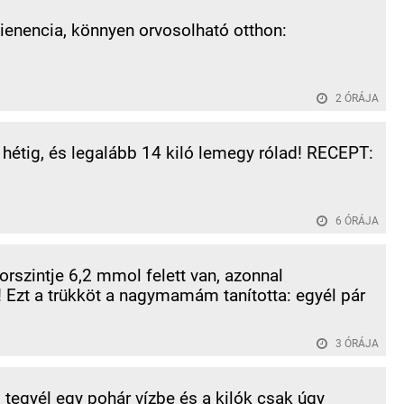
tienencia, könnyen orvosolható otthon:
2 ÓRÁJA
 hétig, és legalább 14 kiló lemegy rólad! RECEPT:
6 ÓRÁJA
orszintje 6,2 mmol felett van, azonnal
 Ezt a trükköt a nagymamám tanította: egyél pár
3 ÓRÁJA
l tegyél egy pohár vízbe és a kilók csak úgy