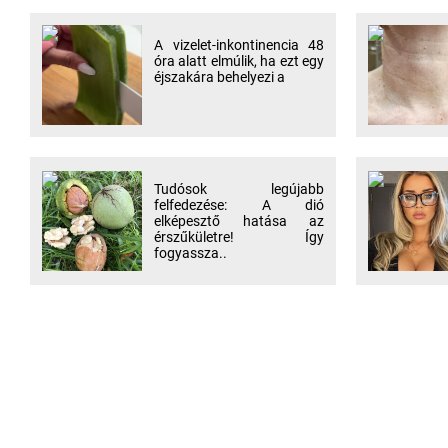
A vizelet-inkontinencia 48
óra alatt elmúlik, ha ezt egy
éjszakára behelyezi a
Tudósok legújabb
felfedezése: A dió
elképesztő hatása az
érszűkületre! Így
fogyassza..