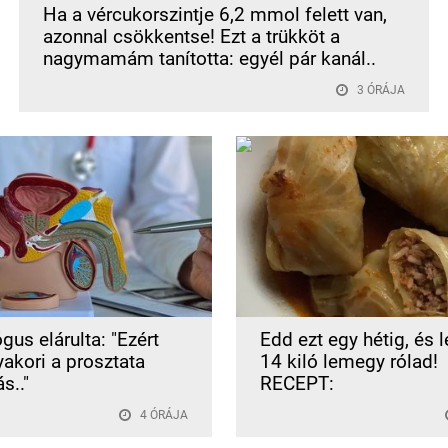
Ha a vércukorszintje 6,2 mmol felett van,
azonnal csökkentse! Ezt a trükköt a
nagymamám tanította: egyél pár kanál..
3 ÓRÁJA
gus elárulta: "Ezért
Edd ezt egy hétig, és 
yakori a prosztata
14 kiló lemegy rólad!
s.."
RECEPT:
4 ÓRÁJA