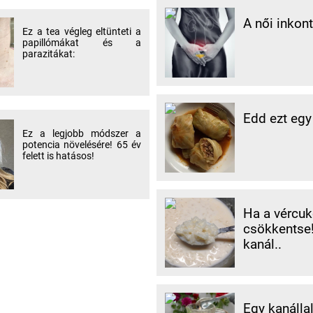
A női inkon
Ez a tea végleg eltünteti a
papillómákat és a
parazitákat:
Edd ezt egy
Ez a legjobb módszer a
potencia növelésére! 65 év
felett is hatásos!
Ha a vércuk
csökkentse!
kanál..
Egy kanálla