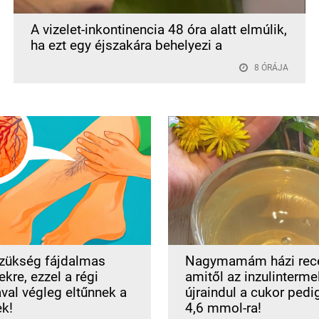
A vizelet-inkontinencia 48 óra alatt elmúlik,
ha ezt egy éjszakára behelyezi a
8 ÓRÁJA
zükség fájdalmas
Nagymamám házi rece
kre, ezzel a régi
amitől az inzulinterme
ával végleg eltűnnek a
újraindul a cukor pedi
ek!
4,6 mmol-ra!