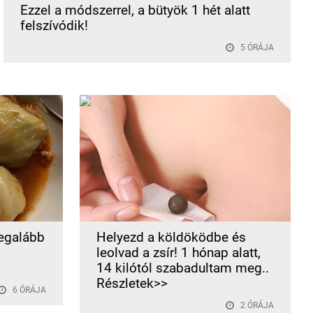
Ezzel a módszerrel, a bütyök 1 hét alatt
felszívódik!
5 ÓRÁJA
legalább
Helyezd a köldöködbe és
leolvad a zsír! 1 hónap alatt,
14 kilótól szabadultam meg..
Részletek>>
6 ÓRÁJA
2 ÓRÁJA