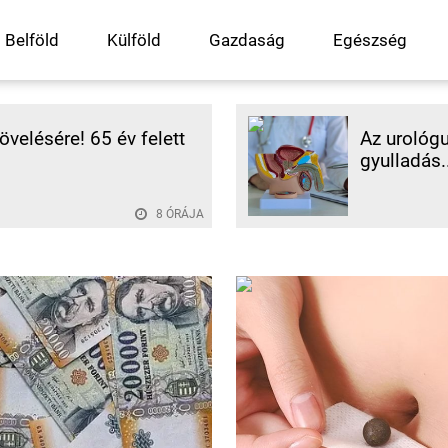
Belföld
Külföld
Gazdaság
Egészség
velésére! 65 év felett
Az urológu
gyulladás..
8 ÓRÁJA