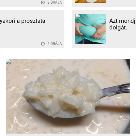
8 ÓRÁJA
gyakori a prosztata
Azt mondjá
dolgát.
4 ÓRÁJA