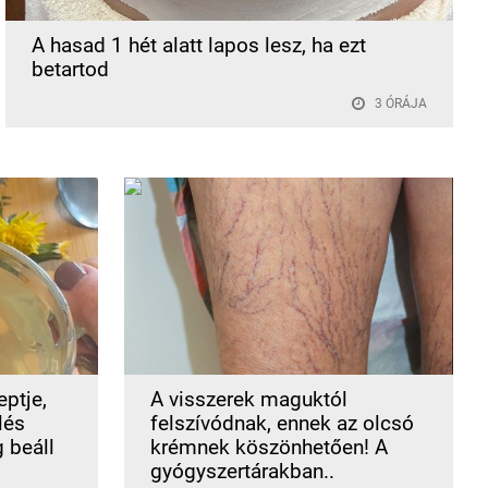
A hasad 1 hét alatt lapos lesz, ha ezt
betartod
3 ÓRÁJA
ptje,
A visszerek maguktól
lés
felszívódnak, ennek az olcsó
g beáll
krémnek köszönhetően! A
gyógyszertárakban..