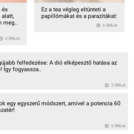
 és
Ez a tea végleg eltünteti a
alatt,
papillómákat és a parazitákat:
m meg..
6 ÓRÁJA
2 ÓRÁJA
újabb felfedezése: A dió elképesztő hatása az
! Így fogyassza..
2 ÓRÁJA
k egy egyszerű módszert, amivel a potencia 60
szatér!
6 ÓRÁJA