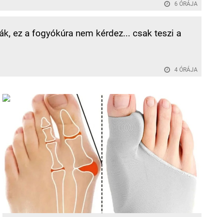
6 ÓRÁJA
k, ez a fogyókúra nem kérdez... csak teszi a
4 ÓRÁJA