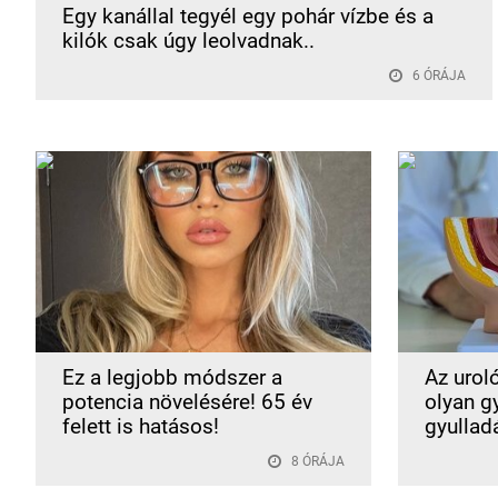
Egy kanállal tegyél egy pohár vízbe és a
kilók csak úgy leolvadnak..
6 ÓRÁJA
Ez a legjobb módszer a
Az uroló
potencia növelésére! 65 év
olyan g
felett is hatásos!
gyulladá
8 ÓRÁJA