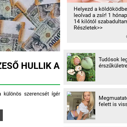
Helyezd a köldöködbe
leolvad a zsír! 1 hónap 
14 kilótól szabadulta
Részletek>>
Tudósok leg
ZESŐ HULLIK A
érszűkületre
 különös szerencsét ígér
Megmuatato
felett is vis