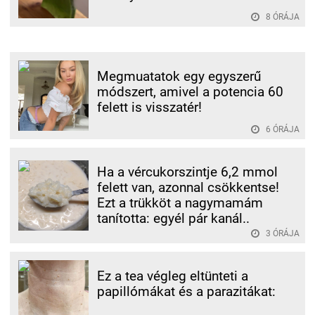
8 ÓRÁJA
Megmuatatok egy egyszerű
módszert, amivel a potencia 60
felett is visszatér!
6 ÓRÁJA
Ha a vércukorszintje 6,2 mmol
felett van, azonnal csökkentse!
Ezt a trükköt a nagymamám
tanította: egyél pár kanál..
3 ÓRÁJA
Ez a tea végleg eltünteti a
papillómákat és a parazitákat: