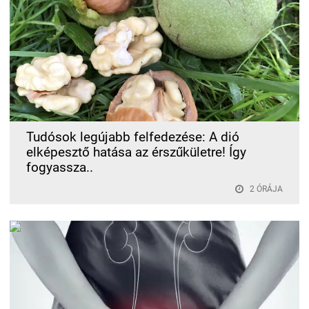
Tudósok legújabb felfedezése: A dió
elképesztő hatása az érszűkületre! Így
fogyassza..
2 ÓRÁJA