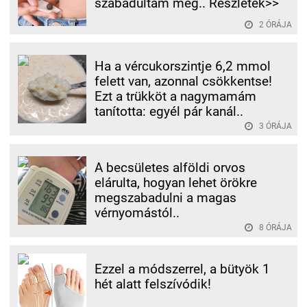
szabadultam meg.. Részletek>>
2 ÓRÁJA
Ha a vércukorszintje 6,2 mmol
felett van, azonnal csökkentse!
Ezt a trükköt a nagymamám
tanította: egyél pár kanál..
3 ÓRÁJA
A becsületes alföldi orvos
elárulta, hogyan lehet örökre
megszabadulni a magas
vérnyomástól..
8 ÓRÁJA
Ezzel a módszerrel, a bütyök 1
hét alatt felszívódik!