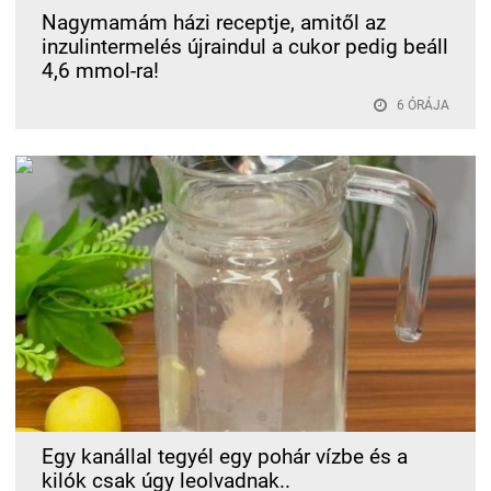
Nagymamám házi receptje, amitől az
inzulintermelés újraindul a cukor pedig beáll
4,6 mmol-ra!
6 ÓRÁJA
Egy kanállal tegyél egy pohár vízbe és a
kilók csak úgy leolvadnak..