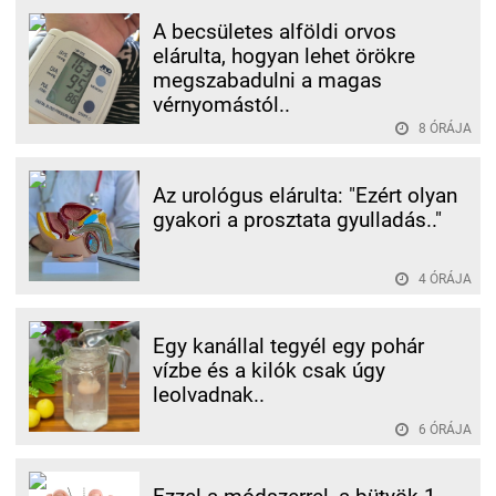
A becsületes alföldi orvos
elárulta, hogyan lehet örökre
megszabadulni a magas
vérnyomástól..
8 ÓRÁJA
Az urológus elárulta: "Ezért olyan
gyakori a prosztata gyulladás.."
4 ÓRÁJA
Egy kanállal tegyél egy pohár
vízbe és a kilók csak úgy
leolvadnak..
6 ÓRÁJA