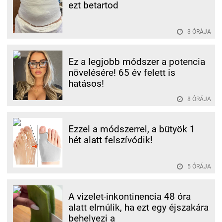
ezt betartod
3 ÓRÁJA
Ez a legjobb módszer a potencia
növelésére! 65 év felett is
hatásos!
8 ÓRÁJA
Ezzel a módszerrel, a bütyök 1
hét alatt felszívódik!
5 ÓRÁJA
A vizelet-inkontinencia 48 óra
alatt elmúlik, ha ezt egy éjszakára
behelyezi a