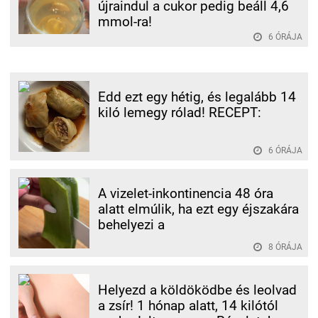
újraindul a cukor pedig beáll 4,6
mmol-ra!
6 ÓRÁJA
Edd ezt egy hétig, és legalább 14
kiló lemegy rólad! RECEPT:
6 ÓRÁJA
A vizelet-inkontinencia 48 óra
alatt elmúlik, ha ezt egy éjszakára
behelyezi a
8 ÓRÁJA
Helyezd a köldöködbe és leolvad
a zsír! 1 hónap alatt, 14 kilótól