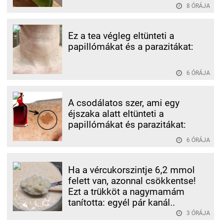
8 ÓRÁJA
Ez a tea végleg eltünteti a
papillómákat és a parazitákat:
6 ÓRÁJA
A csodálatos szer, ami egy
éjszaka alatt eltünteti a
papillómákat és parazitákat:
6 ÓRÁJA
Ha a vércukorszintje 6,2 mmol
felett van, azonnal csökkentse!
Ezt a trükköt a nagymamám
tanította: egyél pár kanál..
3 ÓRÁJA