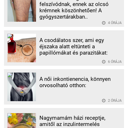
felszívódnak, ennek az olcsó
krémnek köszönhetően! A
gyógyszertárakban..
4 ÓRÁJA
A csodálatos szer, ami egy
éjszaka alatt eltünteti a
papillómákat és parazitákat:
6 ÓRÁJA
A női inkontienencia, könnyen
orvosolható otthon:
2 ÓRÁJA
Nagymamám házi receptje,
amitől az inzulintermelés