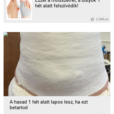
Ezzel a módszerrel, a bütyök 1
hét alatt felszívódik!
5 ÓRÁJA
A hasad 1 hét alatt lapos lesz, ha ezt
betartod