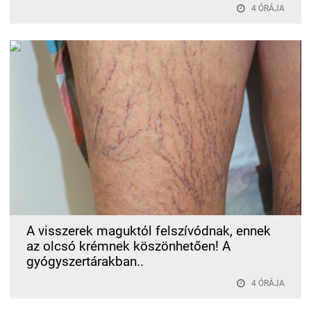
4 ÓRÁJA
A visszerek maguktól felszívódnak, ennek
az olcsó krémnek köszönhetően! A
gyógyszertárakban..
4 ÓRÁJA