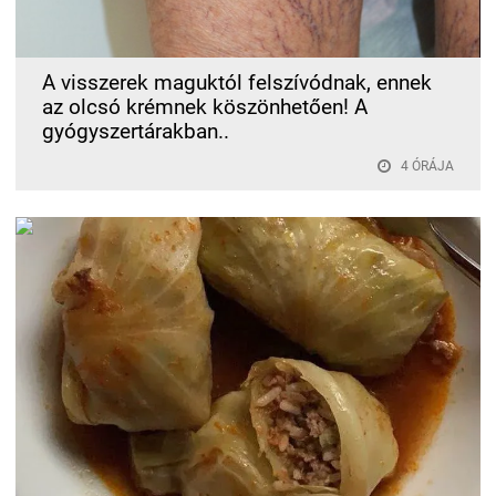
A visszerek maguktól felszívódnak, ennek
az olcsó krémnek köszönhetően! A
gyógyszertárakban..
4 ÓRÁJA