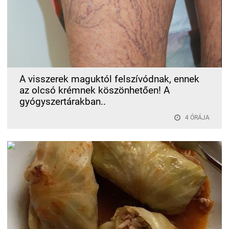
A visszerek maguktól felszívódnak, ennek
az olcsó krémnek köszönhetően! A
gyógyszertárakban..
4 ÓRÁJA