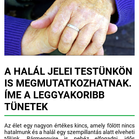
A HALÁL JELEI TESTÜNKÖN
IS MEGMUTATKOZHATNAK.
ÍME A LEGGYAKORIBB
TÜNETEK
Az élet egy nagyon értékes kincs, amely fölött nincs
hatalmunk és a halál egy szempillantás alatt elveheti
tőlünk. Bármennyire is nehéz elfogadni, idős