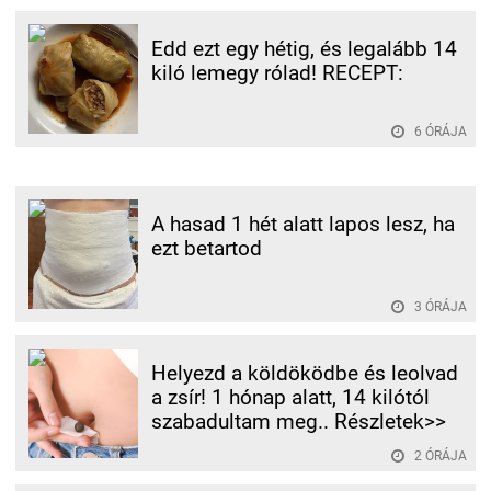
Edd ezt egy hétig, és legalább 14
kiló lemegy rólad! RECEPT:
6 ÓRÁJA
A hasad 1 hét alatt lapos lesz, ha
ezt betartod
3 ÓRÁJA
Helyezd a köldöködbe és leolvad
a zsír! 1 hónap alatt, 14 kilótól
szabadultam meg.. Részletek>>
2 ÓRÁJA