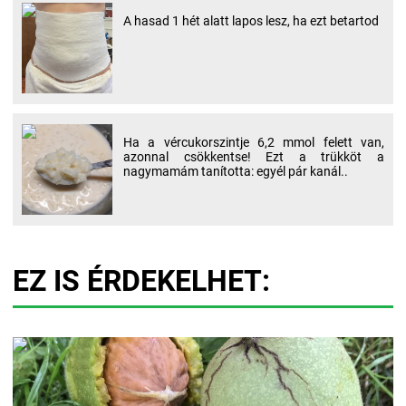
A hasad 1 hét alatt lapos lesz, ha ezt betartod
Ha a vércukorszintje 6,2 mmol felett van,
azonnal csökkentse! Ezt a trükköt a
nagymamám tanította: egyél pár kanál..
EZ IS ÉRDEKELHET: