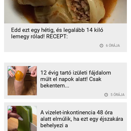
Edd ezt egy hétig, és legalább 14 kiló
lemegy rólad! RECEPT:
6 ÓRÁJA
12 évig tartó izületi fájdalom
múlt el napok alatt! Csak
bekentem...
5 ÓRÁJA
A vizelet-inkontinencia 48 óra
alatt elmúlik, ha ezt egy éjszakára
behelyezi a