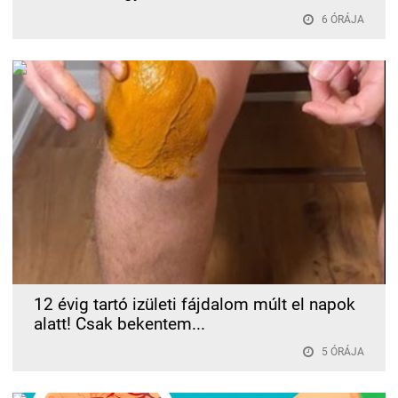
6 ÓRÁJA
12 évig tartó izületi fájdalom múlt el napok
alatt! Csak bekentem...
5 ÓRÁJA