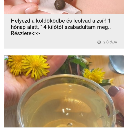
Helyezd a köldöködbe és leolvad a zsír! 1
hónap alatt, 14 kilótól szabadultam meg..
Részletek>>
2 ÓRÁJA