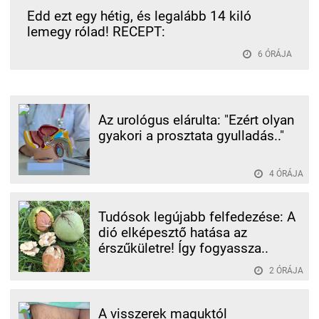
Edd ezt egy hétig, és legalább 14 kiló
lemegy rólad! RECEPT:
6 ÓRÁJA
Az urológus elárulta: "Ezért olyan
gyakori a prosztata gyulladás.."
4 ÓRÁJA
Tudósok legújabb felfedezése: A
dió elképesztő hatása az
érszűkületre! Így fogyassza..
2 ÓRÁJA
A visszerek maguktól