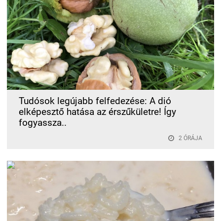
Tudósok legújabb felfedezése: A dió
elképesztő hatása az érszűkületre! Így
fogyassza..
2 ÓRÁJA