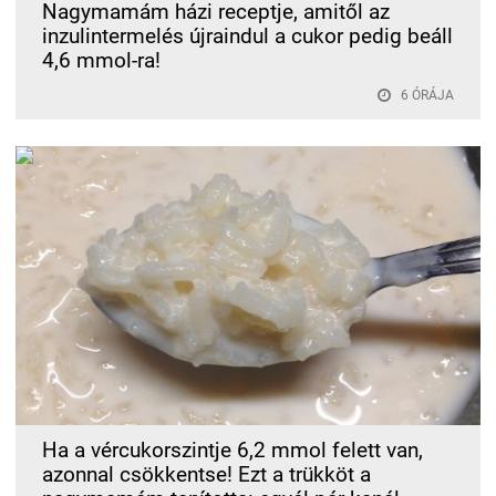
Nagymamám házi receptje, amitől az
inzulintermelés újraindul a cukor pedig beáll
4,6 mmol-ra!
6 ÓRÁJA
Ha a vércukorszintje 6,2 mmol felett van,
azonnal csökkentse! Ezt a trükköt a