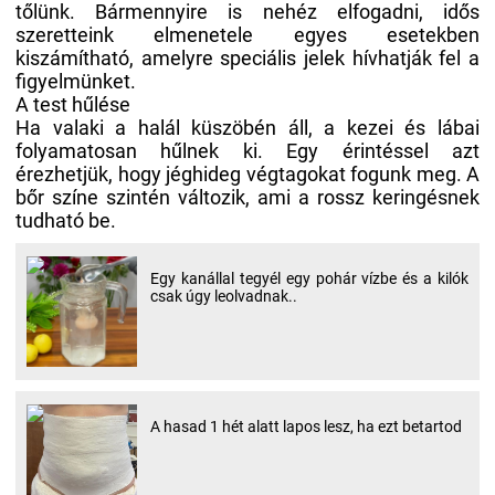
tőlünk. Bármennyire is nehéz elfogadni, idős
szeretteink elmenetele egyes esetekben
kiszámítható, amelyre speciális jelek hívhatják fel a
figyelmünket.
A test hűlése
Ha valaki a halál küszöbén áll, a kezei és lábai
folyamatosan hűlnek ki. Egy érintéssel azt
érezhetjük, hogy jéghideg végtagokat fogunk meg. A
bőr színe szintén változik, ami a rossz keringésnek
tudható be.
Egy kanállal tegyél egy pohár vízbe és a kilók
csak úgy leolvadnak..
A hasad 1 hét alatt lapos lesz, ha ezt betartod