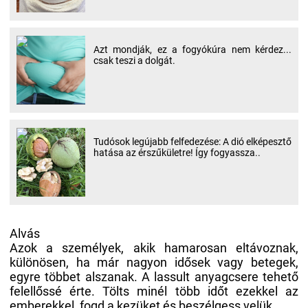
Azt mondják, ez a fogyókúra nem kérdez...
csak teszi a dolgát.
Tudósok legújabb felfedezése: A dió elképesztő
hatása az érszűkületre! Így fogyassza..
Alvás
Azok a személyek, akik hamarosan eltávoznak,
különösen, ha már nagyon idősek vagy betegek,
egyre többet alszanak. A lassult anyagcsere tehető
felellőssé érte. Tölts minél több időt ezekkel az
emberekkel, fogd a kezüket és beszélgess velük.