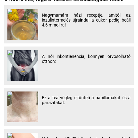
Nagymamám házi receptje, amitől az
inzulintermelés újraindul a cukor pedig beáll
4,6 mmol-ra!
A női inkontienencia, könnyen orvosolható
otthon:
Ez a tea végleg eltünteti a papillómákat és a
parazitákat: