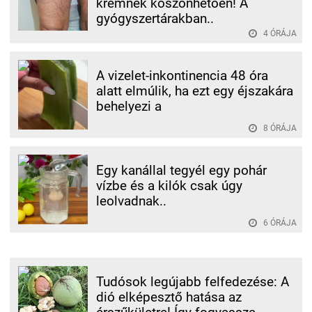
krémnek köszönhetően! A
gyógyszertárakban..
4 ÓRÁJA
A vizelet-inkontinencia 48 óra
alatt elmúlik, ha ezt egy éjszakára
behelyezi a
8 ÓRÁJA
Egy kanállal tegyél egy pohár
vízbe és a kilók csak úgy
leolvadnak..
6 ÓRÁJA
Tudósok legújabb felfedezése: A
dió elképesztő hatása az