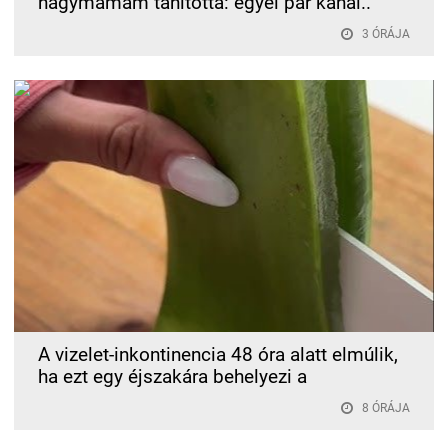
nagymamám tanította: egyél pár kanál..
3 ÓRÁJA
A vizelet-inkontinencia 48 óra alatt elmúlik,
ha ezt egy éjszakára behelyezi a
8 ÓRÁJA