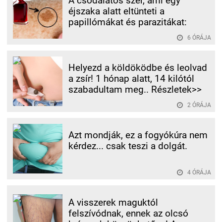
A csodálatos szer, ami egy
éjszaka alatt eltünteti a
papillómákat és parazitákat:
6 ÓRÁJA
Helyezd a köldöködbe és leolvad
a zsír! 1 hónap alatt, 14 kilótól
szabadultam meg.. Részletek>>
2 ÓRÁJA
Azt mondják, ez a fogyókúra nem
kérdez... csak teszi a dolgát.
4 ÓRÁJA
A visszerek maguktól
felszívódnak, ennek az olcsó