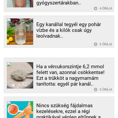
gyógyszertárakban..
4 ÓRÁJA
Egy kanállal tegyél egy pohár
vízbe és a kilók csak úgy
leolvadnak..
6 ÓRÁJA
Ha a vércukorszintje 6,2 mmol
felett van, azonnal csökkentse!
Ezt a trükköt a nagymamám
tanította: egyél pár kanál..
3 ÓRÁJA
Nincs szükség fájdalmas
kezelésekre, ezzel a régi
praktikával végleg eltűnnek a