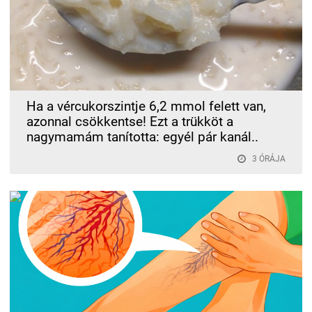
Ha a vércukorszintje 6,2 mmol felett van,
azonnal csökkentse! Ezt a trükköt a
nagymamám tanította: egyél pár kanál..
3 ÓRÁJA