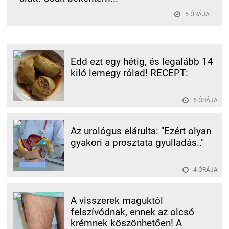
5 ÓRÁJA
Edd ezt egy hétig, és legalább 14
kiló lemegy rólad! RECEPT:
6 ÓRÁJA
Az urológus elárulta: "Ezért olyan
gyakori a prosztata gyulladás.."
4 ÓRÁJA
A visszerek maguktól
felszívódnak, ennek az olcsó
krémnek köszönhetően! A