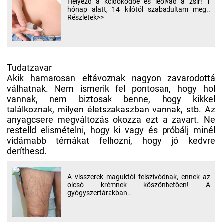
Helyezd a köldöködbe és leolvad a zsír! 1
hónap alatt, 14 kilótól szabadultam meg..
Részletek>>
Tudatzavar
Akik hamarosan eltávoznak nagyon zavarodottá
válhatnak. Nem ismerik fel pontosan, hogy hol
vannak, nem biztosak benne, hogy kikkel
találkoznak, milyen életszakaszban vannak, stb. Az
anyagcsere megváltozás okozza ezt a zavart. Ne
restelld elismételni, hogy ki vagy és próbálj minél
vidámabb témákat felhozni, hogy jó kedvre
deríthesd.
A visszerek maguktól felszívódnak, ennek az
olcsó krémnek köszönhetően! A
gyógyszertárakban..