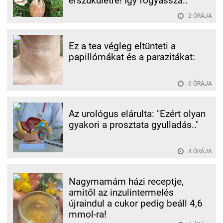
érszűkületre! Így fogyassza..
2 ÓRÁJA
Ez a tea végleg eltünteti a
papillómákat és a parazitákat:
6 ÓRÁJA
Az urológus elárulta: "Ezért olyan
gyakori a prosztata gyulladás.."
4 ÓRÁJA
Nagymamám házi receptje,
amitől az inzulintermelés
újraindul a cukor pedig beáll 4,6
mmol-ra!