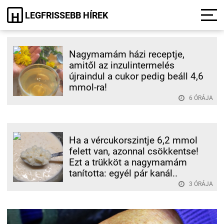
LEGFRISSEBB HÍREK
H
Nagymamám házi receptje,
amitől az inzulintermelés
újraindul a cukor pedig beáll 4,6
mmol-ra!
6 ÓRÁJA
Ha a vércukorszintje 6,2 mmol
felett van, azonnal csökkentse!
Ezt a trükköt a nagymamám
tanította: egyél pár kanál..
3 ÓRÁJA