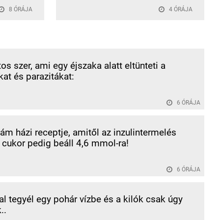
8 ÓRÁJA
4 ÓRÁJA
os szer, ami egy éjszaka alatt eltünteti a
at és parazitákat:
6 ÓRÁJA
 házi receptje, amitől az inzulintermelés
a cukor pedig beáll 4,6 mmol-ra!
6 ÓRÁJA
al tegyél egy pohár vízbe és a kilók csak úgy
..