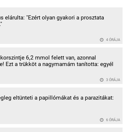
s elárulta: "Ezért olyan gyakori a prosztata
"
4 ÓRÁJA
korszintje 6,2 mmol felett van, azonnal
! Ezt a trükköt a nagymamám tanította: egyél
3 ÓRÁJA
égleg eltünteti a papillómákat és a parazitákat:
6 ÓRÁJA