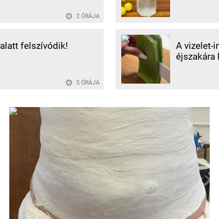
2 ÓRÁJA
alatt felszívódik!
A vizelet-
éjszakára 
5 ÓRÁJA