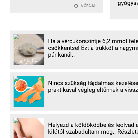
gyógysz
6 ÓRÁJA
Ha a vércukorszintje 6,2 mmol fele
csökkentse! Ezt a trükköt a nagym
pár kanál..
Nincs szükség fájdalmas kezelések
praktikával végleg eltűnnek a vissz
Helyezd a köldöködbe és leolvad a 
kilótól szabadultam meg.. Részlet