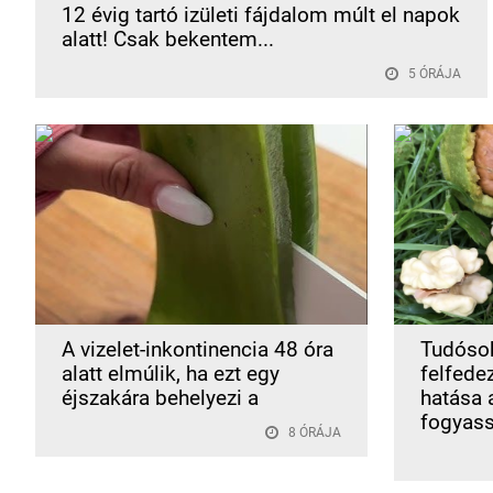
12 évig tartó izületi fájdalom múlt el napok
alatt! Csak bekentem...
5 ÓRÁJA
A vizelet-inkontinencia 48 óra
Tudóso
alatt elmúlik, ha ezt egy
felfede
éjszakára behelyezi a
hatása a
fogyass
8 ÓRÁJA