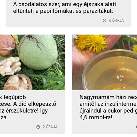
A csodálatos szer, ami egy éjszaka alatt
eltünteti a papillómákat és parazitákat:
6 ÓRÁJA
k legújabb
Nagymamám házi rece
zése: A dió elképesztő
amitől az inzulinterme
z érszűkületre! Így
újraindul a cukor pedi
za..
4,6 mmol-ra!
2 ÓRÁJA