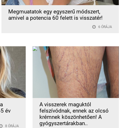
Megmuatatok egy egyszerű módszert,
amivel a potencia 60 felett is visszatér!
6 ÓRÁJA
 a
A visszerek maguktól
65 év
felszívódnak, ennek az olcsó
krémnek köszönhetően! A
gyógyszertárakban..
8 ÓRÁJA