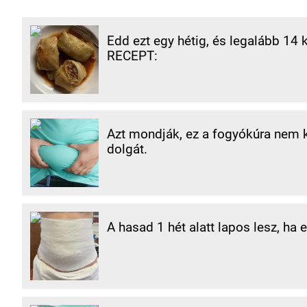
Edd ezt egy hétig, és legalább 14 
RECEPT:
Azt mondják, ez a fogyókúra nem ké
dolgát.
A hasad 1 hét alatt lapos lesz, ha 