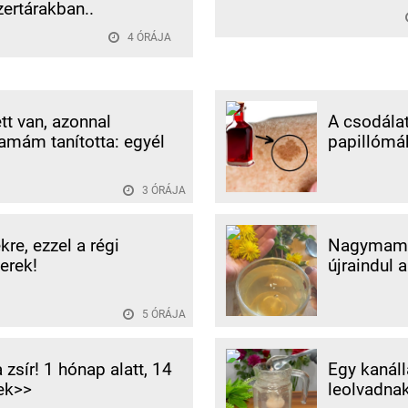
ertárakban..
4 ÓRÁJA
tt van, azonnal
A csodálat
amám tanította: egyél
papillómák
3 ÓRÁJA
re, ezzel a régi
Nagymamám
erek!
újraindul 
5 ÓRÁJA
zsír! 1 hónap alatt, 14
Egy kanáll
ek>>
leolvadnak