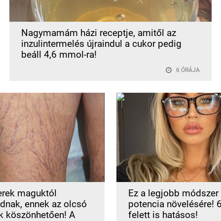
Nagymamám házi receptje, amitől az
inzulintermelés újraindul a cukor pedig
beáll 4,6 mmol-ra!
6 ÓRÁJA
erek maguktól
Ez a legjobb módszer
ódnak, ennek az olcsó
potencia növelésére! 
k köszönhetően! A
felett is hatásos!