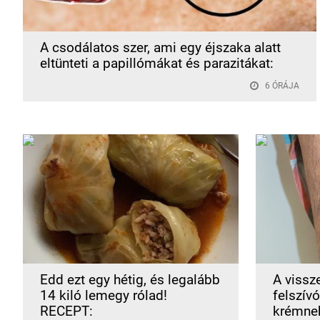
A csodálatos szer, ami egy éjszaka alatt
eltünteti a papillómákat és parazitákat:
6 ÓRÁJA
Edd ezt egy hétig, és legalább
A vissz
14 kiló lemegy rólad!
felszív
RECEPT:
krémne