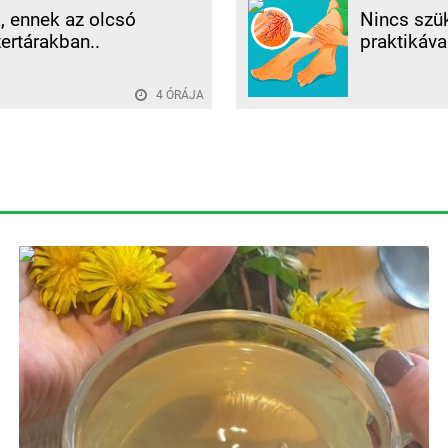
, ennek az olcsó
Nincs szük
rtárakban..
praktikáva
4 ÓRÁJA