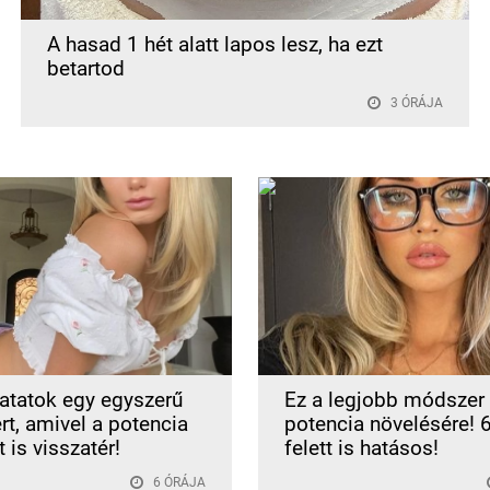
A hasad 1 hét alatt lapos lesz, ha ezt
betartod
3 ÓRÁJA
tatok egy egyszerű
Ez a legjobb módszer
t, amivel a potencia
potencia növelésére! 
t is visszatér!
felett is hatásos!
6 ÓRÁJA