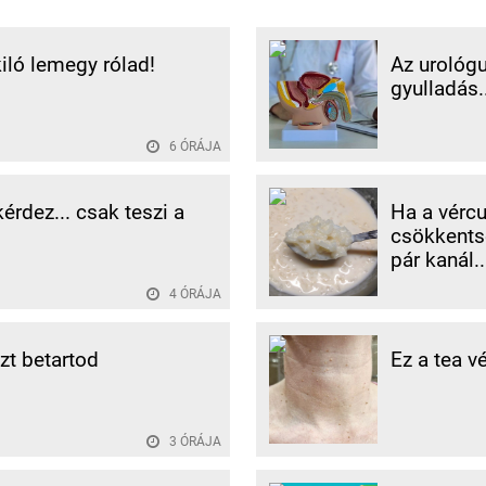
kiló lemegy rólad!
Az urológu
gyulladás..
6 ÓRÁJA
rdez... csak teszi a
Ha a vércu
csökkentse
pár kanál..
4 ÓRÁJA
ezt betartod
Ez a tea v
3 ÓRÁJA