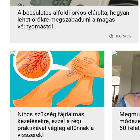
A becsületes alföldi orvos elárulta, hogyan
lehet örökre megszabadulni a magas
vérnyomástól..
8 ÓRÁJA
Nincs szükség fájdalmas
Megmua
kezelésekre, ezzel a régi
módszer
praktikával végleg eltűnnek a
60 felet
visszerek!