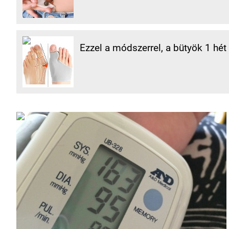
Ezzel a módszerrel, a bütyök 1 hét 