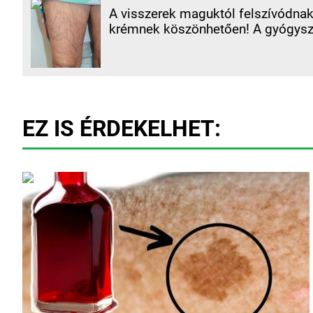
A visszerek maguktól felszívódnak
krémnek köszönhetően! A gyógysze
EZ IS ÉRDEKELHET: