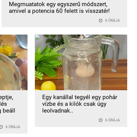
Megmuatatok egy egyszerű módszert,
amivel a potencia 60 felett is visszatér!
6 ÓRÁJA
ptje,
Egy kanállal tegyél egy pohár
lés
vízbe és a kilók csak úgy
g beáll
leolvadnak..
6 ÓRÁJA
6 ÓRÁJA