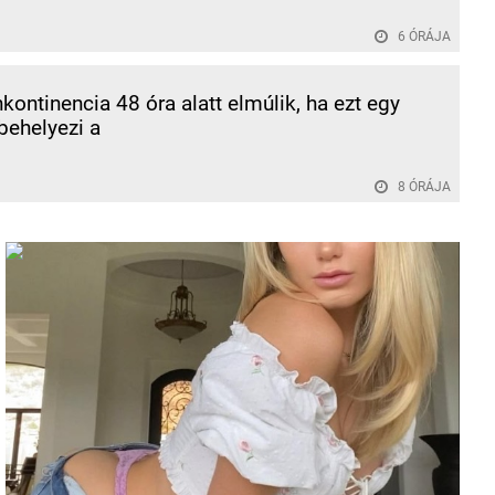
6 ÓRÁJA
inkontinencia 48 óra alatt elmúlik, ha ezt egy
behelyezi a
8 ÓRÁJA