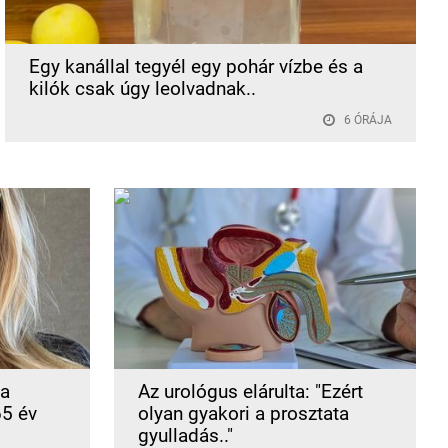
Egy kanállal tegyél egy pohár vízbe és a
kilók csak úgy leolvadnak..
6 ÓRÁJA
 a
Az urológus elárulta: "Ezért
65 év
olyan gyakori a prosztata
gyulladás.."