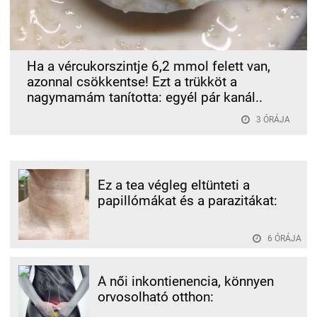
Ha a vércukorszintje 6,2 mmol felett van,
azonnal csökkentse! Ezt a trükköt a
nagymamám tanította: egyél pár kanál..
3 ÓRÁJA
Ez a tea végleg eltünteti a
papillómákat és a parazitákat:
6 ÓRÁJA
A női inkontienencia, könnyen
orvosolható otthon: