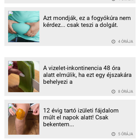
Azt mondják, ez a fogyókúra nem
kérdez... csak teszi a dolgát.
4 ÓRÁJA
A vizelet-inkontinencia 48 óra
alatt elmúlik, ha ezt egy éjszakára
behelyezi a
8 ÓRÁJA
12 évig tartó izületi fájdalom
múlt el napok alatt! Csak
bekentem...
5 ÓRÁJA