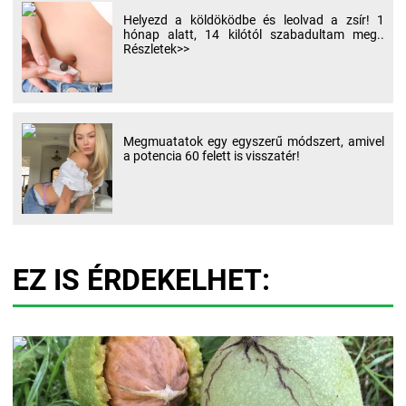
Helyezd a köldöködbe és leolvad a zsír! 1
hónap alatt, 14 kilótól szabadultam meg..
Részletek>>
Megmuatatok egy egyszerű módszert, amivel
a potencia 60 felett is visszatér!
EZ IS ÉRDEKELHET: