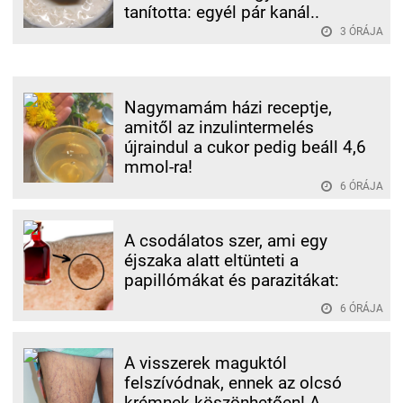
tanította: egyél pár kanál..
3 ÓRÁJA
Nagymamám házi receptje,
amitől az inzulintermelés
újraindul a cukor pedig beáll 4,6
mmol-ra!
6 ÓRÁJA
A csodálatos szer, ami egy
éjszaka alatt eltünteti a
papillómákat és parazitákat:
6 ÓRÁJA
A visszerek maguktól
felszívódnak, ennek az olcsó
krémnek köszönhetően! A