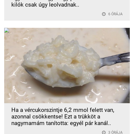
kilók csak úgy leolvadnak..
6 ÓRÁJA
Ha a vércukorszintje 6,2 mmol felett van,
azonnal csökkentse! Ezt a trükköt a
nagymamám tanította: egyél pár kanál..
3 ÓRÁJA