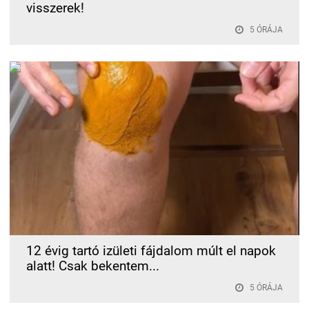
visszerek!
5 ÓRÁJA
12 évig tartó izületi fájdalom múlt el napok
alatt! Csak bekentem...
5 ÓRÁJA