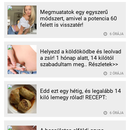
Megmuatatok egy egyszerű
módszert, amivel a potencia 60
felett is visszatér!
6 ÓRÁJA
Helyezd a köldöködbe és leolvad
a zsír! 1 hónap alatt, 14 kilótól
szabadultam meg.. Részletek>>
2 ÓRÁJA
Edd ezt egy hétig, és legalább 14
kiló lemegy rólad! RECEPT:
6 ÓRÁJA