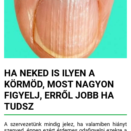
HA NEKED IS ILYEN A
KÖRMÖD, MOST NAGYON
FIGYELJ, ERRŐL JOBB HA
TUDSZ
A szervezetünk mindig jelez, ha valamiben hiányt
szenved, éppen ezért érdemes odafigyelni ezekre a