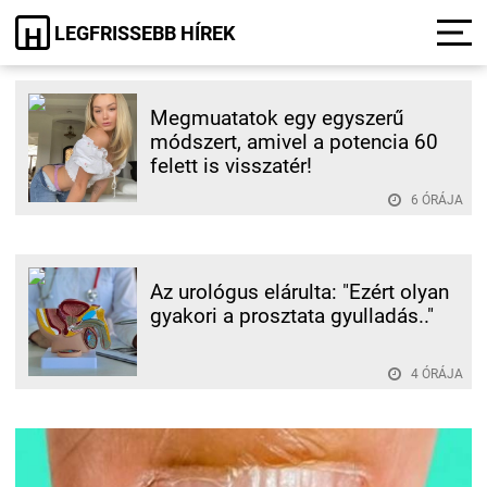
LEGFRISSEBB HÍREK
H
Megmuatatok egy egyszerű
módszert, amivel a potencia 60
felett is visszatér!
6 ÓRÁJA
Az urológus elárulta: "Ezért olyan
gyakori a prosztata gyulladás.."
4 ÓRÁJA