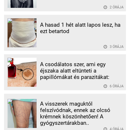
2 ÓRÁJA
A hasad 1 hét alatt lapos lesz, ha
ezt betartod
3 ÓRÁJA
A csodálatos szer, ami egy
éjszaka alatt eltünteti a
papillómákat és parazitákat:
6 ÓRÁJA
A visszerek maguktól
felszívódnak, ennek az olcsó
krémnek köszönhetően! A
gyógyszertárakban..
4 ÓRÁJA