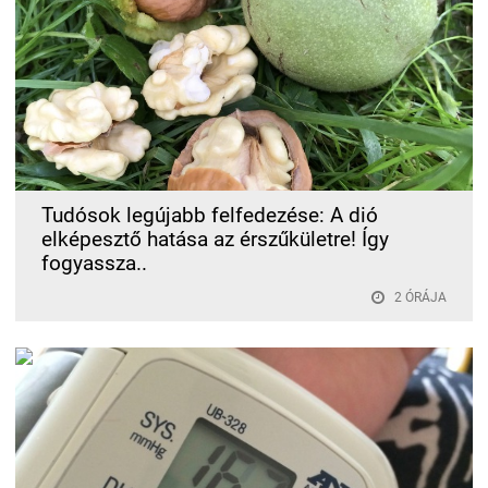
Tudósok legújabb felfedezése: A dió
elképesztő hatása az érszűkületre! Így
fogyassza..
2 ÓRÁJA