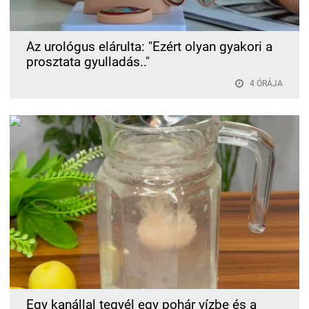
Az urológus elárulta: "Ezért olyan gyakori a
prosztata gyulladás.."
4 ÓRÁJA
Egy kanállal tegyél egy pohár vízbe és a