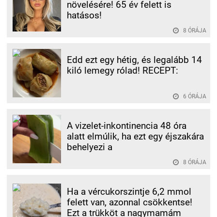
növelésére! 65 év felett is
hatásos!
8 ÓRÁJA
Edd ezt egy hétig, és legalább 14
kiló lemegy rólad! RECEPT:
6 ÓRÁJA
A vizelet-inkontinencia 48 óra
alatt elmúlik, ha ezt egy éjszakára
behelyezi a
8 ÓRÁJA
Ha a vércukorszintje 6,2 mmol
felett van, azonnal csökkentse!
Ezt a trükköt a nagymamám