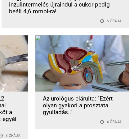
inzulintermelés újraindul a cukor pedig
beáll 4,6 mmol-ra!
6 ÓRÁJA
,2
Az urológus elárulta: "Ezért
nal
olyan gyakori a prosztata
köt a
gyulladás.."
 egyél
4 ÓRÁJA
3 ÓRÁJA