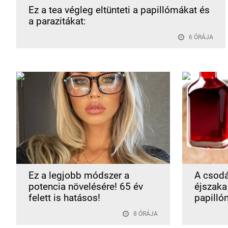
Ez a tea végleg eltünteti a papillómákat és
a parazitákat:
6 ÓRÁJA
Ez a legjobb módszer a
A csodá
potencia növelésére! 65 év
éjszaka 
felett is hatásos!
papilló
8 ÓRÁJA