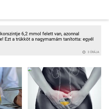
korszintje 6,2 mmol felett van, azonnal
! Ezt a trükköt a nagymamám tanította: egyél
3 ÓRÁJA