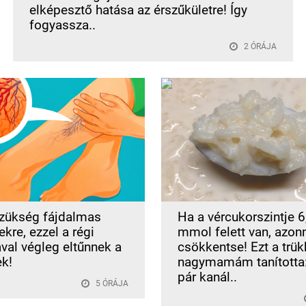
elképesztő hatása az érszűkületre! Így
fogyassza..
2 ÓRÁJA
zükség fájdalmas
Ha a vércukorszintje 6
kre, ezzel a régi
mmol felett van, azon
ával végleg eltűnnek a
csökkentse! Ezt a trük
ek!
nagymamám tanította:
pár kanál..
5 ÓRÁJA