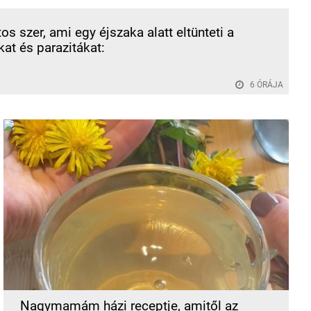
os szer, ami egy éjszaka alatt eltünteti a
at és parazitákat:
6 ÓRÁJA
Nagymamám házi receptje, amitől az