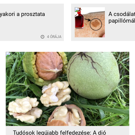
gyakori a prosztata
A csodálat
papillómák
4 ÓRÁJA
Tudósok legújabb felfedezése: A dió