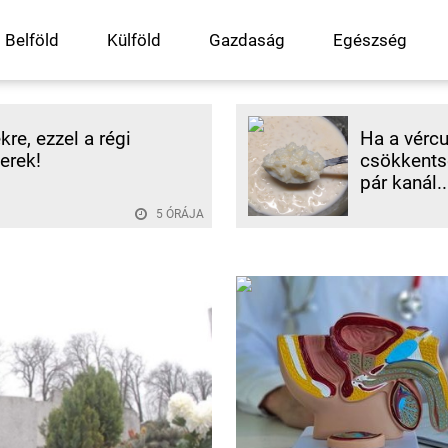
Belföld
Külföld
Gazdaság
Egészség
re, ezzel a régi
Ha a vércu
erek!
csökkentse
pár kanál..
5 ÓRÁJA