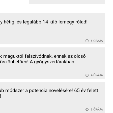
y hétig, és legalább 14 kiló lemegy rólad!
6 ÓRÁJA
k maguktól felszívódnak, ennek az olcsó
öszönhetően! A gyógyszertárakban..
4 ÓRÁJA
bb módszer a potencia növelésére! 65 év felett
!
8 ÓRÁJA