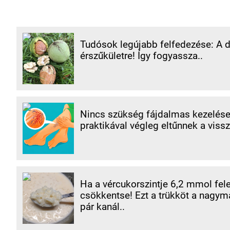
Tudósok legújabb felfedezése: A d
érszűkületre! Így fogyassza..
Nincs szükség fájdalmas kezelések
praktikával végleg eltűnnek a vissz
Ha a vércukorszintje 6,2 mmol fele
csökkentse! Ezt a trükköt a nagym
pár kanál..