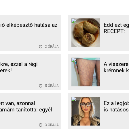
ió elképesztő hatása az
Edd ezt eg
RECEPT:
2 ÓRÁJA
re, ezzel a régi
A visszere
erek!
krémnek k
5 ÓRÁJA
tt van, azonnal
Ez a legjo
amám tanította: egyél
is hatásos
3 ÓRÁJA