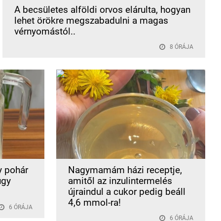
A becsületes alföldi orvos elárulta, hogyan
lehet örökre megszabadulni a magas
vérnyomástól..
8 ÓRÁJA
y pohár
Nagymamám házi receptje,
úgy
amitől az inzulintermelés
újraindul a cukor pedig beáll
4,6 mmol-ra!
6 ÓRÁJA
6 ÓRÁJA