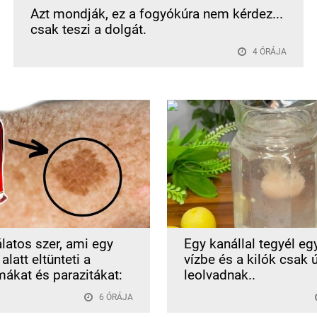
Azt mondják, ez a fogyókúra nem kérdez...
csak teszi a dolgát.
4 ÓRÁJA
latos szer, ami egy
Egy kanállal tegyél eg
alatt eltünteti a
vízbe és a kilók csak 
mákat és parazitákat:
leolvadnak..
6 ÓRÁJA