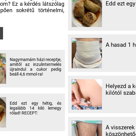
Edd ezt egy
om? Ez a kérdés látszólag
ően sokrétű történelmi,
A hasad 1 hé
Nagymamám házi receptje,
amitől az inzulintermelés
újraindul a cukor pedig
beáll 4,6 mmol-ra!
Helyezd a k
kilótól sza
Edd ezt egy hétig, és
legalább 14 kiló lemegy
rólad! RECEPT:
A visszerek
köszönhetőe