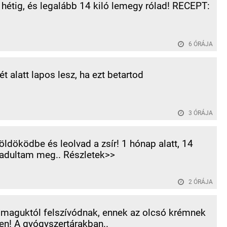
 hétig, és legalább 14 kiló lemegy rólad! RECEPT:
6 ÓRÁJA
t alatt lapos lesz, ha ezt betartod
3 ÓRÁJA
öldöködbe és leolvad a zsír! 1 hónap alatt, 14
badultam meg.. Részletek>>
2 ÓRÁJA
 maguktól felszívódnak, ennek az olcsó krémnek
n! A gyógyszertárakban..