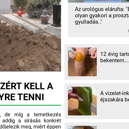
Az urológus elárulta: "
olyan gyakori a proszt
gyulladás.."
12 évig tart
bekentem...
ZÉRT KELL A
A vizelet-in
YRE TENNI
éjszakára b
t, de míg a temetkezés
, addig a sírásás konkrét
dőjelezik meg, miért éppen