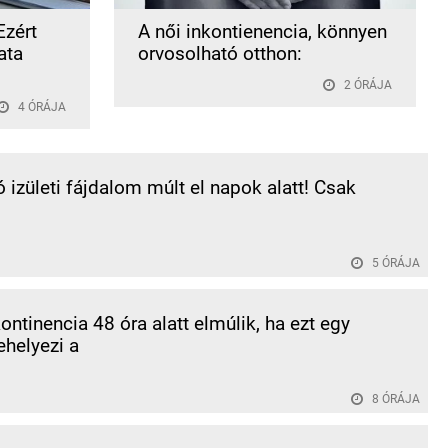
Ezért
A női inkontienencia, könnyen
ata
orvosolható otthon:
2 ÓRÁJA
4 ÓRÁJA
ó izületi fájdalom múlt el napok alatt! Csak
5 ÓRÁJA
kontinencia 48 óra alatt elmúlik, ha ezt egy
ehelyezi a
8 ÓRÁJA