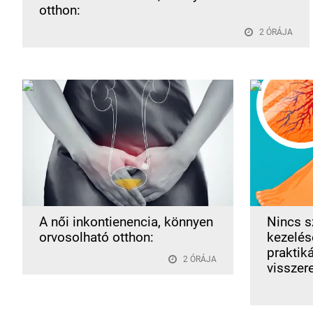
otthon:
2 ÓRÁJA
A női inkontienencia, könnyen
Nincs s
orvosolható otthon:
kezelése
praktik
2 ÓRÁJA
visszer