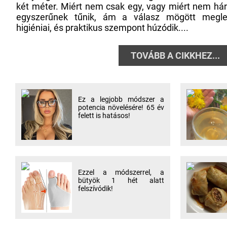
két méter. Miért nem csak egy, vagy miért nem hár
egyszerűnek tűnik, ám a válasz mögött meglep
higiéniai, és praktikus szempont húzódik....
TOVÁBB A CIKKHEZ...
Ez a legjobb módszer a
potencia növelésére! 65 év
felett is hatásos!
Ezzel a módszerrel, a
bütyök 1 hét alatt
felszívódik!