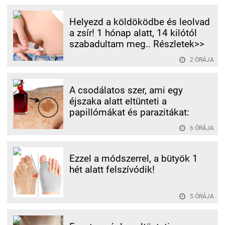
Helyezd a köldöködbe és leolvad
a zsír! 1 hónap alatt, 14 kilótól
szabadultam meg.. Részletek>>
2 ÓRÁJA
A csodálatos szer, ami egy
éjszaka alatt eltünteti a
papillómákat és parazitákat:
6 ÓRÁJA
Ezzel a módszerrel, a bütyök 1
hét alatt felszívódik!
5 ÓRÁJA