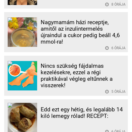
8 ÓRÁJA
Nagymamám házi receptje,
amitől az inzulintermelés
újraindul a cukor pedig beáll 4,6
mmol-ra!
6 ÓRÁJA
Nincs szükség fájdalmas
kezelésekre, ezzel a régi
praktikával végleg eltűnnek a
visszerek!
5 ÓRÁJA
Edd ezt egy hétig, és legalább 14
kiló lemegy rólad! RECEPT:
6 ÓRÁJA