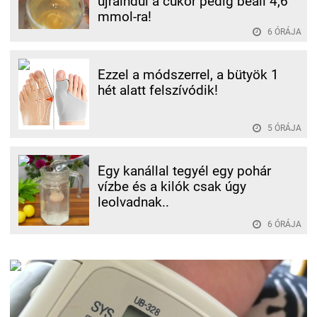
újraindul a cukor pedig beáll 4,6
mmol-ra!
6 ÓRÁJA
Ezzel a módszerrel, a bütyök 1
hét alatt felszívódik!
5 ÓRÁJA
Egy kanállal tegyél egy pohár
vízbe és a kilók csak úgy
leolvadnak..
6 ÓRÁJA