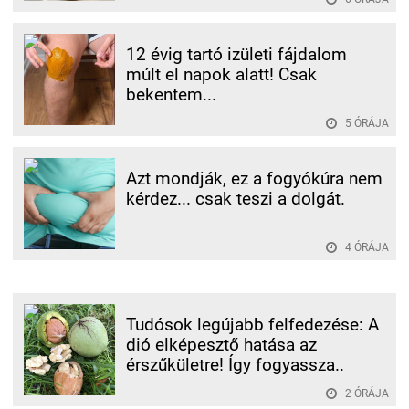
12 évig tartó izületi fájdalom
múlt el napok alatt! Csak
bekentem...
5 ÓRÁJA
Azt mondják, ez a fogyókúra nem
kérdez... csak teszi a dolgát.
4 ÓRÁJA
Tudósok legújabb felfedezése: A
dió elképesztő hatása az
érszűkületre! Így fogyassza..
2 ÓRÁJA