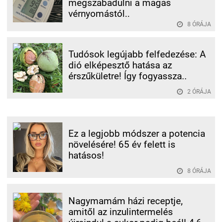
megszabadulni a magas
vérnyomástól..
8 ÓRÁJA
Tudósok legújabb felfedezése: A
dió elképesztő hatása az
érszűkületre! Így fogyassza..
2 ÓRÁJA
Ez a legjobb módszer a potencia
növelésére! 65 év felett is
hatásos!
8 ÓRÁJA
Nagymamám házi receptje,
amitől az inzulintermelés