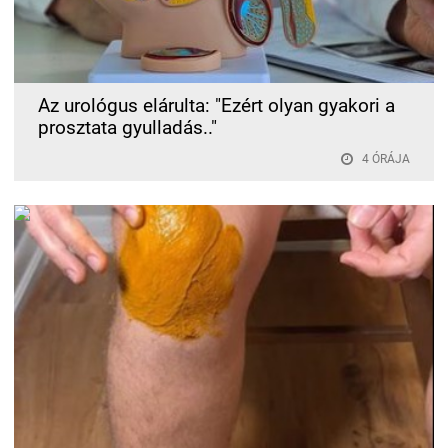
Az urológus elárulta: "Ezért olyan gyakori a
prosztata gyulladás.."
4 ÓRÁJA