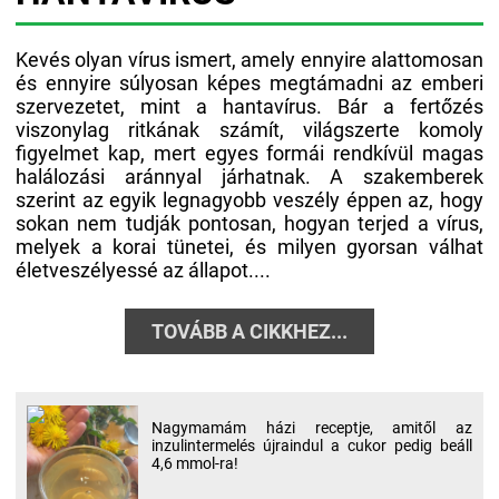
Kevés olyan vírus ismert, amely ennyire alattomosan
és ennyire súlyosan képes megtámadni az emberi
szervezetet, mint a hantavírus. Bár a fertőzés
viszonylag ritkának számít, világszerte komoly
figyelmet kap, mert egyes formái rendkívül magas
halálozási aránnyal járhatnak. A szakemberek
szerint az egyik legnagyobb veszély éppen az, hogy
sokan nem tudják pontosan, hogyan terjed a vírus,
melyek a korai tünetei, és milyen gyorsan válhat
életveszélyessé az állapot....
TOVÁBB A CIKKHEZ...
Nagymamám házi receptje, amitől az
inzulintermelés újraindul a cukor pedig beáll
4,6 mmol-ra!