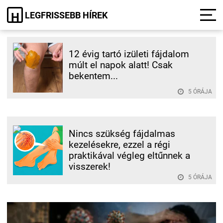
LEGFRISSEBB HÍREK
H
12 évig tartó izületi fájdalom
múlt el napok alatt! Csak
bekentem...
5 ÓRÁJA
Nincs szükség fájdalmas
kezelésekre, ezzel a régi
praktikával végleg eltűnnek a
visszerek!
5 ÓRÁJA