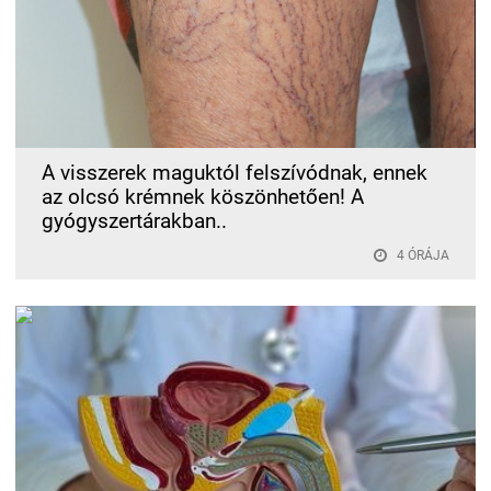
A visszerek maguktól felszívódnak, ennek
az olcsó krémnek köszönhetően! A
gyógyszertárakban..
4 ÓRÁJA