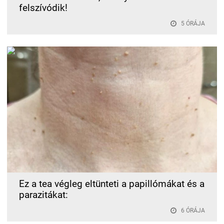
felszívódik!
5 ÓRÁJA
Ez a tea végleg eltünteti a papillómákat és a
parazitákat:
6 ÓRÁJA