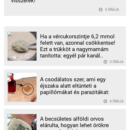
visszerek!
5 ÓRÁJA
Ha a vércukorszintje 6,2 mmol
felett van, azonnal csökkentse!
Ezt a trükköt a nagymamám
tanította: egyél pár kanál..
3 ÓRÁJA
A csodálatos szer, ami egy
éjszaka alatt eltünteti a
papillómákat és parazitákat:
6 ÓRÁJA
A becsületes alföldi orvos
elárulta, hogyan lehet örökre