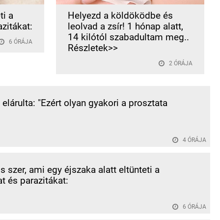
ti a
Helyezd a köldöködbe és
zitákat:
leolvad a zsír! 1 hónap alatt,
14 kilótól szabadultam meg..
6 ÓRÁJA
Részletek>>
2 ÓRÁJA
elárulta: "Ezért olyan gyakori a prosztata
4 ÓRÁJA
 szer, ami egy éjszaka alatt eltünteti a
t és parazitákat:
6 ÓRÁJA