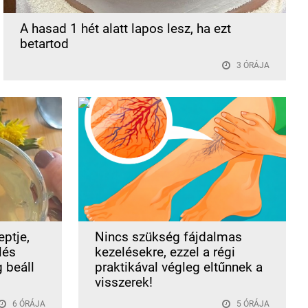
A hasad 1 hét alatt lapos lesz, ha ezt
betartod
3 ÓRÁJA
ptje,
Nincs szükség fájdalmas
lés
kezelésekre, ezzel a régi
g beáll
praktikával végleg eltűnnek a
visszerek!
6 ÓRÁJA
5 ÓRÁJA