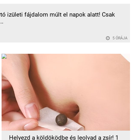
rtó izületi fájdalom múlt el napok alatt! Csak
..
5 ÓRÁJA
Helyezd a köldöködbe és leolvad a zsír! 1