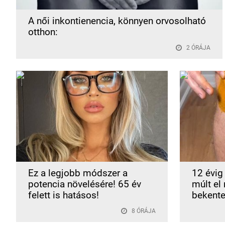
A női inkontienencia, könnyen orvosolható
otthon:
2 ÓRÁJA
Ez a legjobb módszer a
12 évig 
potencia növelésére! 65 év
múlt el
felett is hatásos!
bekente
8 ÓRÁJA