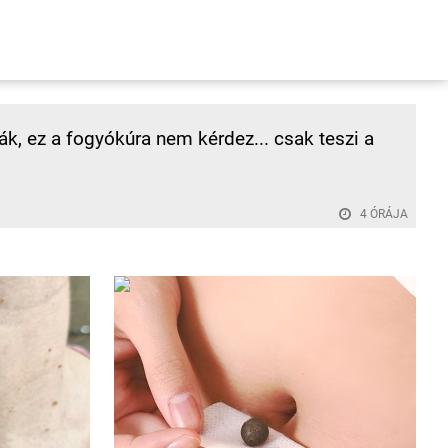
k, ez a fogyókúra nem kérdez... csak teszi a
4 ÓRÁJA