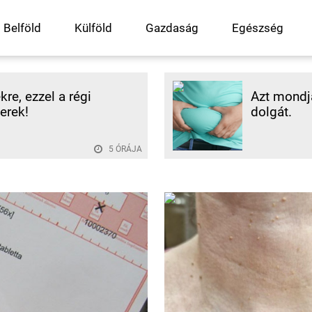
Belföld
Külföld
Gazdaság
Egészség
re, ezzel a régi
Azt mondjá
erek!
dolgát.
5 ÓRÁJA