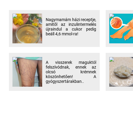
Nagymamám házi receptje,
amitől az inzulintermelés
újraindul a cukor pedig
beáll 4,6 mmol-ra!
A visszerek maguktól
felszívódnak, ennek az
olcsó krémnek
köszönhetően! A
gyógyszertárakban..