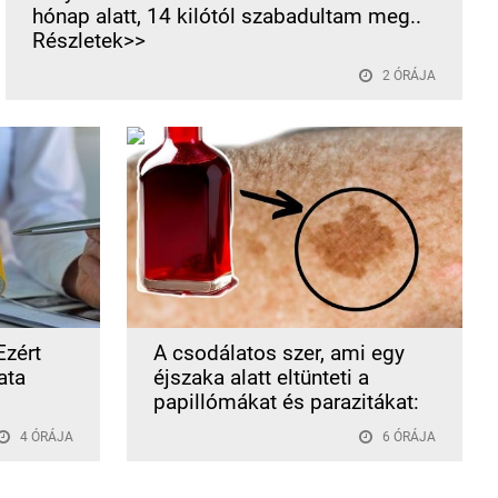
hónap alatt, 14 kilótól szabadultam meg..
Részletek>>
2 ÓRÁJA
Ezért
A csodálatos szer, ami egy
ata
éjszaka alatt eltünteti a
papillómákat és parazitákat:
4 ÓRÁJA
6 ÓRÁJA