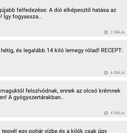
újabb felfedezése: A dió elképesztő hatása az
! Így fogyassza..
2 ÓRÁJA
 hétig, és legalább 14 kiló lemegy rólad! RECEPT:
6 ÓRÁJA
 maguktól felszívódnak, ennek az olcsó krémnek
n! A gyógyszertárakban..
4 ÓRÁJA
l tegyél egy pohár vízbe és a kilók csak úgy