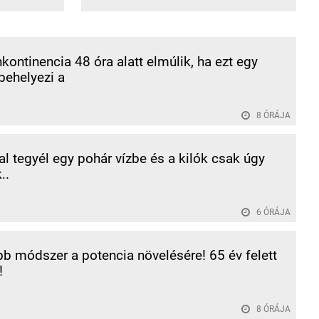
inkontinencia 48 óra alatt elmúlik, ha ezt egy
behelyezi a
8 ÓRÁJA
al tegyél egy pohár vízbe és a kilók csak úgy
..
6 ÓRÁJA
bb módszer a potencia növelésére! 65 év felett
!
8 ÓRÁJA