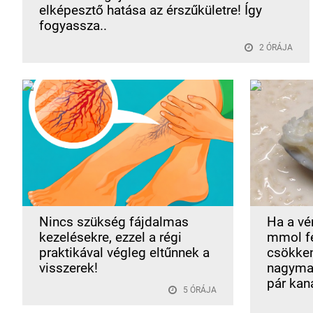
elképesztő hatása az érszűkületre! Így
fogyassza..
2 ÓRÁJA
Nincs szükség fájdalmas
Ha a vé
kezelésekre, ezzel a régi
mmol fe
praktikával végleg eltűnnek a
csökken
visszerek!
nagymam
pár kaná
5 ÓRÁJA