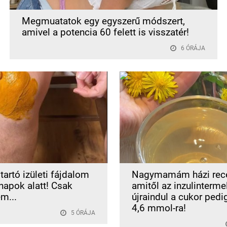
Megmuatatok egy egyszerű módszert,
amivel a potencia 60 felett is visszatér!
6 ÓRÁJA
tartó izületi fájdalom
Nagymamám házi rece
 napok alatt! Csak
amitől az inzulinterme
m...
újraindul a cukor pedi
4,6 mmol-ra!
5 ÓRÁJA