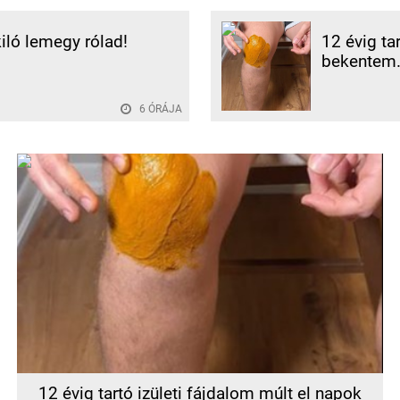
kiló lemegy rólad!
12 évig ta
bekentem.
6 ÓRÁJA
12 évig tartó izületi fájdalom múlt el napok