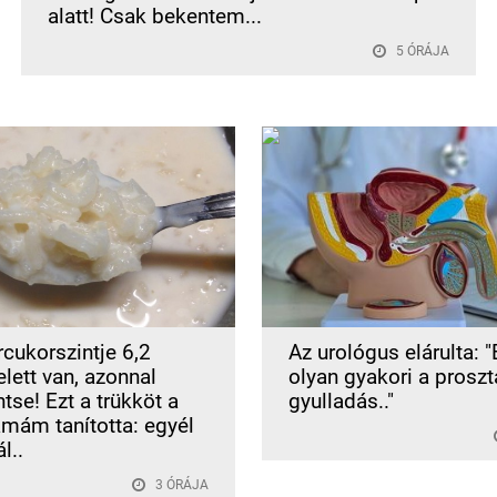
alatt! Csak bekentem...
5 ÓRÁJA
rcukorszintje 6,2
Az urológus elárulta: "
lett van, azonnal
olyan gyakori a proszt
tse! Ezt a trükköt a
gyulladás.."
ám tanította: egyél
l..
3 ÓRÁJA