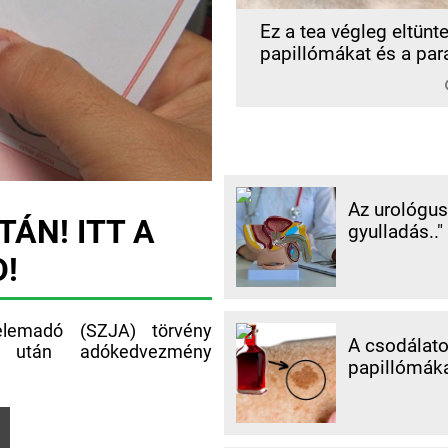
Ez a tea végleg eltünte
papillómákat és a para
Az urológus 
ÁN! ITT A
gyulladás.."
D!
lemadó (SZJA) törvény
A csodálatos
k után adókedvezmény
papillómáka