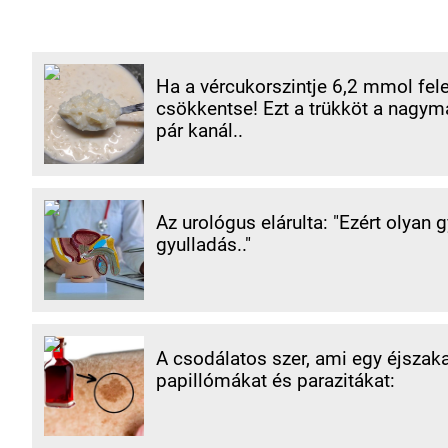
Ha a vércukorszintje 6,2 mmol fele
csökkentse! Ezt a trükköt a nagym
pár kanál..
Az urológus elárulta: "Ezért olyan 
gyulladás.."
A csodálatos szer, ami egy éjszaka 
papillómákat és parazitákat: