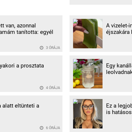
tt van, azonnal
A vizelet-
amám tanította: egyél
éjszakára 
3 ÓRÁJA
gyakori a prosztata
Egy kanáll
leolvadnak
4 ÓRÁJA
alatt eltünteti a
Ez a legjo
is hatásos
6 ÓRÁJA