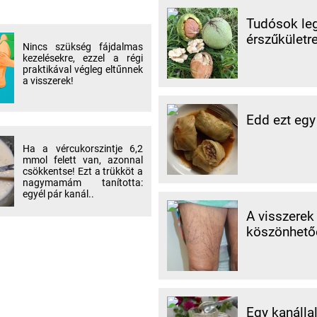
Tudósok leg
érszűkületre
Nincs szükség fájdalmas
kezelésekre, ezzel a régi
praktikával végleg eltűnnek
a visszerek!
Edd ezt egy
Ha a vércukorszintje 6,2
mmol felett van, azonnal
csökkentse! Ezt a trükköt a
nagymamám tanította:
egyél pár kanál..
A visszerek
köszönhetőe
Egy kanálla