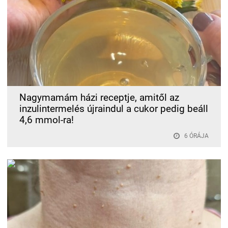
Nagymamám házi receptje, amitől az
inzulintermelés újraindul a cukor pedig beáll
4,6 mmol-ra!
6 ÓRÁJA