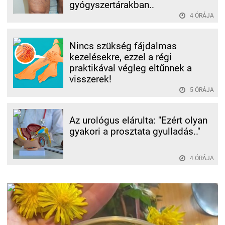
gyógyszertárakban..
4 ÓRÁJA
Nincs szükség fájdalmas
kezelésekre, ezzel a régi
praktikával végleg eltűnnek a
visszerek!
5 ÓRÁJA
Az urológus elárulta: "Ezért olyan
gyakori a prosztata gyulladás.."
4 ÓRÁJA