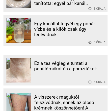
tanította: egyél pár kanál..
3 ÓRÁJA
Egy kanállal tegyél egy pohár
vízbe és a kilók csak úgy
leolvadnak..
6 ÓRÁJA
Ez a tea végleg eltünteti a
papillómákat és a parazitákat:
6 ÓRÁJA
A visszerek maguktól
felszívódnak, ennek az olcsó
krémnek köszönhetően! A