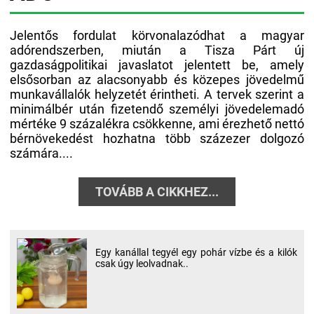
Jelentős fordulat körvonalazódhat a magyar
adórendszerben, miután a Tisza Párt új
gazdaságpolitikai javaslatot jelentett be, amely
elsősorban az alacsonyabb és közepes jövedelmű
munkavállalók helyzetét érintheti. A tervek szerint a
minimálbér után fizetendő személyi jövedelemadó
mértéke 9 százalékra csökkenne, ami érezhető nettó
bérnövekedést hozhatna több százezer dolgozó
számára....
TOVÁBB A CIKKHEZ...
Egy kanállal tegyél egy pohár vízbe és a kilók
csak úgy leolvadnak..