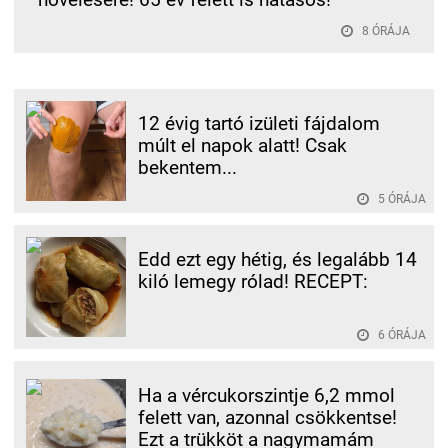
8 ÓRÁJA
12 évig tartó izületi fájdalom
múlt el napok alatt! Csak
bekentem...
5 ÓRÁJA
Edd ezt egy hétig, és legalább 14
kiló lemegy rólad! RECEPT:
6 ÓRÁJA
Ha a vércukorszintje 6,2 mmol
felett van, azonnal csökkentse!
Ezt a trükköt a nagymamám