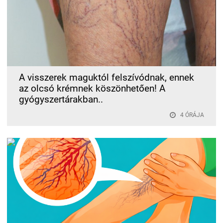
A visszerek maguktól felszívódnak, ennek
az olcsó krémnek köszönhetően! A
gyógyszertárakban..
4 ÓRÁJA