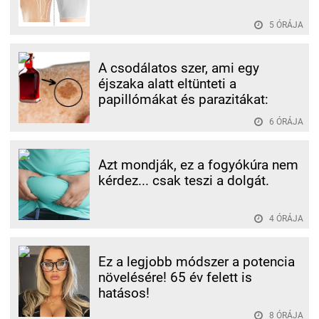
5 ÓRÁJA
A csodálatos szer, ami egy
éjszaka alatt eltünteti a
papillómákat és parazitákat:
6 ÓRÁJA
Azt mondják, ez a fogyókúra nem
kérdez... csak teszi a dolgát.
4 ÓRÁJA
Ez a legjobb módszer a potencia
növelésére! 65 év felett is
hatásos!
8 ÓRÁJA