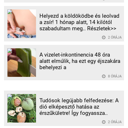
Helyezd a köldöködbe és leolvad
a zsír! 1 hónap alatt, 14 kilótól
szabadultam meg.. Részletek>>
2 ÓRÁJA
A vizelet-inkontinencia 48 óra
alatt elmúlik, ha ezt egy éjszakára
behelyezi a
8 ÓRÁJA
Tudósok legújabb felfedezése: A
dió elképesztő hatása az
érszűkületre! Így fogyassza..
2 ÓRÁJA