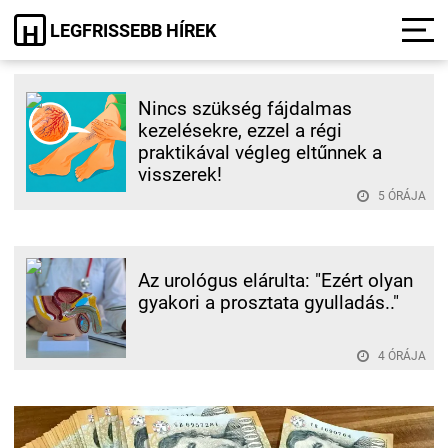
LEGFRISSEBB HÍREK
H
Nincs szükség fájdalmas
kezelésekre, ezzel a régi
praktikával végleg eltűnnek a
visszerek!
5 ÓRÁJA
Az urológus elárulta: "Ezért olyan
gyakori a prosztata gyulladás.."
4 ÓRÁJA