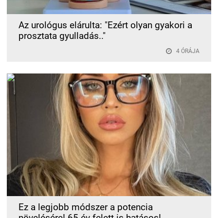
Az urológus elárulta: "Ezért olyan gyakori a
prosztata gyulladás.."
4 ÓRÁJA
Ez a legjobb módszer a potencia
növelésére! 65 év felett is hatásos!