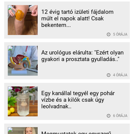
12 évig tartó izületi fájdalom
múlt el napok alatt! Csak
bekentem...
5 ÓRÁJA
Az urológus elárulta: "Ezért olyan
gyakori a prosztata gyulladás.."
4 ÓRÁJA
Egy kanállal tegyél egy pohár
vízbe és a kilók csak úgy
leolvadnak..
6 ÓRÁJA
Megmuatatok egy egyszerű