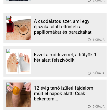
2 ÓRÁJA
A csodálatos szer, ami egy
éjszaka alatt eltünteti a
papillómákat és parazitákat:
6 ÓRÁJA
Ezzel a módszerrel, a bütyök 1
hét alatt felszívódik!
5 ÓRÁJA
12 évig tartó izületi fájdalom
múlt el napok alatt! Csak
bekentem...
5 ÓRÁJA