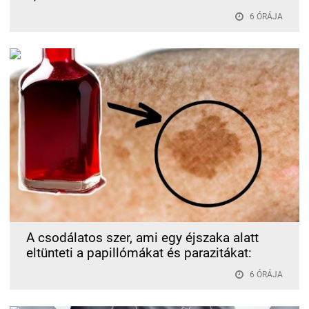
6 ÓRÁJA
A csodálatos szer, ami egy éjszaka alatt
eltünteti a papillómákat és parazitákat:
6 ÓRÁJA