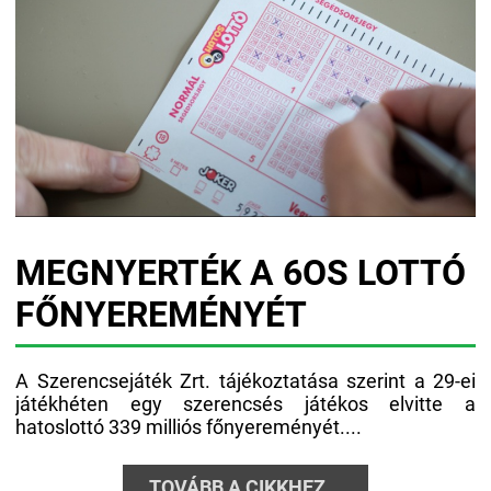
MEGNYERTÉK A 6OS LOTTÓ
FŐNYEREMÉNYÉT
A Szerencsejáték Zrt. tájékoztatása szerint a 29-ei
játékhéten egy szerencsés játékos elvitte a
hatoslottó 339 milliós főnyereményét....
TOVÁBB A CIKKHEZ...