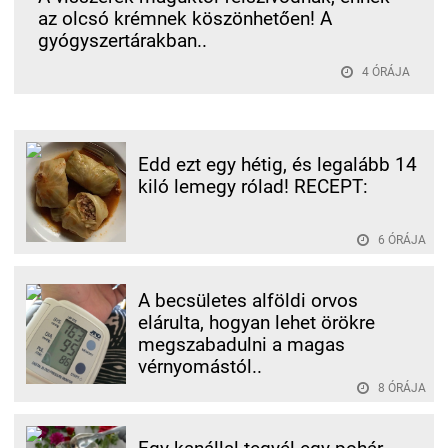
az olcsó krémnek köszönhetően! A
gyógyszertárakban..
4 ÓRÁJA
Edd ezt egy hétig, és legalább 14
kiló lemegy rólad! RECEPT:
6 ÓRÁJA
A becsületes alföldi orvos
elárulta, hogyan lehet örökre
megszabadulni a magas
vérnyomástól..
8 ÓRÁJA