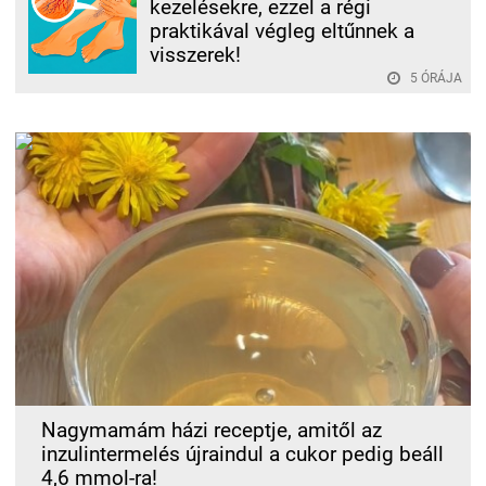
kezelésekre, ezzel a régi
praktikával végleg eltűnnek a
visszerek!
5 ÓRÁJA
Nagymamám házi receptje, amitől az
inzulintermelés újraindul a cukor pedig beáll
4,6 mmol-ra!