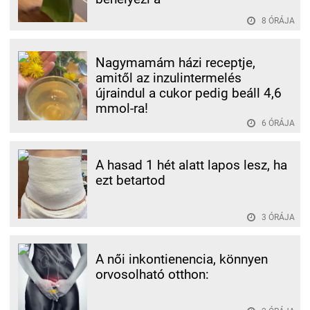
8 ÓRÁJA
Nagymamám házi receptje,
amitől az inzulintermelés
újraindul a cukor pedig beáll 4,6
mmol-ra!
6 ÓRÁJA
A hasad 1 hét alatt lapos lesz, ha
ezt betartod
3 ÓRÁJA
A női inkontienencia, könnyen
orvosolható otthon: