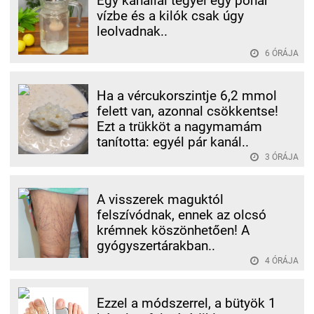
Egy kanállal tegyél egy pohár
vízbe és a kilók csak úgy
leolvadnak..
6 ÓRÁJA
Ha a vércukorszintje 6,2 mmol
felett van, azonnal csökkentse!
Ezt a trükköt a nagymamám
tanította: egyél pár kanál..
3 ÓRÁJA
A visszerek maguktól
felszívódnak, ennek az olcsó
krémnek köszönhetően! A
gyógyszertárakban..
4 ÓRÁJA
Ezzel a módszerrel, a bütyök 1