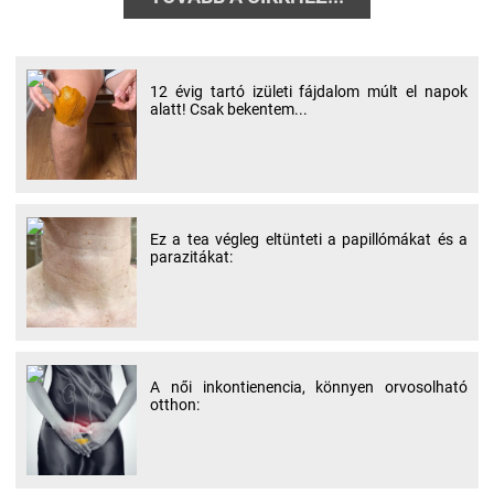
12 évig tartó izületi fájdalom múlt el napok
alatt! Csak bekentem...
Ez a tea végleg eltünteti a papillómákat és a
parazitákat:
A női inkontienencia, könnyen orvosolható
otthon: