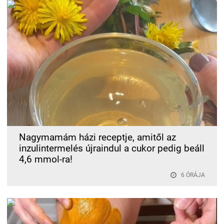
Nagymamám házi receptje, amitől az
inzulintermelés újraindul a cukor pedig beáll
4,6 mmol-ra!
6 ÓRÁJA