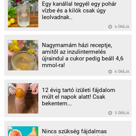
Egy kanállal tegyél egy pohár
vízbe és a kilók csak úgy
leolvadnak..
6 ÓRÁJA
Nagymamám házi receptje,
amitől az inzulintermelés
újraindul a cukor pedig beáll 4,6
mmol-ra!
6 ÓRÁJA
12 évig tartó izületi fájdalom
múlt el napok alatt! Csak
bekentem...
5 ÓRÁJA
Nincs szükség fájdalmas