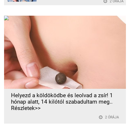
2 ÓRÁJA
Helyezd a köldöködbe és leolvad a zsír! 1
hónap alatt, 14 kilótól szabadultam meg..
Részletek>>
2 ÓRÁJA