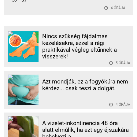
4 ÓRÁJA
Nincs szükség fájdalmas
kezelésekre, ezzel a régi
praktikával végleg eltűnnek a
visszerek!
5 ÓRÁJA
Azt mondják, ez a fogyókúra nem
kérdez... csak teszi a dolgát.
4 ÓRÁJA
A vizelet-inkontinencia 48 óra
alatt elmúlik, ha ezt egy éjszakára
behelyezi a