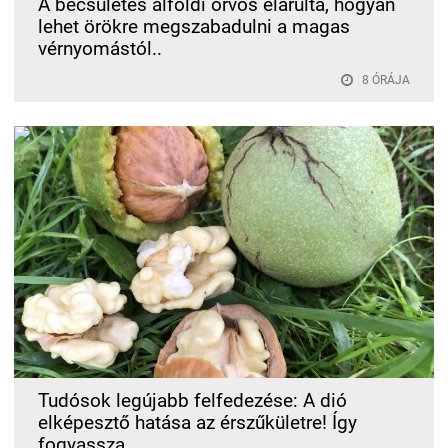
A becsületes alföldi orvos elárulta, hogyan
lehet örökre megszabadulni a magas
vérnyomástól..
8 ÓRÁJA
Tudósok legújabb felfedezése: A dió
elképesztő hatása az érszűkületre! Így
fogyassza..