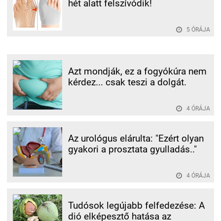
hét alatt felszívódik!
5 ÓRÁJA
Azt mondják, ez a fogyókúra nem
kérdez... csak teszi a dolgát.
4 ÓRÁJA
Az urológus elárulta: "Ezért olyan
gyakori a prosztata gyulladás.."
4 ÓRÁJA
Tudósok legújabb felfedezése: A
dió elképesztő hatása az