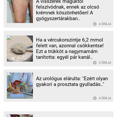
A visszerek maguktól
felszívódnak, ennek az olcsó
krémnek köszönhetően! A
gyógyszertárakban..
4 ÓRÁJA
Ha a vércukorszintje 6,2 mmol
felett van, azonnal csökkentse!
Ezt a trükköt a nagymamám
tanította: egyél pár kanál..
3 ÓRÁJA
Az urológus elárulta: "Ezért olyan
gyakori a prosztata gyulladás.."
4 ÓRÁJA