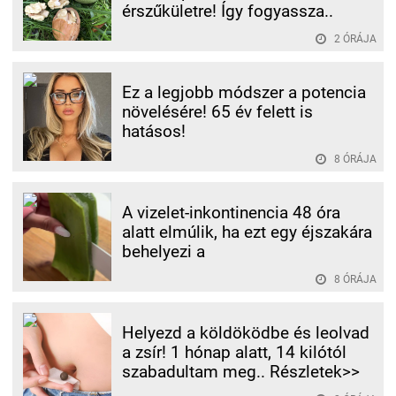
érszűkületre! Így fogyassza..
2 ÓRÁJA
Ez a legjobb módszer a potencia
növelésére! 65 év felett is
hatásos!
8 ÓRÁJA
A vizelet-inkontinencia 48 óra
alatt elmúlik, ha ezt egy éjszakára
behelyezi a
8 ÓRÁJA
Helyezd a köldöködbe és leolvad
a zsír! 1 hónap alatt, 14 kilótól
szabadultam meg.. Részletek>>