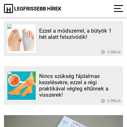
LEGFRISSEBB HÍREK
H
Ezzel a módszerrel, a bütyök 1
hét alatt felszívódik!
5 ÓRÁJA
Nincs szükség fájdalmas
kezelésekre, ezzel a régi
praktikával végleg eltűnnek a
visszerek!
5 ÓRÁJA