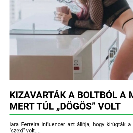
KIZAVARTÁK A BOLTBÓL A 
MERT TÚL „DÖGÖS” VOLT
Iara Ferreira influencer azt állítja, hogy kirúgták 
"szexi" volt....