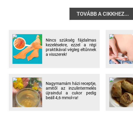
TOVÁBB A CIKKHEZ...
Nincs szükség fájdalmas
kezelésekre, ezzel a régi
praktikával végleg eltűnnek
a visszerek!
Nagymamám házi receptje,
amitől az inzulintermelés
újraindul a cukor pedig
beáll 4,6 mmol-ra!