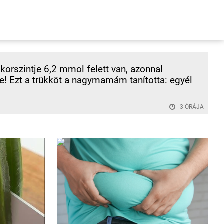
korszintje 6,2 mmol felett van, azonnal
! Ezt a trükköt a nagymamám tanította: egyél
3 ÓRÁJA