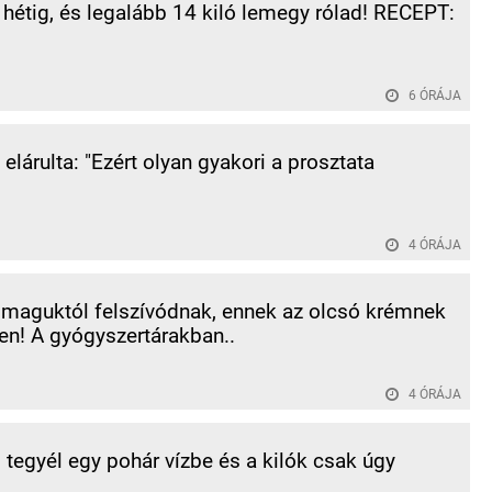
 hétig, és legalább 14 kiló lemegy rólad! RECEPT:
6 ÓRÁJA
elárulta: "Ezért olyan gyakori a prosztata
4 ÓRÁJA
 maguktól felszívódnak, ennek az olcsó krémnek
n! A gyógyszertárakban..
4 ÓRÁJA
l tegyél egy pohár vízbe és a kilók csak úgy
.