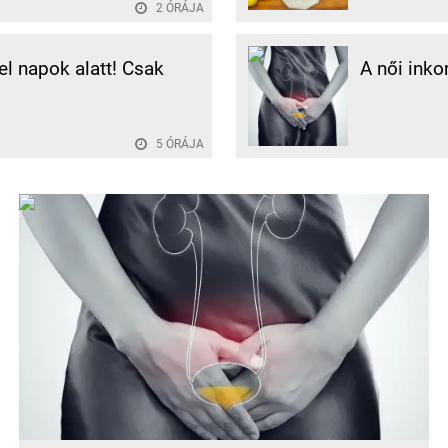
2 ÓRÁJA
 el napok alatt! Csak
A női inko
5 ÓRÁJA