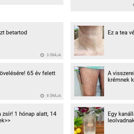
ezt betartod
Ez a tea v
3 ÓRÁJA
velésére! 65 év felett
A visszere
krémnek k
8 ÓRÁJA
zsír! 1 hónap alatt, 14
Egy kanáll
ek>>
leolvadnak