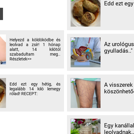
Edd ezt egy
Helyezd a köldöködbe és
Az urológus 
leolvad a zsír! 1 hónap
alatt, 14 kilótól
gyulladás.."
szabadultam meg..
Részletek>>
A visszerek
Edd ezt egy hétig, és
legalább 14 kiló lemegy
köszönhetőe
rólad! RECEPT:
Egy kanálla
leolvadnak.