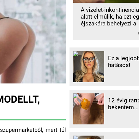
A vizelet-inkontinenci
alatt elmúlik, ha ezt e
éjszakára behelyezi a
Ez a legjob
hatásos!
MODELLT,
12 évig tart
bekentem...
a szupermarketből, mert túl