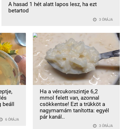
A hasad 1 hét alatt lapos lesz, ha ezt
betartod
3 ÓRÁJA
ptje,
Ha a vércukorszintje 6,2
lés
mmol felett van, azonnal
g beáll
csökkentse! Ezt a trükköt a
nagymamám tanította: egyél
pár kanál..
6 ÓRÁJA
3 ÓRÁJA