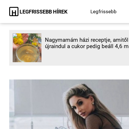
LEGFRISSEBB HÍREK
Legfrissebb
H
Nagymamám házi receptje, amitől 
újraindul a cukor pedig beáll 4,6 m