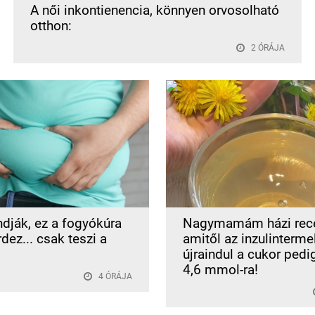
A női inkontienencia, könnyen orvosolható
otthon:
2 ÓRÁJA
dják, ez a fogyókúra
Nagymamám házi rece
dez... csak teszi a
amitől az inzulinterme
újraindul a cukor pedi
4,6 mmol-ra!
4 ÓRÁJA