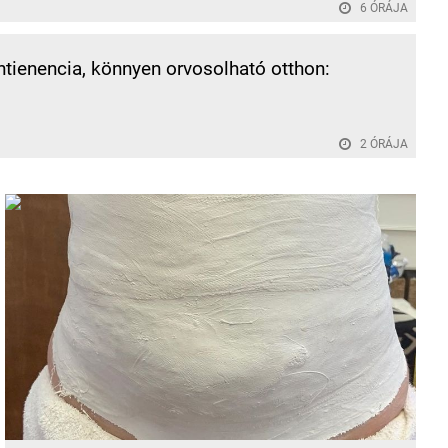
6 ÓRÁJA
ntienencia, könnyen orvosolható otthon:
2 ÓRÁJA