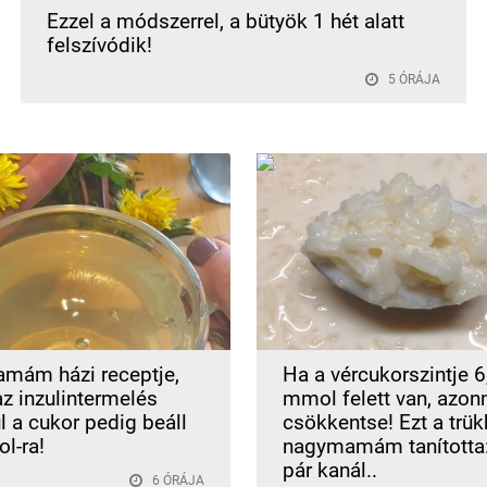
Ezzel a módszerrel, a bütyök 1 hét alatt
felszívódik!
5 ÓRÁJA
mám házi receptje,
Ha a vércukorszintje 6
az inzulintermelés
mmol felett van, azon
l a cukor pedig beáll
csökkentse! Ezt a trük
l-ra!
nagymamám tanította:
pár kanál..
6 ÓRÁJA