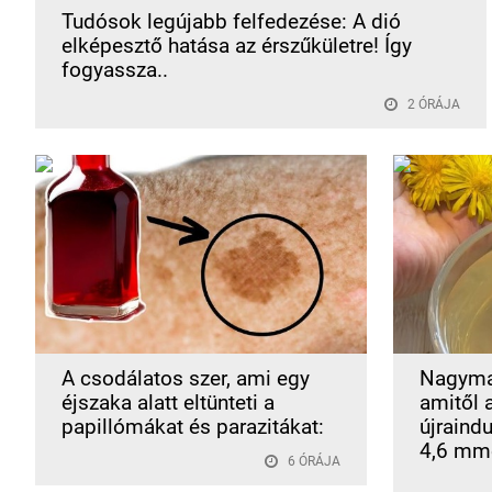
Tudósok legújabb felfedezése: A dió
elképesztő hatása az érszűkületre! Így
fogyassza..
2 ÓRÁJA
A csodálatos szer, ami egy
Nagyma
éjszaka alatt eltünteti a
amitől 
papillómákat és parazitákat:
újraindu
4,6 mmo
6 ÓRÁJA