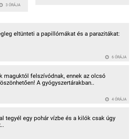
3 ÓRÁJA
égleg eltünteti a papillómákat és a parazitákat:
6 ÓRÁJA
k maguktól felszívódnak, ennek az olcsó
öszönhetően! A gyógyszertárakban..
4 ÓRÁJA
al tegyél egy pohár vízbe és a kilók csak úgy
..