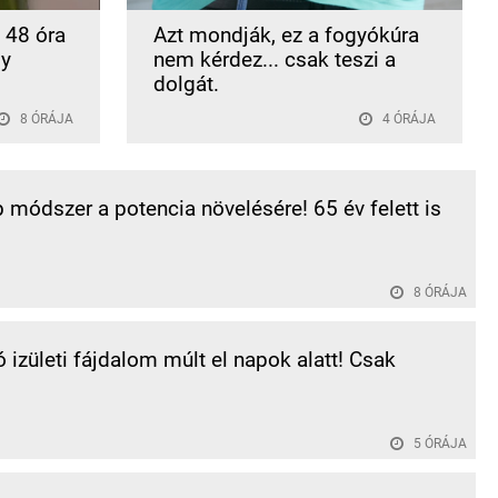
a 48 óra
Azt mondják, ez a fogyókúra
gy
nem kérdez... csak teszi a
dolgát.
8 ÓRÁJA
4 ÓRÁJA
b módszer a potencia növelésére! 65 év felett is
8 ÓRÁJA
ó izületi fájdalom múlt el napok alatt! Csak
5 ÓRÁJA