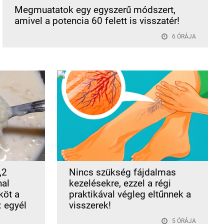
Megmuatatok egy egyszerű módszert,
amivel a potencia 60 felett is visszatér!
6 ÓRÁJA
,2
Nincs szükség fájdalmas
nal
kezelésekre, ezzel a régi
köt a
praktikával végleg eltűnnek a
 egyél
visszerek!
5 ÓRÁJA