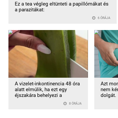
Ez a tea végleg eltünteti a papillómákat és
a parazitákat:
6 ÓRÁJA
A vizelet-inkontinencia 48 óra
Azt mon
alatt elmúlik, ha ezt egy
nem kér
éjszakára behelyezi a
dolgát.
8 ÓRÁJA