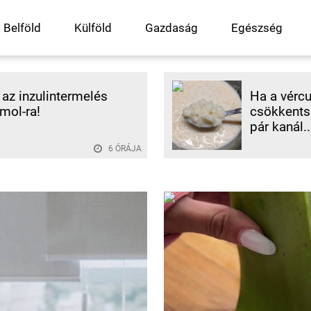
Belföld
Külföld
Gazdaság
Egészség
az inzulintermelés
Ha a vércu
mol-ra!
csökkentse
pár kanál..
6 ÓRÁJA