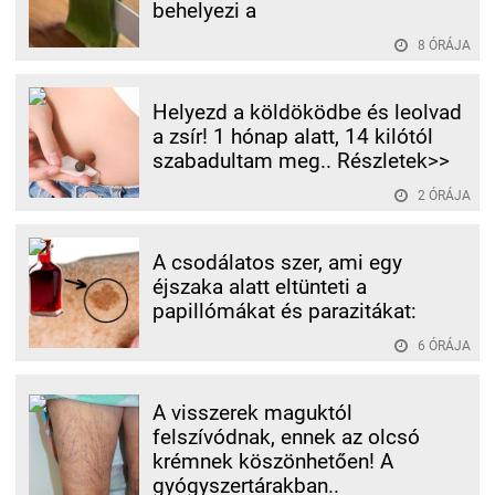
behelyezi a
8 ÓRÁJA
Helyezd a köldöködbe és leolvad
a zsír! 1 hónap alatt, 14 kilótól
szabadultam meg.. Részletek>>
2 ÓRÁJA
A csodálatos szer, ami egy
éjszaka alatt eltünteti a
papillómákat és parazitákat:
6 ÓRÁJA
A visszerek maguktól
felszívódnak, ennek az olcsó
krémnek köszönhetően! A
gyógyszertárakban..