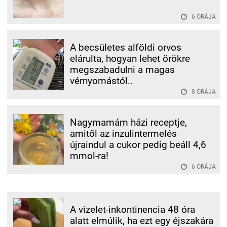
6 ÓRÁJA
A becsületes alföldi orvos
elárulta, hogyan lehet örökre
megszabadulni a magas
vérnyomástól..
8 ÓRÁJA
Nagymamám házi receptje,
amitől az inzulintermelés
újraindul a cukor pedig beáll 4,6
mmol-ra!
6 ÓRÁJA
A vizelet-inkontinencia 48 óra
alatt elmúlik, ha ezt egy éjszakára