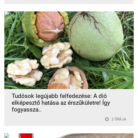
Tudósok legújabb felfedezése: A dió
elképesztő hatása az érszűkületre! Így
fogyassza..
2 ÓRÁJA