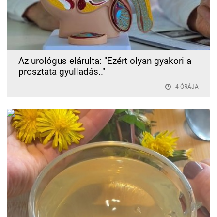
Az urológus elárulta: "Ezért olyan gyakori a
prosztata gyulladás.."
4 ÓRÁJA