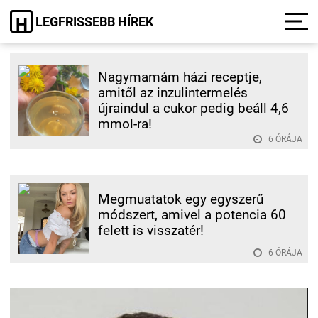
LEGFRISSEBB HÍREK
H
Nagymamám házi receptje,
amitől az inzulintermelés
újraindul a cukor pedig beáll 4,6
mmol-ra!
6 ÓRÁJA
Megmuatatok egy egyszerű
módszert, amivel a potencia 60
felett is visszatér!
6 ÓRÁJA