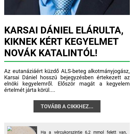
KARSAI DÁNIEL ELÁRULTA,
KIKNEK KÉRT KEGYELMET
NOVÁK KATALINTÓL!
Az eutanáziáért küzdő ALS-beteg alkotmányjogász,
Karsai Dániel hosszú bejegyzésben értekezett az
elnöki kegyelemről. Először magát a kegyelem
értelmét járta körül....
TOVÁBB A CIKKHEZ...
Ha a vércukorszintje 6,2 mmol felett van,