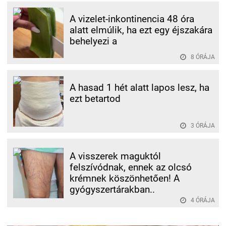
A vizelet-inkontinencia 48 óra
alatt elmúlik, ha ezt egy éjszakára
behelyezi a
8 ÓRÁJA
A hasad 1 hét alatt lapos lesz, ha
ezt betartod
3 ÓRÁJA
A visszerek maguktól
felszívódnak, ennek az olcsó
krémnek köszönhetően! A
gyógyszertárakban..
4 ÓRÁJA