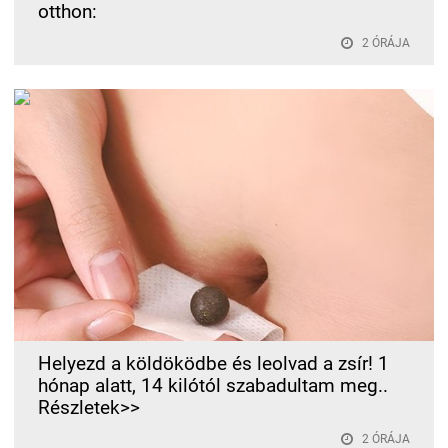
otthon:
2 ÓRÁJA
Helyezd a köldöködbe és leolvad a zsír! 1
hónap alatt, 14 kilótól szabadultam meg..
Részletek>>
2 ÓRÁJA