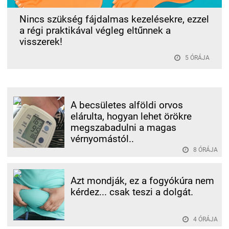
Nincs szükség fájdalmas kezelésekre, ezzel
a régi praktikával végleg eltűnnek a
visszerek!
5 ÓRÁJA
A becsületes alföldi orvos
elárulta, hogyan lehet örökre
megszabadulni a magas
vérnyomástól..
8 ÓRÁJA
Azt mondják, ez a fogyókúra nem
kérdez... csak teszi a dolgát.
4 ÓRÁJA