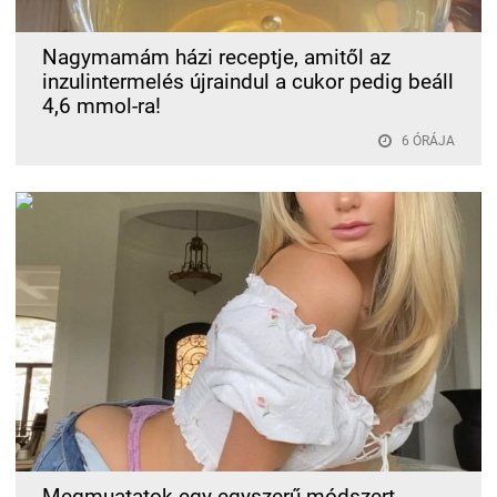
Nagymamám házi receptje, amitől az
inzulintermelés újraindul a cukor pedig beáll
4,6 mmol-ra!
6 ÓRÁJA
Megmuatatok egy egyszerű módszert,