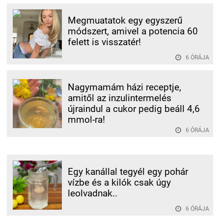
Megmuatatok egy egyszerű
módszert, amivel a potencia 60
felett is visszatér!
6 ÓRÁJA
Nagymamám házi receptje,
amitől az inzulintermelés
újraindul a cukor pedig beáll 4,6
mmol-ra!
6 ÓRÁJA
Egy kanállal tegyél egy pohár
vízbe és a kilók csak úgy
leolvadnak..
6 ÓRÁJA