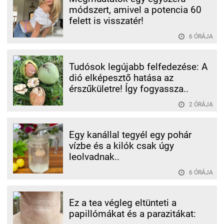
módszert, amivel a potencia 60
felett is visszatér!
6 ÓRÁJA
Tudósok legújabb felfedezése: A
dió elképesztő hatása az
érszűkületre! Így fogyassza..
2 ÓRÁJA
Egy kanállal tegyél egy pohár
vízbe és a kilók csak úgy
leolvadnak..
6 ÓRÁJA
Ez a tea végleg eltünteti a
papillómákat és a parazitákat: