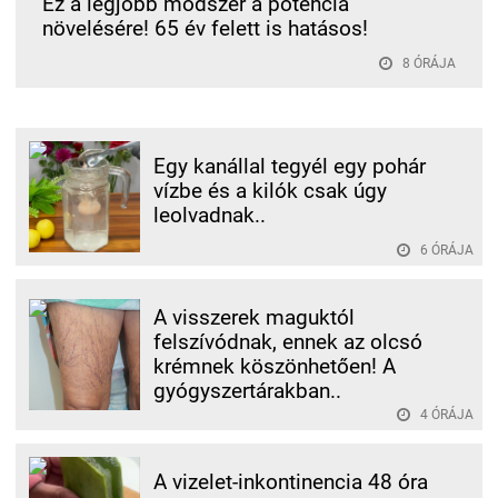
Ez a legjobb módszer a potencia
növelésére! 65 év felett is hatásos!
8 ÓRÁJA
Egy kanállal tegyél egy pohár
vízbe és a kilók csak úgy
leolvadnak..
6 ÓRÁJA
A visszerek maguktól
felszívódnak, ennek az olcsó
krémnek köszönhetően! A
gyógyszertárakban..
4 ÓRÁJA
A vizelet-inkontinencia 48 óra