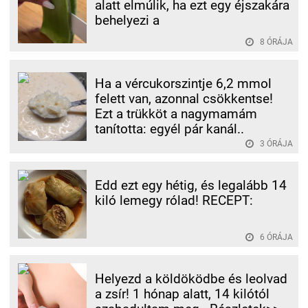
alatt elmúlik, ha ezt egy éjszakára
behelyezi a
8 ÓRÁJA
Ha a vércukorszintje 6,2 mmol
felett van, azonnal csökkentse!
Ezt a trükköt a nagymamám
tanította: egyél pár kanál..
3 ÓRÁJA
Edd ezt egy hétig, és legalább 14
kiló lemegy rólad! RECEPT:
6 ÓRÁJA
Helyezd a köldöködbe és leolvad
a zsír! 1 hónap alatt, 14 kilótól