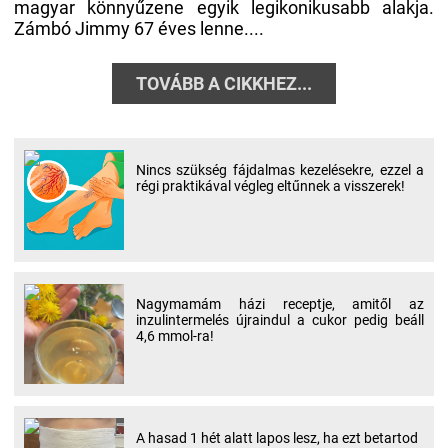
magyar könnyűzene egyik legikonikusabb alakja.
Zámbó Jimmy 67 éves lenne....
TOVÁBB A CIKKHEZ...
Nincs szükség fájdalmas kezelésekre, ezzel a
régi praktikával végleg eltűnnek a visszerek!
Nagymamám házi receptje, amitől az
inzulintermelés újraindul a cukor pedig beáll
4,6 mmol-ra!
A hasad 1 hét alatt lapos lesz, ha ezt betartod