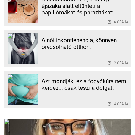
éjszaka alatt eltünteti a
papillómákat és parazitákat:
6 ÓRÁJA
A női inkontienencia, könnyen
orvosolható otthon:
2 ÓRÁJA
Azt mondják, ez a fogyókúra nem
kérdez... csak teszi a dolgát.
4 ÓRÁJA