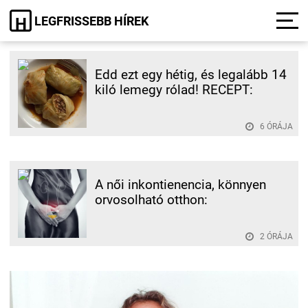
LEGFRISSEBB HÍREK
H
Edd ezt egy hétig, és legalább 14
kiló lemegy rólad! RECEPT:
6 ÓRÁJA
A női inkontienencia, könnyen
orvosolható otthon:
2 ÓRÁJA