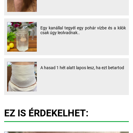
Egy kanállal tegyél egy pohár vízbe és a kilók
csak úgy leolvadnak..
A hasad 1 hét alatt lapos lesz, ha ezt betartod
EZ IS ÉRDEKELHET: