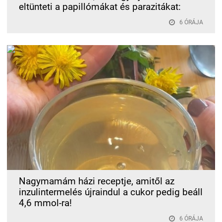
eltünteti a papillómákat és parazitákat:
6 ÓRÁJA
Nagymamám házi receptje, amitől az
inzulintermelés újraindul a cukor pedig beáll
4,6 mmol-ra!
6 ÓRÁJA