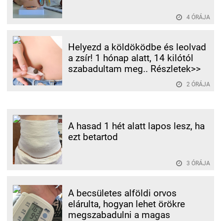
4 ÓRÁJA
Helyezd a köldöködbe és leolvad
a zsír! 1 hónap alatt, 14 kilótól
szabadultam meg.. Részletek>>
2 ÓRÁJA
A hasad 1 hét alatt lapos lesz, ha
ezt betartod
3 ÓRÁJA
A becsületes alföldi orvos
elárulta, hogyan lehet örökre
megszabadulni a magas