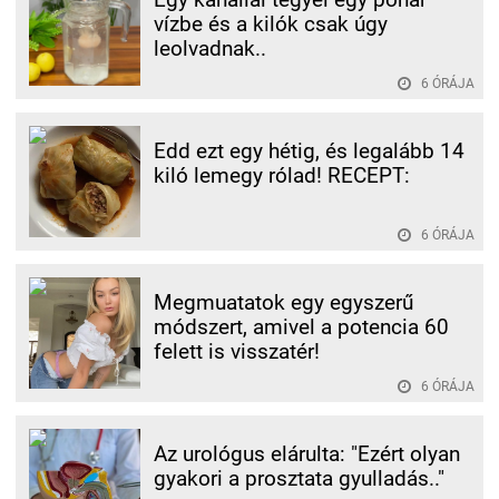
vízbe és a kilók csak úgy
leolvadnak..
6 ÓRÁJA
Edd ezt egy hétig, és legalább 14
kiló lemegy rólad! RECEPT:
6 ÓRÁJA
Megmuatatok egy egyszerű
módszert, amivel a potencia 60
felett is visszatér!
6 ÓRÁJA
Az urológus elárulta: "Ezért olyan
gyakori a prosztata gyulladás.."