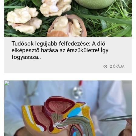
Tudósok legújabb felfedezése: A dió
elképesztő hatása az érszűkületre! Így
fogyassza..
2 ÓRÁJA