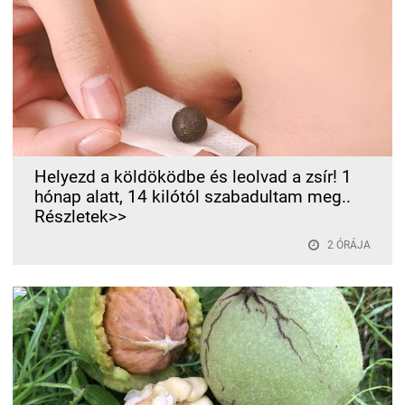
Helyezd a köldöködbe és leolvad a zsír! 1
hónap alatt, 14 kilótól szabadultam meg..
Részletek>>
2 ÓRÁJA