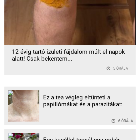
12 évig tartó izületi fájdalom múlt el napok
alatt! Csak bekentem...
5 ÓRÁJA
Ez a tea végleg eltünteti a
papillómákat és a parazitákat:
6 ÓRÁJA
Egy kanállal tegyél egy pohár