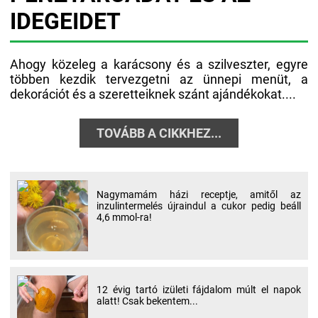
IDEGEIDET
Ahogy közeleg a karácsony és a szilveszter, egyre
többen kezdik tervezgetni az ünnepi menüt, a
dekorációt és a szeretteiknek szánt ajándékokat....
TOVÁBB A CIKKHEZ...
Nagymamám házi receptje, amitől az
inzulintermelés újraindul a cukor pedig beáll
4,6 mmol-ra!
12 évig tartó izületi fájdalom múlt el napok
alatt! Csak bekentem...