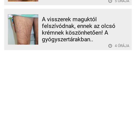
5 ÓRÁJA
A visszerek maguktól
felszívódnak, ennek az olcsó
krémnek köszönhetően! A
gyógyszertárakban..
4 ÓRÁJA