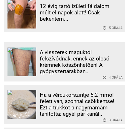
12 évig tartó izületi fájdalom
múlt el napok alatt! Csak
bekentem...
5 ÓRÁJA
A visszerek maguktól
felszívódnak, ennek az olcsó
krémnek köszönhetően! A
gyógyszertárakban..
4 ÓRÁJA
Ha a vércukorszintje 6,2 mmol
felett van, azonnal csökkentse!
Ezt a trükköt a nagymamám
tanította: egyél pár kanál..
3 ÓRÁJA