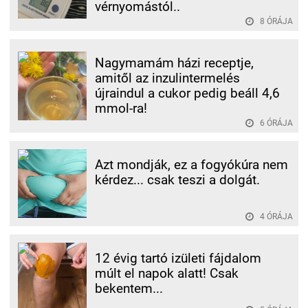
vérnyomástól..
8 ÓRÁJA
Nagymamám házi receptje,
amitől az inzulintermelés
újraindul a cukor pedig beáll 4,6
mmol-ra!
6 ÓRÁJA
Azt mondják, ez a fogyókúra nem
kérdez... csak teszi a dolgát.
4 ÓRÁJA
12 évig tartó izületi fájdalom
múlt el napok alatt! Csak
bekentem...