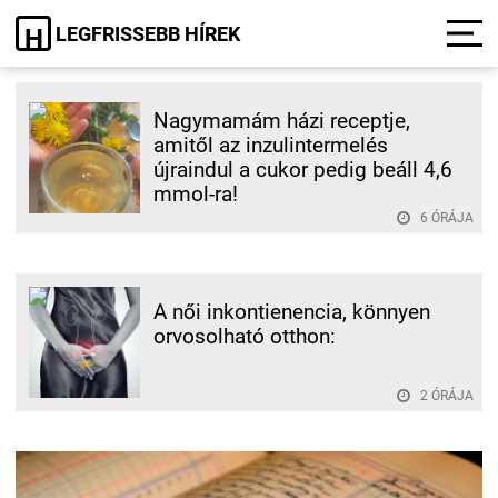
LEGFRISSEBB HÍREK
H
Nagymamám házi receptje,
amitől az inzulintermelés
újraindul a cukor pedig beáll 4,6
mmol-ra!
6 ÓRÁJA
A női inkontienencia, könnyen
orvosolható otthon:
2 ÓRÁJA