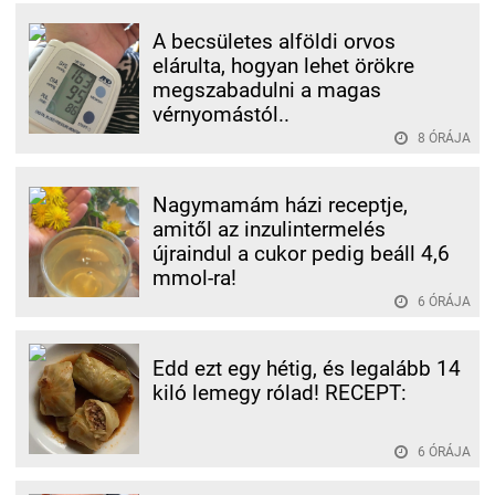
A becsületes alföldi orvos
elárulta, hogyan lehet örökre
megszabadulni a magas
vérnyomástól..
8 ÓRÁJA
Nagymamám házi receptje,
amitől az inzulintermelés
újraindul a cukor pedig beáll 4,6
mmol-ra!
6 ÓRÁJA
Edd ezt egy hétig, és legalább 14
kiló lemegy rólad! RECEPT:
6 ÓRÁJA