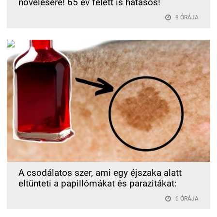
növelésére! 65 év felett is hatásos!
8 ÓRÁJA
A csodálatos szer, ami egy éjszaka alatt
eltünteti a papillómákat és parazitákat:
6 ÓRÁJA