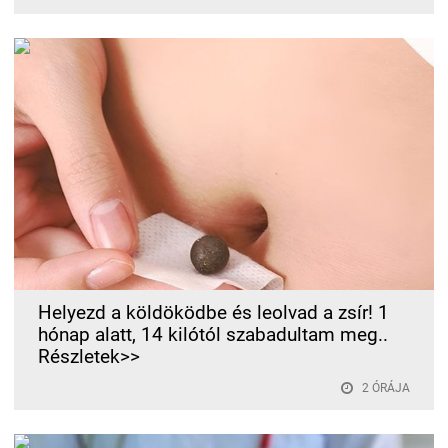
Helyezd a köldöködbe és leolvad a zsír! 1
hónap alatt, 14 kilótól szabadultam meg..
Részletek>>
2 ÓRÁJA