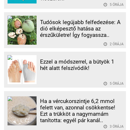
5 ÓRÁJA
Tudósok legújabb felfedezése: A
dió elképesztő hatása az
érszűkületre! Így fogyassza..
2 ÓRÁJA
Ezzel a módszerrel, a bütyök 1
hét alatt felszívódik!
5 ÓRÁJA
Ha a vércukorszintje 6,2 mmol
felett van, azonnal csökkentse!
Ezt a trükköt a nagymamám
tanította: egyél pár kanál..
3 ÓRÁJA