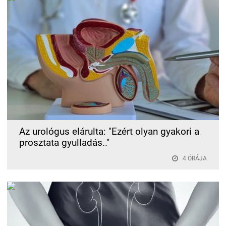
Az urológus elárulta: "Ezért olyan gyakori a
prosztata gyulladás.."
4 ÓRÁJA