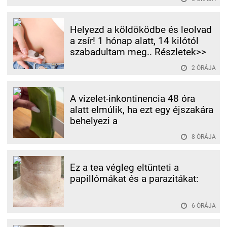
Helyezd a köldöködbe és leolvad
a zsír! 1 hónap alatt, 14 kilótól
szabadultam meg.. Részletek>>
2 ÓRÁJA
A vizelet-inkontinencia 48 óra
alatt elmúlik, ha ezt egy éjszakára
behelyezi a
8 ÓRÁJA
Ez a tea végleg eltünteti a
papillómákat és a parazitákat:
6 ÓRÁJA