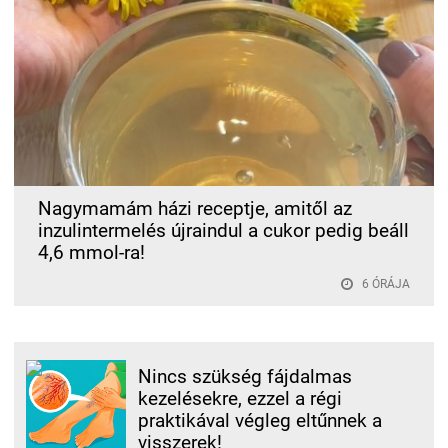
Nagymamám házi receptje, amitől az
inzulintermelés újraindul a cukor pedig beáll
4,6 mmol-ra!
6 ÓRÁJA
Nincs szükség fájdalmas
kezelésekre, ezzel a régi
praktikával végleg eltűnnek a
visszerek!