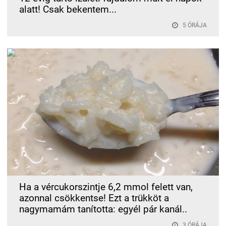
alatt! Csak bekentem...
5 ÓRÁJA
Ha a vércukorszintje 6,2 mmol felett van,
azonnal csökkentse! Ezt a trükköt a
nagymamám tanította: egyél pár kanál..
3 ÓRÁJA