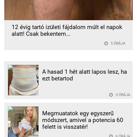
12 évig tartó izületi fájdalom múlt el napok
alatt! Csak bekentem...
5 ÓRÁJA
A hasad 1 hét alatt lapos lesz, ha
ezt betartod
3 ÓRÁJA
Megmuatatok egy egyszerű
módszert, amivel a potencia 60
felett is visszatér!
6 ÓRÁJA