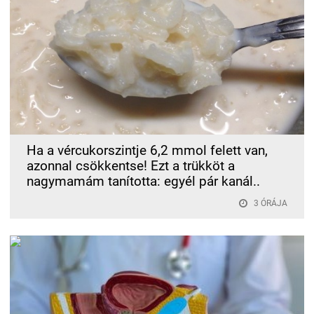
Ha a vércukorszintje 6,2 mmol felett van,
azonnal csökkentse! Ezt a trükköt a
nagymamám tanította: egyél pár kanál..
3 ÓRÁJA