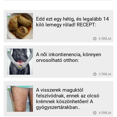
Edd ezt egy hétig, és legalább 14
kiló lemegy rólad! RECEPT:
6 ÓRÁJA
A női inkontienencia, könnyen
orvosolható otthon:
2 ÓRÁJA
A visszerek maguktól
felszívódnak, ennek az olcsó
krémnek köszönhetően! A
gyógyszertárakban..
4 ÓRÁJA