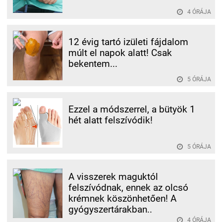
4 ÓRÁJA
12 évig tartó izületi fájdalom
múlt el napok alatt! Csak
bekentem...
5 ÓRÁJA
Ezzel a módszerrel, a bütyök 1
hét alatt felszívódik!
5 ÓRÁJA
A visszerek maguktól
felszívódnak, ennek az olcsó
krémnek köszönhetően! A
gyógyszertárakban..
4 ÓRÁJA