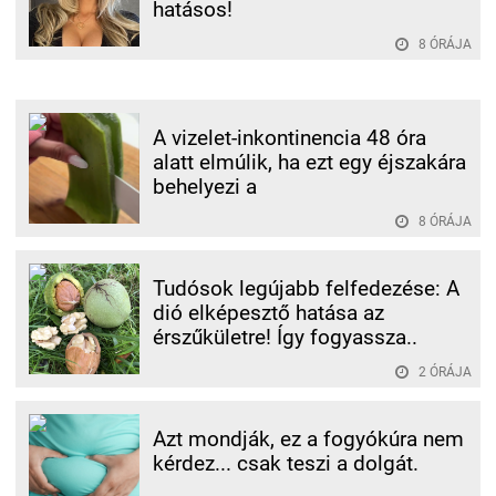
hatásos!
8 ÓRÁJA
A vizelet-inkontinencia 48 óra
alatt elmúlik, ha ezt egy éjszakára
behelyezi a
8 ÓRÁJA
Tudósok legújabb felfedezése: A
dió elképesztő hatása az
érszűkületre! Így fogyassza..
2 ÓRÁJA
Azt mondják, ez a fogyókúra nem
kérdez... csak teszi a dolgát.