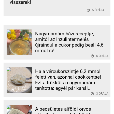
visszerek!
5 ÓRÁJA
Nagymamám házi receptje,
amitől az inzulintermelés
újraindul a cukor pedig beáll 4,6
mmol-ra!
6 ÓRÁJA
Ha a vércukorszintje 6,2 mmol
felett van, azonnal csökkentse!
Ezt a trükköt a nagymamám
tanította: egyél pár kanál..
3 ÓRÁJA
A becsületes alföldi orvos