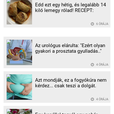
Edd ezt egy hétig, és legalább 14
kiló lemegy rólad! RECEPT:
6 ÓRÁJA
Az urológus elárulta: "Ezért olyan
gyakori a prosztata gyulladás.."
4 ÓRÁJA
Azt mondják, ez a fogyókúra nem
kérdez... csak teszi a dolgát.
4 ÓRÁJA