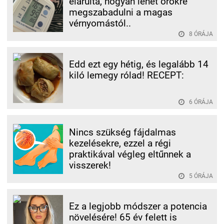
elárulta, hogyan lehet örökre
megszabadulni a magas
vérnyomástól..
8 ÓRÁJA
Edd ezt egy hétig, és legalább 14
kiló lemegy rólad! RECEPT:
6 ÓRÁJA
Nincs szükség fájdalmas
kezelésekre, ezzel a régi
praktikával végleg eltűnnek a
visszerek!
5 ÓRÁJA
Ez a legjobb módszer a potencia
növelésére! 65 év felett is