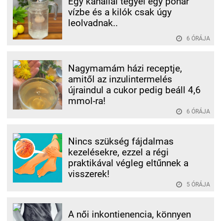
Egy kanállal tegyél egy pohár
vízbe és a kilók csak úgy
leolvadnak..
6 ÓRÁJA
Nagymamám házi receptje,
amitől az inzulintermelés
újraindul a cukor pedig beáll 4,6
mmol-ra!
6 ÓRÁJA
Nincs szükség fájdalmas
kezelésekre, ezzel a régi
praktikával végleg eltűnnek a
visszerek!
5 ÓRÁJA
A női inkontienencia, könnyen