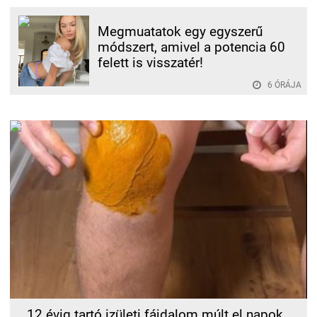
Megmuatatok egy egyszerű
módszert, amivel a potencia 60
felett is visszatér!
6 ÓRÁJA
12 évig tartó izületi fájdalom múlt el napok