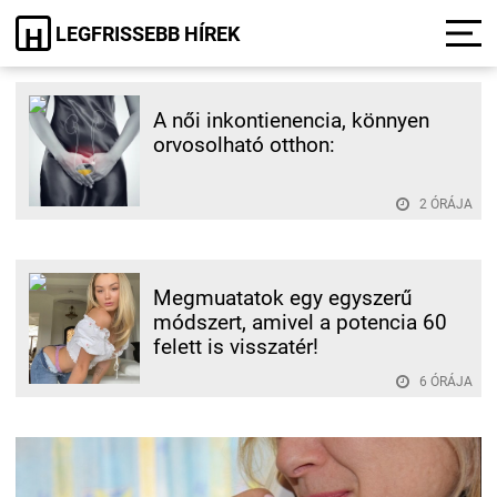
LEGFRISSEBB HÍREK
H
A női inkontienencia, könnyen
orvosolható otthon:
2 ÓRÁJA
Megmuatatok egy egyszerű
módszert, amivel a potencia 60
felett is visszatér!
6 ÓRÁJA