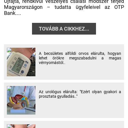
Újfajta, rendkívül veszélyes csalási módszer terjed
Magyarországon – tudatta ügyfeleivel az OTP
Bank....
TOVÁBB A CIKKHEZ...
A becsületes alföldi orvos elárulta, hogyan
lehet örökre megszabadulni a magas
vérnyomástól..
Az urológus elárulta: "Ezért olyan gyakori a
prosztata gyulladás.."