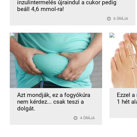
inzulintermelés újraindul a cukor pedig
beáll 4,6 mmol-ra!
6 ÓRÁJA
Azt mondják, ez a fogyókúra
Ezzel a
nem kérdez... csak teszi a
1 hét al
dolgát.
4 ÓRÁJA