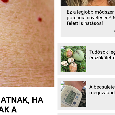
Ez a legjobb módszer
potencia növelésére! 
felett is hatásos!
Tudósok leg
érszűkületre
A becsületes
megszabadu
HATNAK, HA
AK A