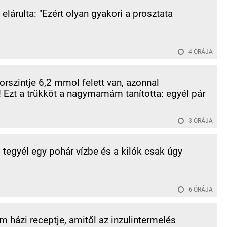
elárulta: "Ezért olyan gyakori a prosztata
4 ÓRÁJA
orszintje 6,2 mmol felett van, azonnal
 Ezt a trükköt a nagymamám tanította: egyél pár
3 ÓRÁJA
l tegyél egy pohár vízbe és a kilók csak úgy
.
6 ÓRÁJA
ázi receptje, amitől az inzulintermelés