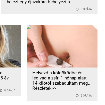
ha ezt egy éjszakára behelyezi a
8 ÓRÁJA
 a
Helyezd a köldöködbe és
65 év
leolvad a zsír! 1 hónap alatt,
14 kilótól szabadultam meg..
Részletek>>
8 ÓRÁJA
2 ÓRÁJA