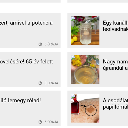
rt, amivel a potencia
Egy kanáll
leolvadnak
6 ÓRÁJA
velésére! 65 év felett
Nagymamám
újraindul 
8 ÓRÁJA
kiló lemegy rólad!
A csodálat
papillómák
6 ÓRÁJA