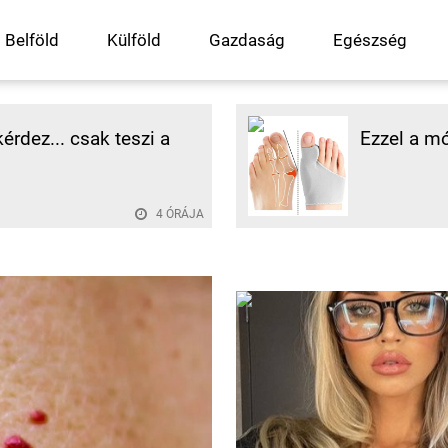
Belföld
Külföld
Gazdaság
Egészség
rdez... csak teszi a
Ezzel a mó
4 ÓRÁJA