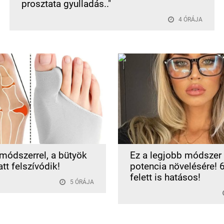
prosztata gyulladás.."
4 ÓRÁJA
 módszerrel, a bütyök
Ez a legjobb módszer
att felszívódik!
potencia növelésére! 
felett is hatásos!
5 ÓRÁJA