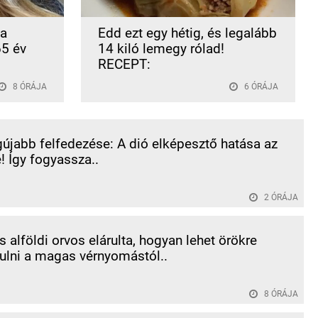
 a
Edd ezt egy hétig, és legalább
65 év
14 kiló lemegy rólad!
RECEPT:
8 ÓRÁJA
6 ÓRÁJA
újabb felfedezése: A dió elképesztő hatása az
! Így fogyassza..
2 ÓRÁJA
 alföldi orvos elárulta, hogyan lehet örökre
lni a magas vérnyomástól..
8 ÓRÁJA