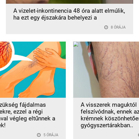
A vizelet-inkontinencia 48 óra alatt elmúlik,
ha ezt egy éjszakára behelyezi a
8 ÓRÁJA
zükség fájdalmas
A visszerek maguktól
kre, ezzel a régi
felszívódnak, ennek a
ával végleg eltűnnek a
krémnek köszönhetőe
ek!
gyógyszertárakban..
5 ÓRÁJA