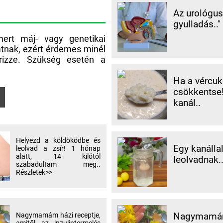
Az urológus 
gyulladás.."
ert máj- vagy genetikai
atnak, ezért érdemes minél
őrizze. Szükség esetén a
Ha a vércuk
csökkentse!
kanál..
Helyezd a köldöködbe és
Egy kanálla
leolvad a zsír! 1 hónap
alatt, 14 kilótól
leolvadnak.
szabadultam meg..
Részletek>>
Nagymamám h
Nagymamám házi receptje,