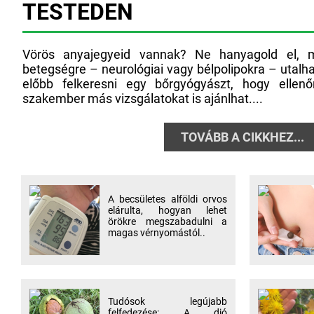
TESTEDEN
Vörös anyajegyeid vannak? Ne hanyagold el, m
betegségre – neurológiai vagy bélpolipokra – utalh
előbb felkeresni egy bőrgyógyászt, hogy ellen
szakember más vizsgálatokat is ajánlhat....
TOVÁBB A CIKKHEZ...
A becsületes alföldi orvos
elárulta, hogyan lehet
örökre megszabadulni a
magas vérnyomástól..
Tudósok legújabb
felfedezése: A dió