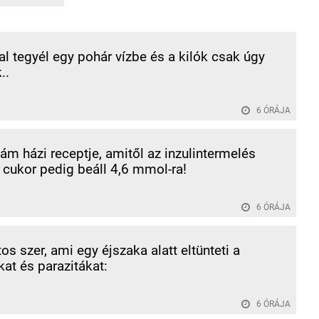
al tegyél egy pohár vízbe és a kilók csak úgy
..
6 ÓRÁJA
 házi receptje, amitől az inzulintermelés
a cukor pedig beáll 4,6 mmol-ra!
6 ÓRÁJA
os szer, ami egy éjszaka alatt eltünteti a
at és parazitákat:
6 ÓRÁJA