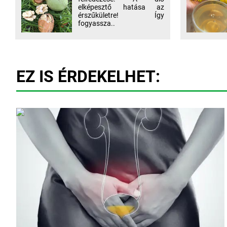
elképesztő hatása az
érszűkületre! Így
fogyassza..
EZ IS ÉRDEKELHET: