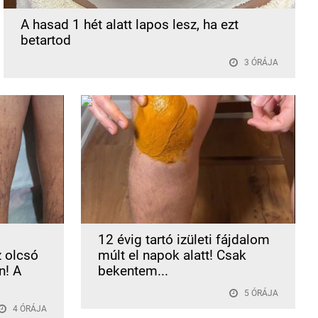
A hasad 1 hét alatt lapos lesz, ha ezt
betartod
3 ÓRÁJA
12 évig tartó izületi fájdalom
z olcsó
múlt el napok alatt! Csak
n! A
bekentem...
5 ÓRÁJA
4 ÓRÁJA