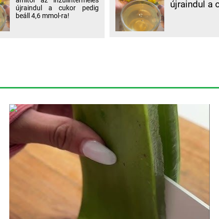
amitől az inzulintermelés
újraindul a 
újraindul a cukor pedig
beáll 4,6 mmol-ra!