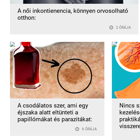
A női inkontienencia, könnyen orvosolható
otthon:
2 ÓRÁJA
A csodálatos szer, ami egy
Nincs s
éjszaka alatt eltünteti a
kezelése
papillómákat és parazitákat:
praktik
visszer
6 ÓRÁJA