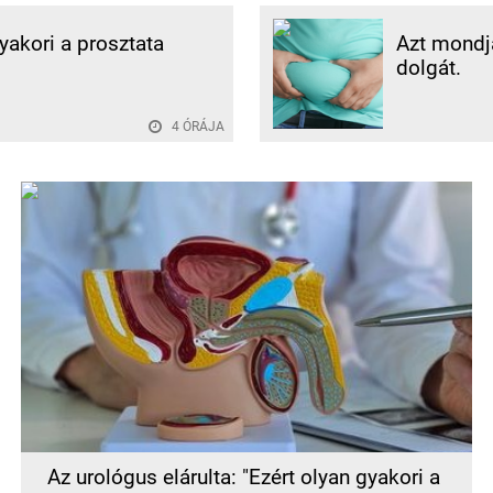
gyakori a prosztata
Azt mondjá
dolgát.
4 ÓRÁJA
Az urológus elárulta: "Ezért olyan gyakori a