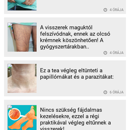
4 ÓRÁJA
A visszerek maguktól
felszívódnak, ennek az olcsó
krémnek köszönhetően! A
gyógyszertárakban..
4 ÓRÁJA
Ez a tea végleg eltünteti a
papillómákat és a parazitákat:
6 ÓRÁJA
Nincs szükség fájdalmas
kezelésekre, ezzel a régi
praktikával végleg eltűnnek a
visszerek!