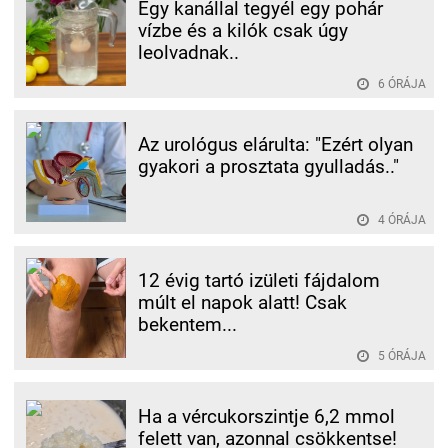
Egy kanállal tegyél egy pohár
vízbe és a kilók csak úgy
leolvadnak..
6 ÓRÁJA
Az urológus elárulta: "Ezért olyan
gyakori a prosztata gyulladás.."
4 ÓRÁJA
12 évig tartó izületi fájdalom
múlt el napok alatt! Csak
bekentem...
5 ÓRÁJA
Ha a vércukorszintje 6,2 mmol
felett van, azonnal csökkentse!