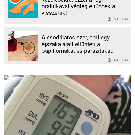
praktikával végleg eltűnnek a
visszerek!
5 ÓRÁJA
A csodálatos szer, ami egy
éjszaka alatt eltünteti a
papillómákat és parazitákat:
6 ÓRÁJA