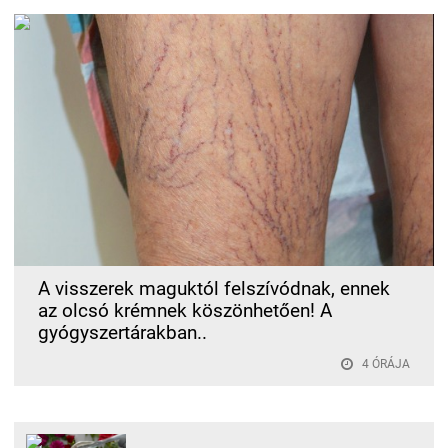
A visszerek maguktól felszívódnak, ennek
az olcsó krémnek köszönhetően! A
gyógyszertárakban..
4 ÓRÁJA