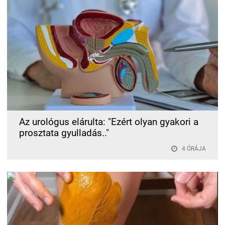
Az urológus elárulta: "Ezért olyan gyakori a
prosztata gyulladás.."
4 ÓRÁJA