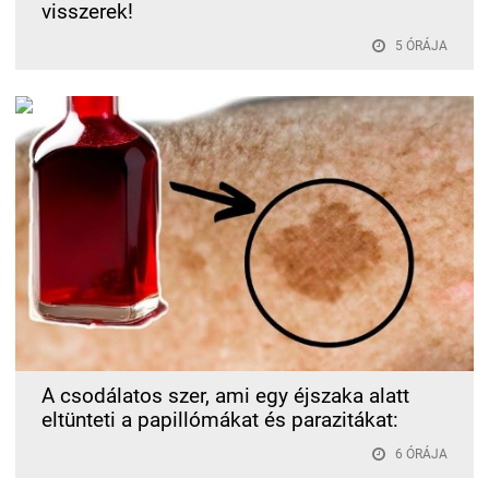
visszerek!
5 ÓRÁJA
A csodálatos szer, ami egy éjszaka alatt
eltünteti a papillómákat és parazitákat:
6 ÓRÁJA