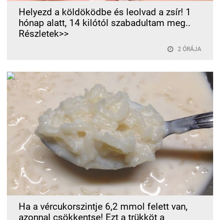
Helyezd a köldöködbe és leolvad a zsír! 1
hónap alatt, 14 kilótól szabadultam meg..
Részletek>>
2 ÓRÁJA
Ha a vércukorszintje 6,2 mmol felett van,
azonnal csökkentse! Ezt a trükköt a