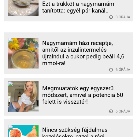
Ezt a trükköt a nagymamám
tanította: egyél pár kanál..
3 ÓRÁJA
Nagymamám házi receptje,
amitől az inzulintermelés
újraindul a cukor pedig beáll 4,6
mmol-ra!
6 ÓRÁJA
Megmuatatok egy egyszerű
módszert, amivel a potencia 60
felett is visszatér!
6 ÓRÁJA
Nincs szükség fájdalmas
kezelésekre, ezzel a régi