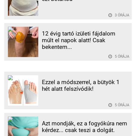
3 ÓRÁJA
12 évig tartó izületi fájdalom
múlt el napok alatt! Csak
bekentem...
5 ÓRÁJA
Ezzel a módszerrel, a bütyök 1
hét alatt felszívódik!
5 ÓRÁJA
Azt mondják, ez a fogyókúra nem
kérdez... csak teszi a dolgát.