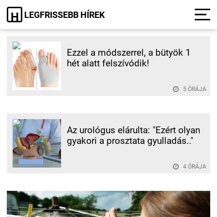
LEGFRISSEBB HÍREK
H
Ezzel a módszerrel, a bütyök 1
hét alatt felszívódik!
5 ÓRÁJA
Az urológus elárulta: "Ezért olyan
gyakori a prosztata gyulladás.."
4 ÓRÁJA