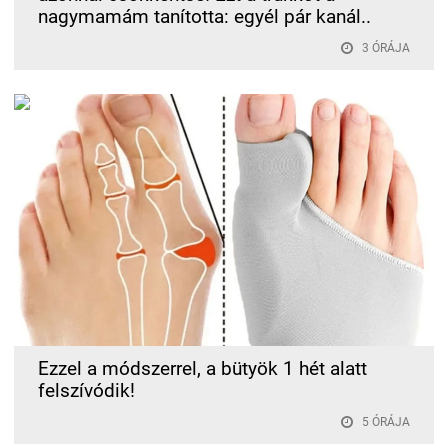
nagymamám tanította: egyél pár kanál..
3 ÓRÁJA
Ezzel a módszerrel, a bütyök 1 hét alatt
felszívódik!
5 ÓRÁJA