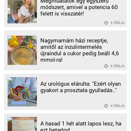
Megmuatatok egy egyszerű
módszert, amivel a potencia 60
felett is visszatér!
6 ÓRÁJA
Nagymamám házi receptje,
amitől az inzulintermelés
újraindul a cukor pedig beáll 4,6
mmol-ra!
6 ÓRÁJA
Az urológus elárulta: "Ezért olyan
gyakori a prosztata gyulladás.."
4 ÓRÁJA
A hasad 1 hét alatt lapos lesz, ha
ezt betartod