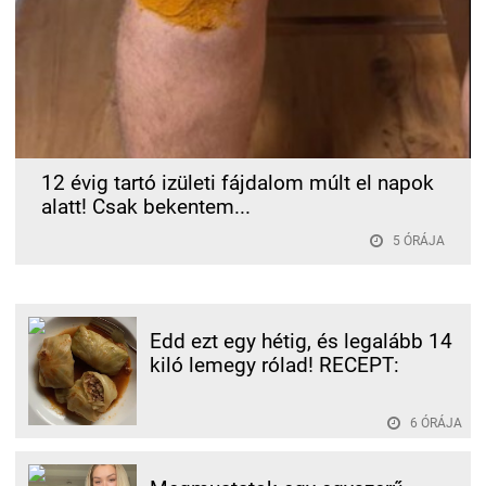
12 évig tartó izületi fájdalom múlt el napok
alatt! Csak bekentem...
5 ÓRÁJA
Edd ezt egy hétig, és legalább 14
kiló lemegy rólad! RECEPT:
6 ÓRÁJA