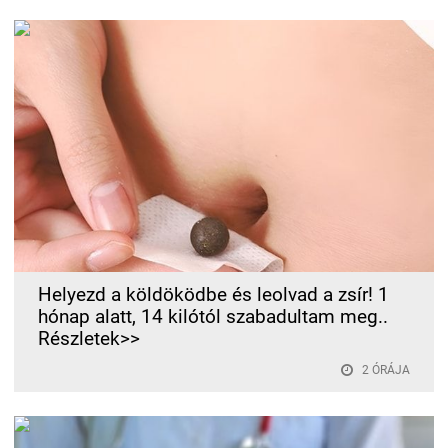
Helyezd a köldöködbe és leolvad a zsír! 1
hónap alatt, 14 kilótól szabadultam meg..
Részletek>>
2 ÓRÁJA