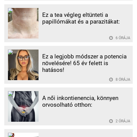
Ez a tea végleg eltünteti a
papillómákat és a parazitákat:
6 ÓRÁJA
Ez a legjobb módszer a potencia
növelésére! 65 év felett is
hatásos!
8 ÓRÁJA
A női inkontienencia, könnyen
orvosolható otthon:
2 ÓRÁJA