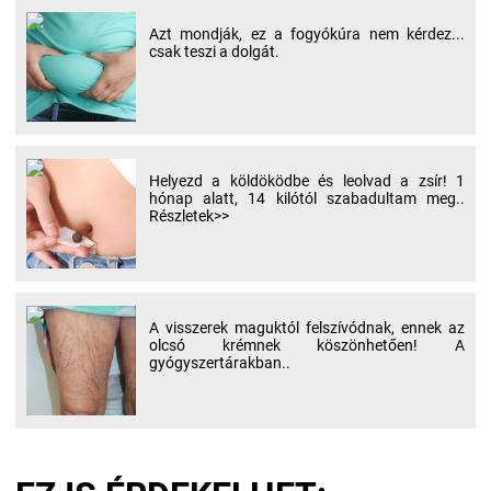
Azt mondják, ez a fogyókúra nem kérdez...
csak teszi a dolgát.
Helyezd a köldöködbe és leolvad a zsír! 1
hónap alatt, 14 kilótól szabadultam meg..
Részletek>>
A visszerek maguktól felszívódnak, ennek az
olcsó krémnek köszönhetően! A
gyógyszertárakban..