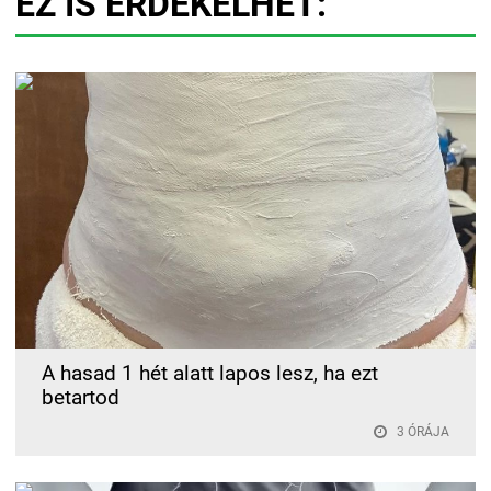
EZ IS ÉRDEKELHET:
A hasad 1 hét alatt lapos lesz, ha ezt
betartod
3 ÓRÁJA