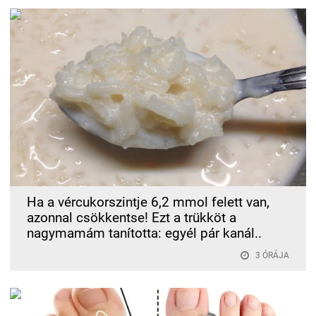
Ha a vércukorszintje 6,2 mmol felett van,
azonnal csökkentse! Ezt a trükköt a
nagymamám tanította: egyél pár kanál..
3 ÓRÁJA