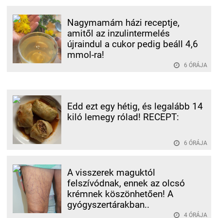
Nagymamám házi receptje,
amitől az inzulintermelés
újraindul a cukor pedig beáll 4,6
mmol-ra!
6 ÓRÁJA
Edd ezt egy hétig, és legalább 14
kiló lemegy rólad! RECEPT:
6 ÓRÁJA
A visszerek maguktól
felszívódnak, ennek az olcsó
krémnek köszönhetően! A
gyógyszertárakban..
4 ÓRÁJA