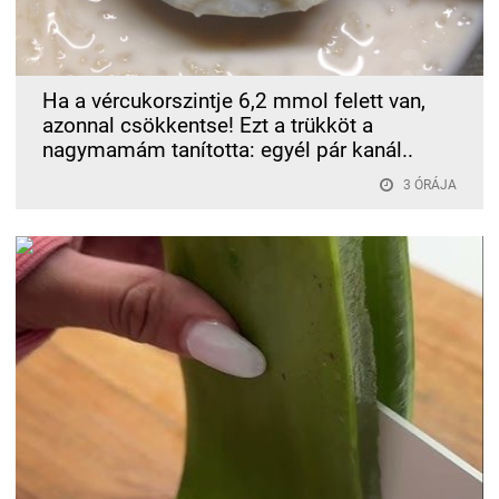
Ha a vércukorszintje 6,2 mmol felett van,
azonnal csökkentse! Ezt a trükköt a
nagymamám tanította: egyél pár kanál..
3 ÓRÁJA