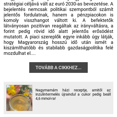
stratégiai céljává vált az euró 2030-as bevezetése. A
bejelentés nemcsak politikai szempontból számít
jelentős fordulatnak, hanem a pénzpiacokon is
komoly visszhangot váltott ki. A befektetők
látványosan pozitívan reagáltak az irányváltásra, a
forint pedig rövid idő alatt jelentős erősödést
mutatott. A piaci szereplők egyre inkább úgy látják,
hogy Magyarország hosszú idő után ismét a
kiszámíthatóbb és stabilabb gazdaságpolitika felé
mozdulhat el....
TOVÁBB A CIKKHEZ...
Nagymamám házi receptje, amitől az
inzulintermelés újraindul a cukor pedig beáll
4,6 mmol-ra!