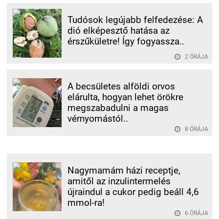
Tudósok legújabb felfedezése: A
dió elképesztő hatása az
érszűkületre! Így fogyassza..
2 ÓRÁJA
A becsületes alföldi orvos
elárulta, hogyan lehet örökre
megszabadulni a magas
vérnyomástól..
8 ÓRÁJA
Nagymamám házi receptje,
amitől az inzulintermelés
újraindul a cukor pedig beáll 4,6
mmol-ra!
6 ÓRÁJA