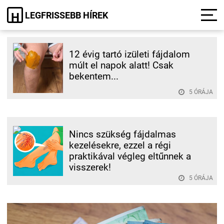
LEGFRISSEBB HÍREK
H
12 évig tartó izületi fájdalom
múlt el napok alatt! Csak
bekentem...
5 ÓRÁJA
Nincs szükség fájdalmas
kezelésekre, ezzel a régi
praktikával végleg eltűnnek a
visszerek!
5 ÓRÁJA