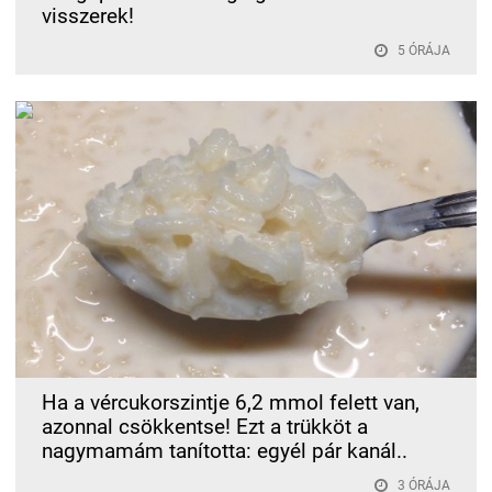
visszerek!
5 ÓRÁJA
Ha a vércukorszintje 6,2 mmol felett van,
azonnal csökkentse! Ezt a trükköt a
nagymamám tanította: egyél pár kanál..
3 ÓRÁJA