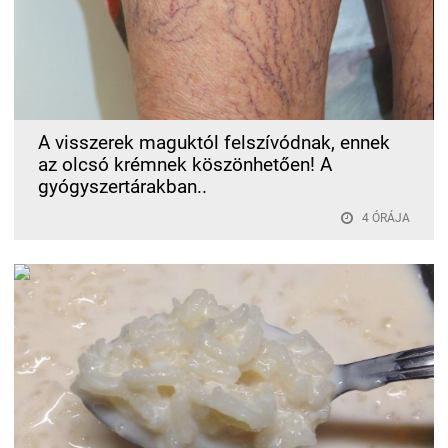
A visszerek maguktól felszívódnak, ennek
az olcsó krémnek köszönhetően! A
gyógyszertárakban..
4 ÓRÁJA