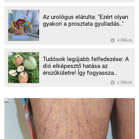
Az urológus elárulta: "Ezért olyan
gyakori a prosztata gyulladás.."
4 ÓRÁJA
Tudósok legújabb felfedezése: A
dió elképesztő hatása az
érszűkületre! Így fogyassza..
2 ÓRÁJA