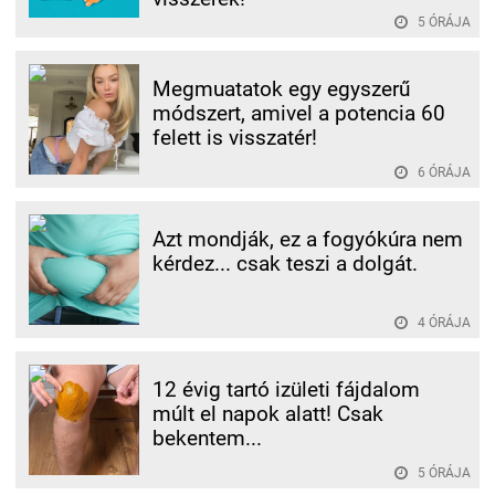
5 ÓRÁJA
Megmuatatok egy egyszerű
módszert, amivel a potencia 60
felett is visszatér!
6 ÓRÁJA
Azt mondják, ez a fogyókúra nem
kérdez... csak teszi a dolgát.
4 ÓRÁJA
12 évig tartó izületi fájdalom
múlt el napok alatt! Csak
bekentem...
5 ÓRÁJA