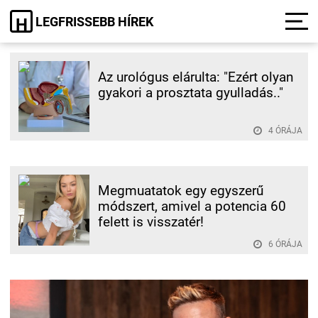
LEGFRISSEBB HÍREK
H
Az urológus elárulta: "Ezért olyan
gyakori a prosztata gyulladás.."
4 ÓRÁJA
Megmuatatok egy egyszerű
módszert, amivel a potencia 60
felett is visszatér!
6 ÓRÁJA