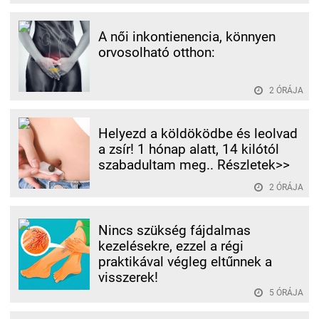
A női inkontienencia, könnyen
orvosolható otthon:
2 ÓRÁJA
Helyezd a köldöködbe és leolvad
a zsír! 1 hónap alatt, 14 kilótól
szabadultam meg.. Részletek>>
2 ÓRÁJA
Nincs szükség fájdalmas
kezelésekre, ezzel a régi
praktikával végleg eltűnnek a
visszerek!
5 ÓRÁJA