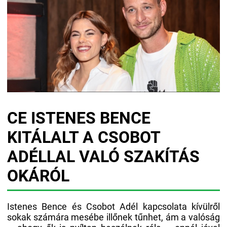
CE ISTENES BENCE
KITÁLALT A CSOBOT
ADÉLLAL VALÓ SZAKÍTÁS
OKÁRÓL
Istenes Bence és Csobot Adél kapcsolata kívülről
sokak számára mesébe illőnek tűnhet, ám a valóság