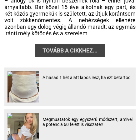
– ahogy ők is nyíltan beszélnek róla – ennél jóval
árnyaltabb. Bár közel 15 éve alkotnak egy párt, és
két közös gyermekük is született, az útjuk korántsem
volt zökkenőmentes. A nehézségek ellenére
azonban egy dolog végig állandó maradt: az egymás
iránti mély kötődés és a szerelem....
TOVÁBB A CIKKHEZ...
A hasad 1 hét alatt lapos lesz, ha ezt betartod
Megmuatatok egy egyszerű módszert, amivel
a potencia 60 felett is visszatér!