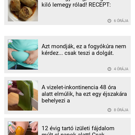
kiló lemegy rólad! RECEPT:
6 ÓRÁJA
Azt mondják, ez a fogyókúra nem
kérdez... csak teszi a dolgát.
4 ÓRÁJA
A vizelet-inkontinencia 48 óra
alatt elmúlik, ha ezt egy éjszakára
behelyezi a
8 ÓRÁJA
12 évig tartó izületi fájdalom
múlt el napok alatt! Csak