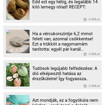
Edd ezt egy hétig, és legalább 14
kiló lemegy rólad! RECEPT:
6 ÓRÁJA
Ha a vércukorszintje 6,2 mmol
felett van, azonnal csökkentse!
Ezt a trükköt a nagymamám
tanította: egyél pár kanál..
3 ÓRÁJA
Tudósok legújabb felfedezése: A
dió elképesztő hatása az
érszűkületre! Így fogyassza..
2 ÓRÁJA
Azt mondják, ez a fogyókúra nem