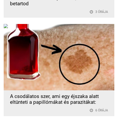
betartod
3 ÓRÁJA
A csodálatos szer, ami egy éjszaka alatt
eltünteti a papillómákat és parazitákat:
6 ÓRÁJA