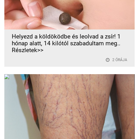
Helyezd a köldöködbe és leolvad a zsír! 1
hónap alatt, 14 kilótól szabadultam meg..
Részletek>>
2 ÓRÁJA