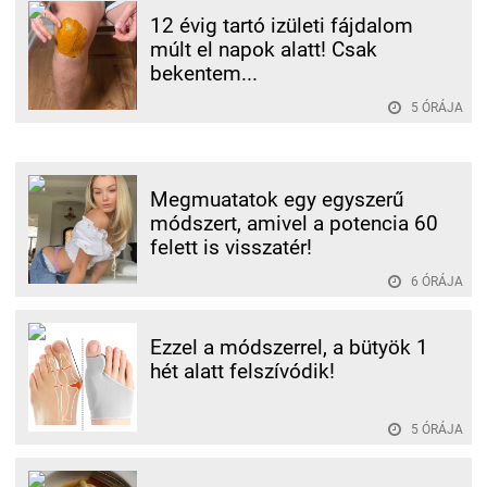
12 évig tartó izületi fájdalom
múlt el napok alatt! Csak
bekentem...
5 ÓRÁJA
Megmuatatok egy egyszerű
módszert, amivel a potencia 60
felett is visszatér!
6 ÓRÁJA
Ezzel a módszerrel, a bütyök 1
hét alatt felszívódik!
5 ÓRÁJA