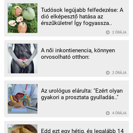
Tudósok legújabb felfedezése: A
dió elképesztő hatása az
érszűkületre! Így fogyassza..
2 ÓRÁJA
A női inkontienencia, könnyen
orvosolható otthon:
2 ÓRÁJA
Az urológus elárulta: "Ezért olyan
gyakori a prosztata gyulladás.."
4 ÓRÁJA
Edd ezt egy hétig, és legalább 14