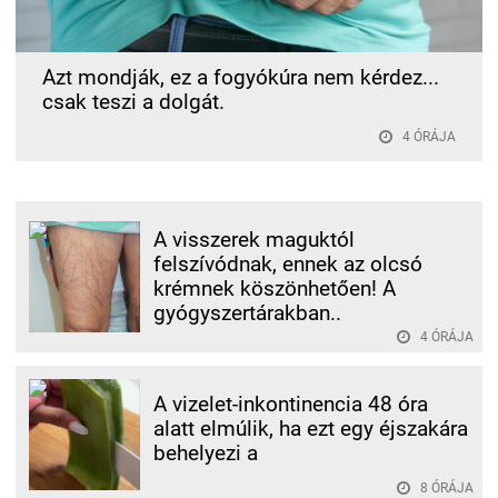
Azt mondják, ez a fogyókúra nem kérdez...
csak teszi a dolgát.
4 ÓRÁJA
A visszerek maguktól
felszívódnak, ennek az olcsó
krémnek köszönhetően! A
gyógyszertárakban..
4 ÓRÁJA
A vizelet-inkontinencia 48 óra
alatt elmúlik, ha ezt egy éjszakára
behelyezi a
8 ÓRÁJA