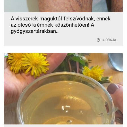
A visszerek maguktól felszívódnak, ennek
az olcsó krémnek köszönhetően! A
gyógyszertárakban..
4 ÓRÁJA