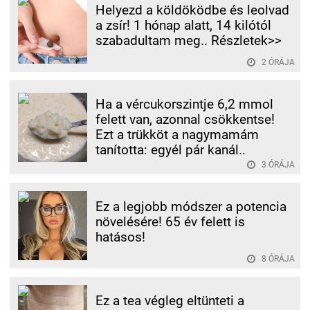
Helyezd a köldöködbe és leolvad
a zsír! 1 hónap alatt, 14 kilótól
szabadultam meg.. Részletek>>
2 ÓRÁJA
Ha a vércukorszintje 6,2 mmol
felett van, azonnal csökkentse!
Ezt a trükköt a nagymamám
tanította: egyél pár kanál..
3 ÓRÁJA
Ez a legjobb módszer a potencia
növelésére! 65 év felett is
hatásos!
8 ÓRÁJA
Ez a tea végleg eltünteti a