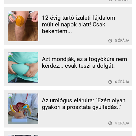
12 évig tartó izületi fájdalom
múlt el napok alatt! Csak
bekentem...
5 ÓRÁJA
Azt mondják, ez a fogyókúra nem
kérdez... csak teszi a dolgát.
4 ÓRÁJA
Az urológus elárulta: "Ezért olyan
gyakori a prosztata gyulladás.."
4 ÓRÁJA