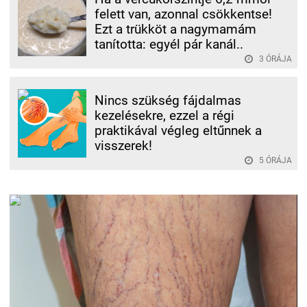
felett van, azonnal csökkentse!
Ezt a trükköt a nagymamám
tanította: egyél pár kanál..
3 ÓRÁJA
Nincs szükség fájdalmas
kezelésekre, ezzel a régi
praktikával végleg eltűnnek a
visszerek!
5 ÓRÁJA