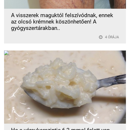
A visszerek maguktól felszívódnak, ennek
az olcsó krémnek köszönhetően! A
gyógyszertárakban..
4 ÓRÁJA