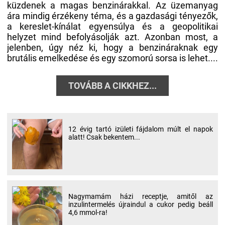
küzdenek a magas benzinárakkal. Az üzemanyag
ára mindig érzékeny téma, és a gazdasági tényezők,
a kereslet-kínálat egyensúlya és a geopolitikai
helyzet mind befolyásolják azt. Azonban most, a
jelenben, úgy néz ki, hogy a benzináraknak egy
brutális emelkedése és egy szomorú sorsa is lehet....
TOVÁBB A CIKKHEZ...
12 évig tartó izületi fájdalom múlt el napok
alatt! Csak bekentem...
Nagymamám házi receptje, amitől az
inzulintermelés újraindul a cukor pedig beáll
4,6 mmol-ra!