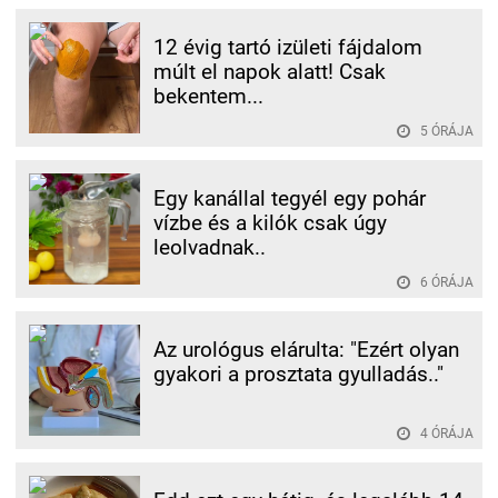
12 évig tartó izületi fájdalom
múlt el napok alatt! Csak
bekentem...
5 ÓRÁJA
Egy kanállal tegyél egy pohár
vízbe és a kilók csak úgy
leolvadnak..
6 ÓRÁJA
Az urológus elárulta: "Ezért olyan
gyakori a prosztata gyulladás.."
4 ÓRÁJA