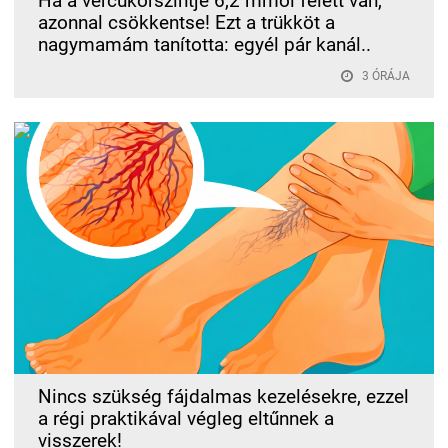
Ha a vércukorszintje 6,2 mmol felett van,
azonnal csökkentse! Ezt a trükköt a
nagymamám tanította: egyél pár kanál..
3 ÓRÁJA
Nincs szükség fájdalmas kezelésekre, ezzel
a régi praktikával végleg eltűnnek a
visszerek!