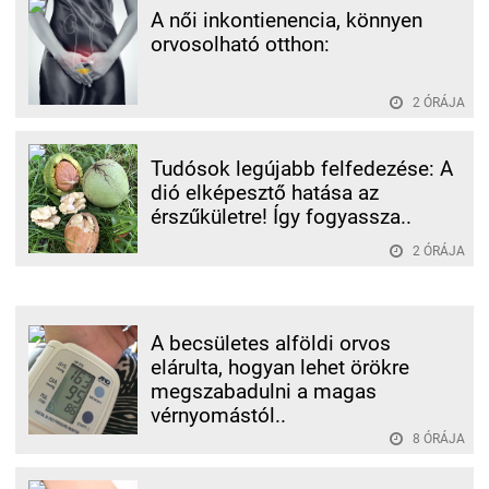
A női inkontienencia, könnyen
orvosolható otthon:
2 ÓRÁJA
Tudósok legújabb felfedezése: A
dió elképesztő hatása az
érszűkületre! Így fogyassza..
2 ÓRÁJA
A becsületes alföldi orvos
elárulta, hogyan lehet örökre
megszabadulni a magas
vérnyomástól..
8 ÓRÁJA