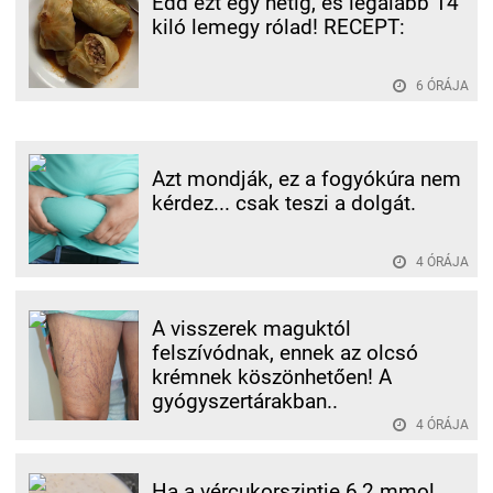
Edd ezt egy hétig, és legalább 14
kiló lemegy rólad! RECEPT:
6 ÓRÁJA
Azt mondják, ez a fogyókúra nem
kérdez... csak teszi a dolgát.
4 ÓRÁJA
A visszerek maguktól
felszívódnak, ennek az olcsó
krémnek köszönhetően! A
gyógyszertárakban..
4 ÓRÁJA
Ha a vércukorszintje 6,2 mmol