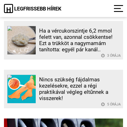
LEGFRISSEBB HÍREK
H
Ha a vércukorszintje 6,2 mmol
felett van, azonnal csökkentse!
Ezt a trükköt a nagymamám
tanította: egyél pár kanál..
3 ÓRÁJA
Nincs szükség fájdalmas
kezelésekre, ezzel a régi
praktikával végleg eltűnnek a
visszerek!
5 ÓRÁJA