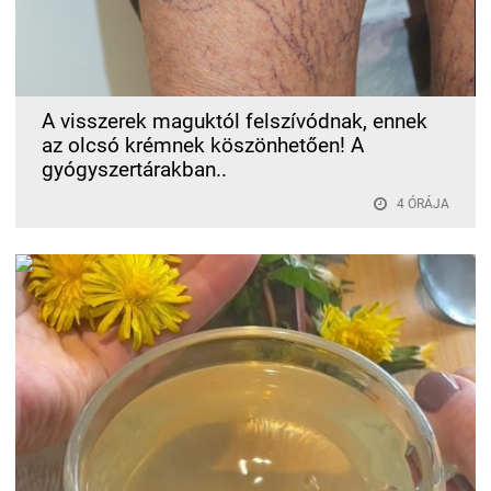
A visszerek maguktól felszívódnak, ennek
az olcsó krémnek köszönhetően! A
gyógyszertárakban..
4 ÓRÁJA