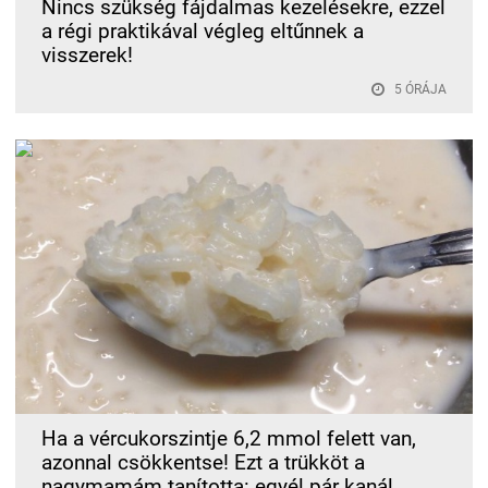
Nincs szükség fájdalmas kezelésekre, ezzel
a régi praktikával végleg eltűnnek a
visszerek!
5 ÓRÁJA
Ha a vércukorszintje 6,2 mmol felett van,
azonnal csökkentse! Ezt a trükköt a
nagymamám tanította: egyél pár kanál..