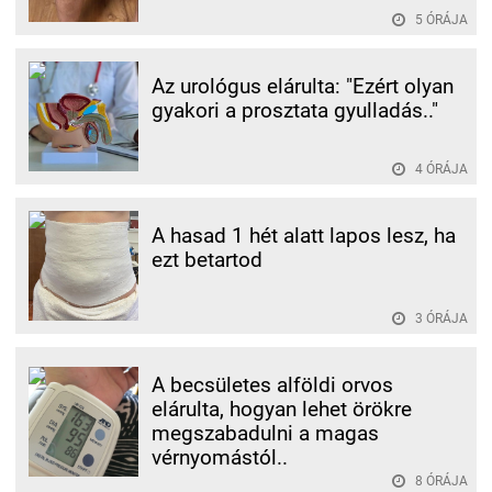
5 ÓRÁJA
Az urológus elárulta: "Ezért olyan
gyakori a prosztata gyulladás.."
4 ÓRÁJA
A hasad 1 hét alatt lapos lesz, ha
ezt betartod
3 ÓRÁJA
A becsületes alföldi orvos
elárulta, hogyan lehet örökre
megszabadulni a magas
vérnyomástól..
8 ÓRÁJA