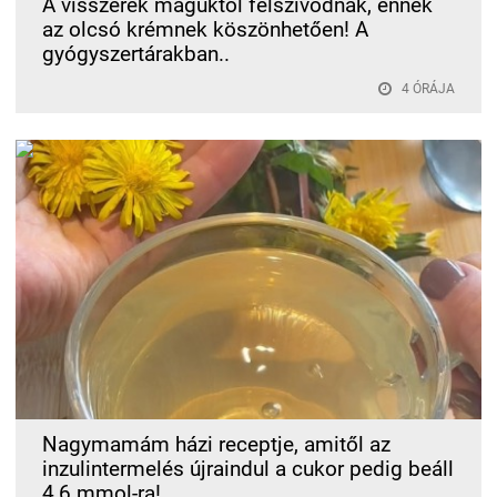
A visszerek maguktól felszívódnak, ennek
az olcsó krémnek köszönhetően! A
gyógyszertárakban..
4 ÓRÁJA
Nagymamám házi receptje, amitől az
inzulintermelés újraindul a cukor pedig beáll
4,6 mmol-ra!