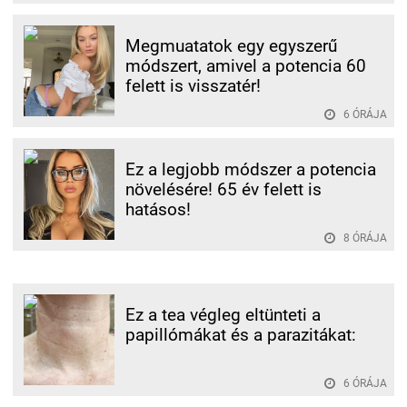
Megmuatatok egy egyszerű
módszert, amivel a potencia 60
felett is visszatér!
6 ÓRÁJA
Ez a legjobb módszer a potencia
növelésére! 65 év felett is
hatásos!
8 ÓRÁJA
Ez a tea végleg eltünteti a
papillómákat és a parazitákat:
6 ÓRÁJA