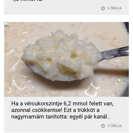
6 ÓRÁJA
Ha a vércukorszintje 6,2 mmol felett van,
azonnal csökkentse! Ezt a trükköt a
nagymamám tanította: egyél pár kanál..
3 ÓRÁJA