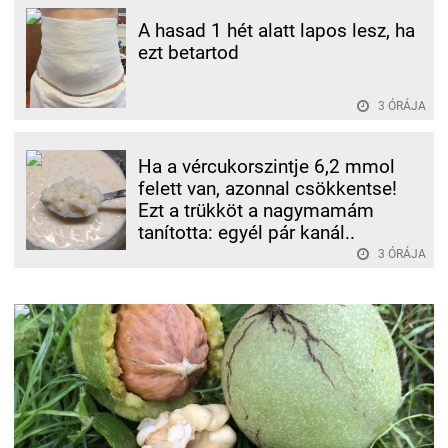
A hasad 1 hét alatt lapos lesz, ha
ezt betartod
3 ÓRÁJA
Ha a vércukorszintje 6,2 mmol
felett van, azonnal csökkentse!
Ezt a trükköt a nagymamám
tanította: egyél pár kanál..
3 ÓRÁJA