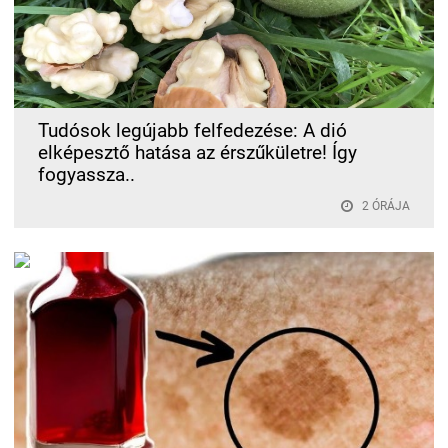
Tudósok legújabb felfedezése: A dió
elképesztő hatása az érszűkületre! Így
fogyassza..
2 ÓRÁJA