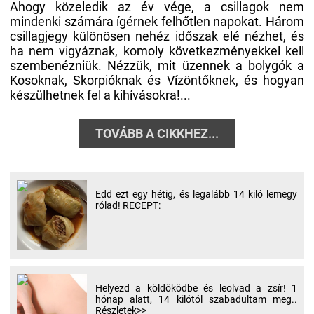
Ahogy közeledik az év vége, a csillagok nem
mindenki számára ígérnek felhőtlen napokat. Három
csillagjegy különösen nehéz időszak elé nézhet, és
ha nem vigyáznak, komoly következményekkel kell
szembenézniük. Nézzük, mit üzennek a bolygók a
Kosoknak, Skorpióknak és Vízöntőknek, és hogyan
készülhetnek fel a kihívásokra!...
TOVÁBB A CIKKHEZ...
Edd ezt egy hétig, és legalább 14 kiló lemegy
rólad! RECEPT:
Helyezd a köldöködbe és leolvad a zsír! 1
hónap alatt, 14 kilótól szabadultam meg..
Részletek>>