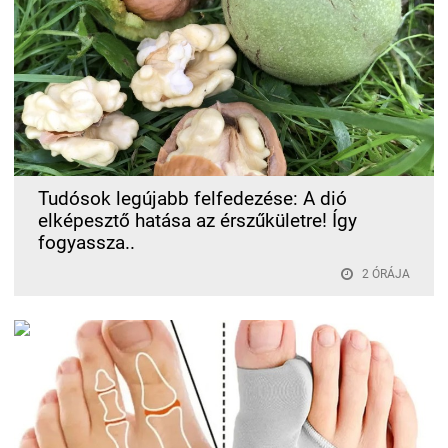
Tudósok legújabb felfedezése: A dió
elképesztő hatása az érszűkületre! Így
fogyassza..
2 ÓRÁJA