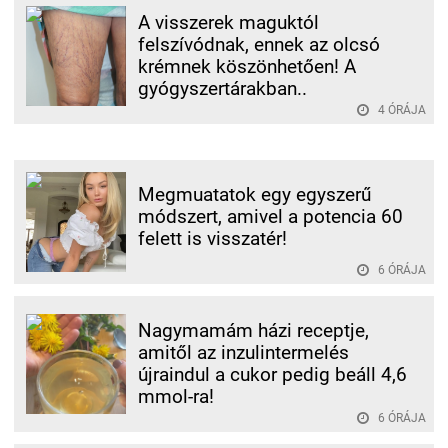
A visszerek maguktól
felszívódnak, ennek az olcsó
krémnek köszönhetően! A
gyógyszertárakban..
4 ÓRÁJA
Megmuatatok egy egyszerű
módszert, amivel a potencia 60
felett is visszatér!
6 ÓRÁJA
Nagymamám házi receptje,
amitől az inzulintermelés
újraindul a cukor pedig beáll 4,6
mmol-ra!
6 ÓRÁJA