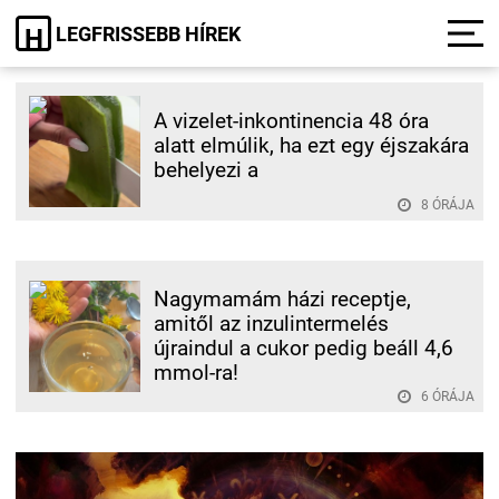
LEGFRISSEBB HÍREK
H
A vizelet-inkontinencia 48 óra
alatt elmúlik, ha ezt egy éjszakára
behelyezi a
8 ÓRÁJA
Nagymamám házi receptje,
amitől az inzulintermelés
újraindul a cukor pedig beáll 4,6
mmol-ra!
6 ÓRÁJA