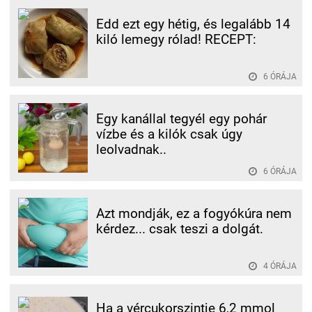
Edd ezt egy hétig, és legalább 14
kiló lemegy rólad! RECEPT:
6 ÓRÁJA
Egy kanállal tegyél egy pohár
vízbe és a kilók csak úgy
leolvadnak..
6 ÓRÁJA
Azt mondják, ez a fogyókúra nem
kérdez... csak teszi a dolgát.
4 ÓRÁJA
Ha a vércukorszintje 6,2 mmol