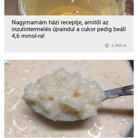
Nagymamám házi receptje, amitől az
inzulintermelés újraindul a cukor pedig beáll
4,6 mmol-ra!
6 ÓRÁJA