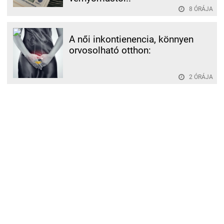
8 ÓRÁJA
A női inkontienencia, könnyen
orvosolható otthon:
2 ÓRÁJA