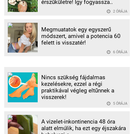
érszűkületre! Így fogyassza..
2 ÓRÁJA
Megmuatatok egy egyszerű
módszert, amivel a potencia 60
felett is visszatér!
6 ÓRÁJA
Nincs szükség fájdalmas
kezelésekre, ezzel a régi
praktikával végleg eltűnnek a
visszerek!
5 ÓRÁJA
A vizelet-inkontinencia 48 óra
alatt elmúlik, ha ezt egy éjszakára