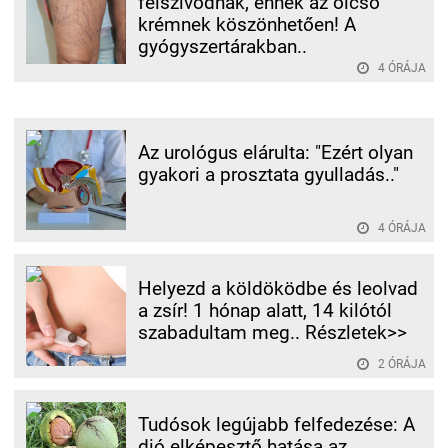
felszívódnak, ennek az olcsó
krémnek köszönhetően! A
gyógyszertárakban..
4 ÓRÁJA
Az urológus elárulta: "Ezért olyan
gyakori a prosztata gyulladás.."
4 ÓRÁJA
Helyezd a köldöködbe és leolvad
a zsír! 1 hónap alatt, 14 kilótól
szabadultam meg.. Részletek>>
2 ÓRÁJA
Tudósok legújabb felfedezése: A
dió elképesztő hatása az