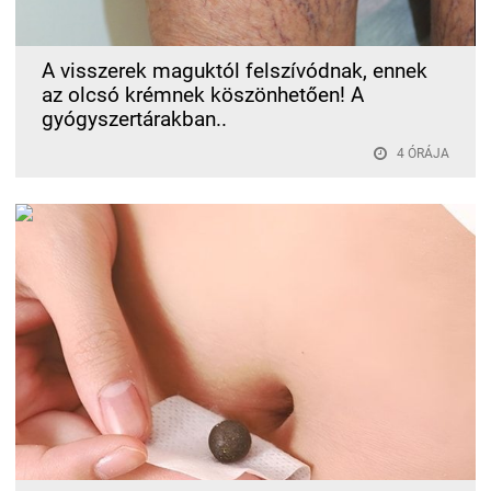
A visszerek maguktól felszívódnak, ennek
az olcsó krémnek köszönhetően! A
gyógyszertárakban..
4 ÓRÁJA