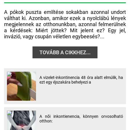
A pókok puszta említése sokakban azonnal undort
válthat ki. Azonban, amikor ezek a nyolclábú lények
megjelennek az otthonunkban, azonnal felmerülnek
a kérdések: Miért jöttek? Mit jelent ez? Egy jel,
invázió, vagy csupán véletlen egybeesés?...
TOVÁBB A CIKKHEZ...
A vizelet-inkontinencia 48 óra alatt elmúlik, ha
ezt egy éjszakára behelyezi a
A női inkontienencia, könnyen orvosolható
otthon: