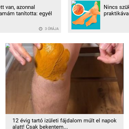
tt van, azonnal
Nincs szük
amám tanította: egyél
praktikáva
3 ÓRÁJA
12 évig tartó izületi fájdalom múlt el napok
alatt! Csak bekentem...