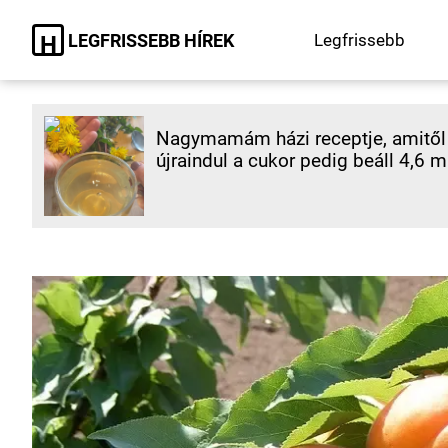
LEGFRISSEBB HÍREK
Legfrissebb
H
Nagymamám házi receptje, amitől 
újraindul a cukor pedig beáll 4,6 m