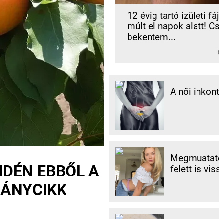
12 évig tartó izületi f
múlt el napok alatt! C
bekentem...
A női inkon
Megmuatato
IDÉN EBBŐL A
felett is vis
IÁNYCIKK