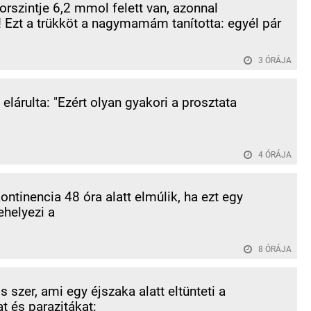
orszintje 6,2 mmol felett van, azonnal
 Ezt a trükköt a nagymamám tanította: egyél pár
3 ÓRÁJA
elárulta: "Ezért olyan gyakori a prosztata
4 ÓRÁJA
kontinencia 48 óra alatt elmúlik, ha ezt egy
ehelyezi a
8 ÓRÁJA
 szer, ami egy éjszaka alatt eltünteti a
t és parazitákat: