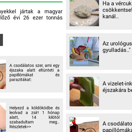
Ha a vércuk
csökkentse!
ényekkel jártak a magyar
kanál..
lőző évi 26 ezer tonnás
Az urológus 
gyulladás.."
A csodálatos szer, ami egy
éjszaka alatt eltünteti a
papillómákat és
parazitákat:
A vizelet-in
éjszakára b
Helyezd a köldöködbe és
leolvad a zsír! 1 hónap
alatt, 14 kilótól
szabadultam meg..
A csodálatos
Részletek>>
papillómáka