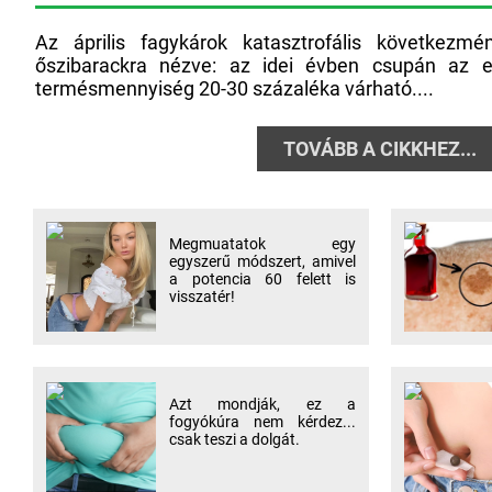
Az április fagykárok katasztrofális következm
őszibarackra nézve: az idei évben csupán az e
termésmennyiség 20-30 százaléka várható....
TOVÁBB A CIKKHEZ...
Megmuatatok egy
egyszerű módszert, amivel
a potencia 60 felett is
visszatér!
Azt mondják, ez a
fogyókúra nem kérdez...
csak teszi a dolgát.