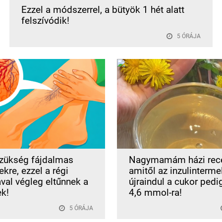
Ezzel a módszerrel, a bütyök 1 hét alatt
felszívódik!
5 ÓRÁJA
zükség fájdalmas
Nagymamám házi rece
kre, ezzel a régi
amitől az inzulinterme
ával végleg eltűnnek a
újraindul a cukor pedi
ek!
4,6 mmol-ra!
5 ÓRÁJA