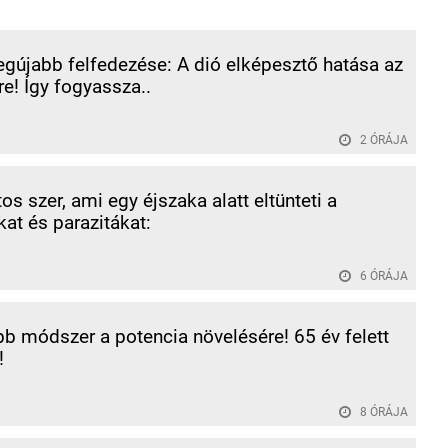
gújabb felfedezése: A dió elképesztő hatása az
re! Így fogyassza..
2 ÓRÁJA
os szer, ami egy éjszaka alatt eltünteti a
at és parazitákat:
6 ÓRÁJA
bb módszer a potencia növelésére! 65 év felett
!
8 ÓRÁJA