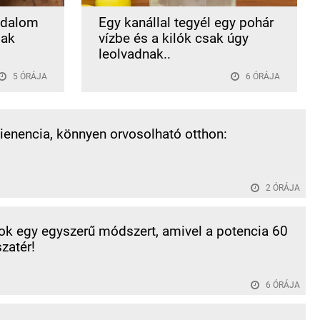
ájdalom
Egy kanállal tegyél egy pohár
sak
vízbe és a kilók csak úgy
leolvadnak..
5 ÓRÁJA
6 ÓRÁJA
tienencia, könnyen orvosolható otthon:
2 ÓRÁJA
k egy egyszerű módszert, amivel a potencia 60
szatér!
6 ÓRÁJA