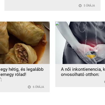
5 ÓRÁJA
 egy hétig, és legalább
A női inkontienencia,
 lemegy rólad!
orvosolható otthon:
:
6 ÓRÁJA