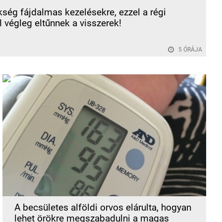
ség fájdalmas kezelésekre, ezzel a régi
l végleg eltűnnek a visszerek!
5 ÓRÁJA
A becsületes alföldi orvos elárulta, hogyan
lehet örökre megszabadulni a magas