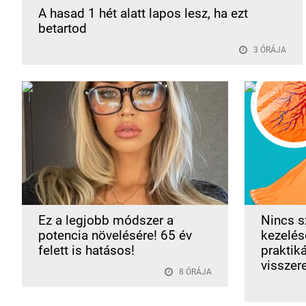
A hasad 1 hét alatt lapos lesz, ha ezt
betartod
3 ÓRÁJA
Ez a legjobb módszer a
Nincs s
potencia növelésére! 65 év
kezelése
felett is hatásos!
praktik
visszer
8 ÓRÁJA