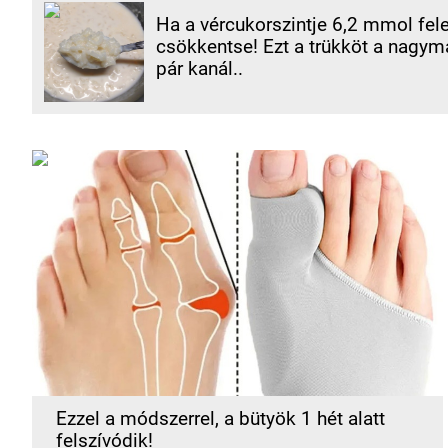
Ha a vércukorszintje 6,2 mmol fele
csökkentse! Ezt a trükköt a nagym
pár kanál..
Ezzel a módszerrel, a bütyök 1 hét alatt
felszívódik!