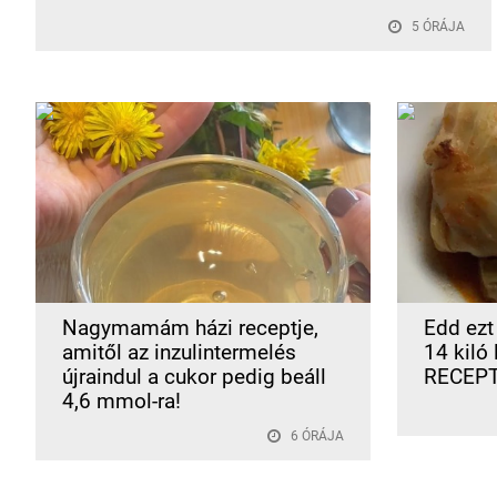
5 ÓRÁJA
Nagymamám házi receptje,
Edd ezt
amitől az inzulintermelés
14 kiló
újraindul a cukor pedig beáll
RECEPT
4,6 mmol-ra!
6 ÓRÁJA