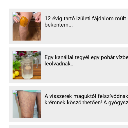
12 évig tartó izületi fájdalom múlt
bekentem...
Egy kanállal tegyél egy pohár vízb
leolvadnak..
A visszerek maguktól felszívódnak
krémnek köszönhetően! A gyógysze