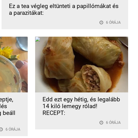
Ez a tea végleg eltünteti a papillómákat és
a parazitákat:
6 ÓRÁJA
ptje,
Edd ezt egy hétig, és legalább
lés
14 kiló lemegy rólad!
g beáll
RECEPT:
6 ÓRÁJA
6 ÓRÁJA