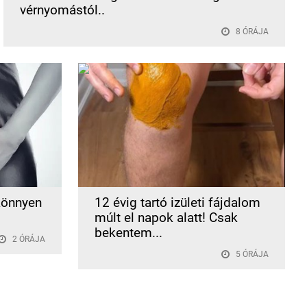
vérnyomástól..
8 ÓRÁJA
 könnyen
12 évig tartó izületi fájdalom
múlt el napok alatt! Csak
bekentem...
2 ÓRÁJA
5 ÓRÁJA