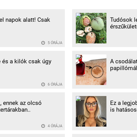
 el napok alatt! Csak
Tudósok le
érszűkület
5 ÓRÁJA
e és a kilók csak úgy
A csodálat
papillómák
6 ÓRÁJA
, ennek az olcsó
Ez a legjo
rtárakban..
is hatásos
4 ÓRÁJA