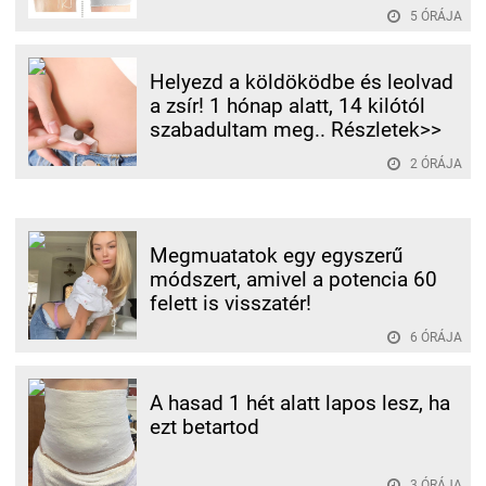
5 ÓRÁJA
Helyezd a köldöködbe és leolvad
a zsír! 1 hónap alatt, 14 kilótól
szabadultam meg.. Részletek>>
2 ÓRÁJA
Megmuatatok egy egyszerű
módszert, amivel a potencia 60
felett is visszatér!
6 ÓRÁJA
A hasad 1 hét alatt lapos lesz, ha
ezt betartod
3 ÓRÁJA