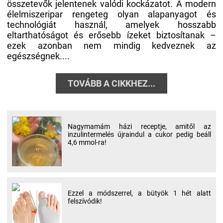
összetevők jelentenek valódi kockázatot. A modern
élelmiszeripar rengeteg olyan alapanyagot és
technológiát használ, amelyek hosszabb
eltarthatóságot és erősebb ízeket biztosítanak –
ezek azonban nem mindig kedveznek az
egészségnek....
TOVÁBB A CIKKHEZ...
Nagymamám házi receptje, amitől az
inzulintermelés újraindul a cukor pedig beáll
4,6 mmol-ra!
Ezzel a módszerrel, a bütyök 1 hét alatt
felszívódik!