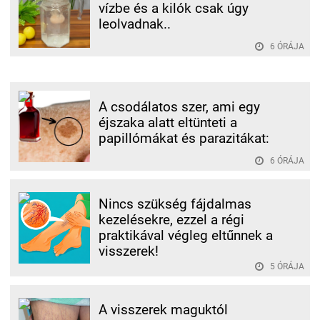
vízbe és a kilók csak úgy
leolvadnak..
6 ÓRÁJA
A csodálatos szer, ami egy
éjszaka alatt eltünteti a
papillómákat és parazitákat:
6 ÓRÁJA
Nincs szükség fájdalmas
kezelésekre, ezzel a régi
praktikával végleg eltűnnek a
visszerek!
5 ÓRÁJA
A visszerek maguktól