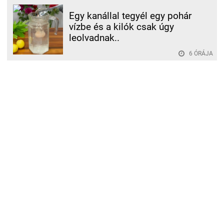
Egy kanállal tegyél egy pohár
vízbe és a kilók csak úgy
leolvadnak..
6 ÓRÁJA
A visszerek maguktól felszívódnak, ennek