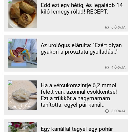
Edd ezt egy hétig, és legalább 14
kiló lemegy rólad! RECEPT:
6 ÓRÁJA
Az urológus elárulta: "Ezért olyan
gyakori a prosztata gyulladás.."
4 ÓRÁJA
Ha a vércukorszintje 6,2 mmol
felett van, azonnal csökkentse!
Ezt a trükköt a nagymamám
tanította: egyél pár kanál..
3 ÓRÁJA
Egy kanállal tegyél egy pohár