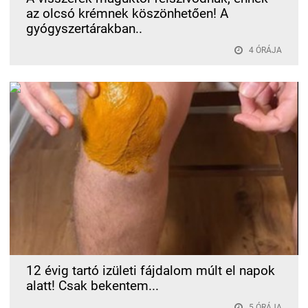
az olcsó krémnek köszönhetően! A
gyógyszertárakban..
4 ÓRÁJA
12 évig tartó izületi fájdalom múlt el napok
alatt! Csak bekentem...
5 ÓRÁJA