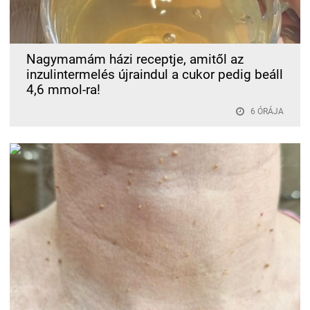
Nagymamám házi receptje, amitől az
inzulintermelés újraindul a cukor pedig beáll
4,6 mmol-ra!
6 ÓRÁJA