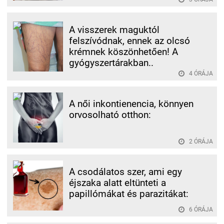
A visszerek maguktól
felszívódnak, ennek az olcsó
krémnek köszönhetően! A
gyógyszertárakban..
4 ÓRÁJA
A női inkontienencia, könnyen
orvosolható otthon:
2 ÓRÁJA
A csodálatos szer, ami egy
éjszaka alatt eltünteti a
papillómákat és parazitákat:
6 ÓRÁJA