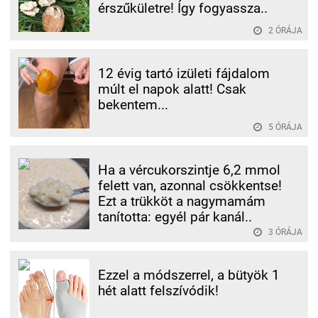
érszűkületre! Így fogyassza..
2 ÓRÁJA
12 évig tartó izületi fájdalom
múlt el napok alatt! Csak
bekentem...
5 ÓRÁJA
Ha a vércukorszintje 6,2 mmol
felett van, azonnal csökkentse!
Ezt a trükköt a nagymamám
tanította: egyél pár kanál..
3 ÓRÁJA
Ezzel a módszerrel, a bütyök 1
hét alatt felszívódik!