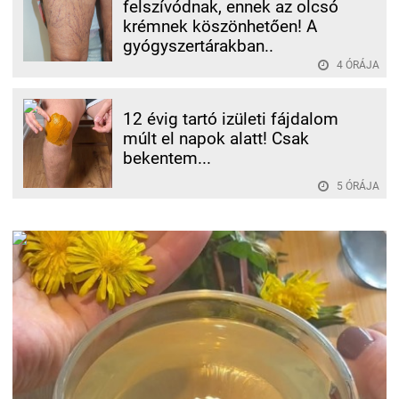
felszívódnak, ennek az olcsó
krémnek köszönhetően! A
gyógyszertárakban..
4 ÓRÁJA
12 évig tartó izületi fájdalom
múlt el napok alatt! Csak
bekentem...
5 ÓRÁJA