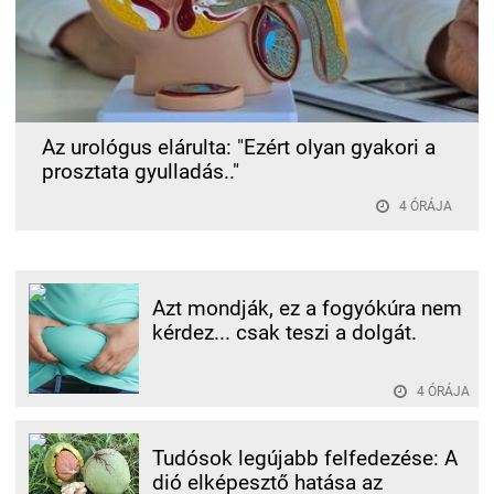
Az urológus elárulta: "Ezért olyan gyakori a
prosztata gyulladás.."
4 ÓRÁJA
Azt mondják, ez a fogyókúra nem
kérdez... csak teszi a dolgát.
4 ÓRÁJA
Tudósok legújabb felfedezése: A
dió elképesztő hatása az