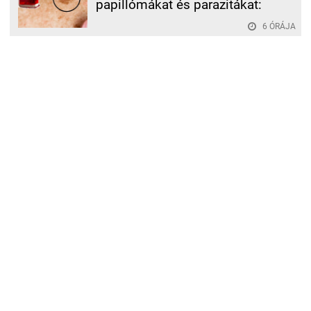
papillómákat és parazitákat:
6 ÓRÁJA
A hasad 1 hét alatt lapos lesz, ha ezt
betartod
3 ÓRÁJA