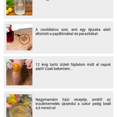
A csodálatos szer, ami egy éjszaka alatt
eltünteti a papillómákat és parazitákat:
12 évig tartó izületi fájdalom múlt el napok
alatt! Csak bekentem...
Nagymamám házi receptje, amitől az
inzulintermelés újraindul a cukor pedig beáll
4,6 mmol-ra!