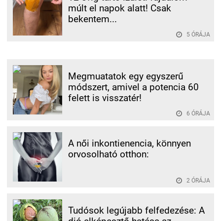
múlt el napok alatt! Csak
bekentem...
5 ÓRÁJA
Megmuatatok egy egyszerű
módszert, amivel a potencia 60
felett is visszatér!
6 ÓRÁJA
A női inkontienencia, könnyen
orvosolható otthon:
2 ÓRÁJA
Tudósok legújabb felfedezése: A