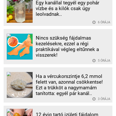
Egy kanállal tegyél egy pohár
vízbe és a kilók csak úgy
leolvadnak..
6 ÓRÁJA
Nincs szükség fájdalmas
kezelésekre, ezzel a régi
praktikával végleg eltűnnek a
visszerek!
5 ÓRÁJA
Ha a vércukorszintje 6,2 mmol
felett van, azonnal csökkentse!
Ezt a trükköt a nagymamám
tanította: egyél pár kanál..
3 ÓRÁJA
12 évig tartó izületi fájdalom