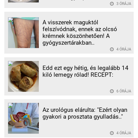
3 ÓRÁJA
A visszerek maguktól
felszívódnak, ennek az olcsó
krémnek köszönhetően! A
gyógyszertárakban..
4 ÓRÁJA
Edd ezt egy hétig, és legalább 14
kiló lemegy rólad! RECEPT:
6 ÓRÁJA
Az urológus elárulta: "Ezért olyan
gyakori a prosztata gyulladás.."
4 ÓRÁJA