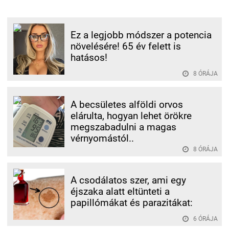
Ez a legjobb módszer a potencia
növelésére! 65 év felett is
hatásos!
8 ÓRÁJA
A becsületes alföldi orvos
elárulta, hogyan lehet örökre
megszabadulni a magas
vérnyomástól..
8 ÓRÁJA
A csodálatos szer, ami egy
éjszaka alatt eltünteti a
papillómákat és parazitákat:
6 ÓRÁJA