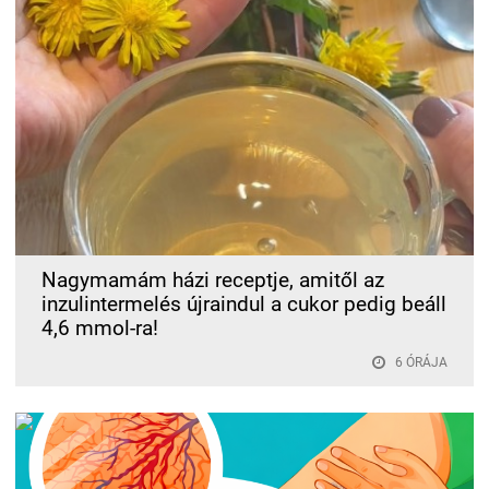
Nagymamám házi receptje, amitől az
inzulintermelés újraindul a cukor pedig beáll
4,6 mmol-ra!
6 ÓRÁJA