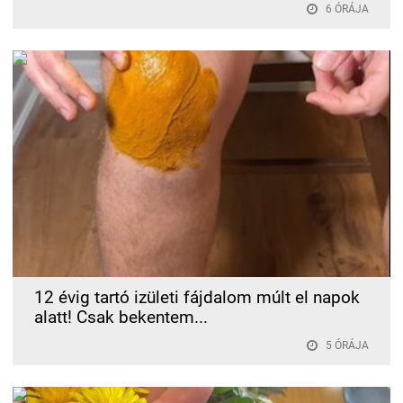
6 ÓRÁJA
12 évig tartó izületi fájdalom múlt el napok
alatt! Csak bekentem...
5 ÓRÁJA