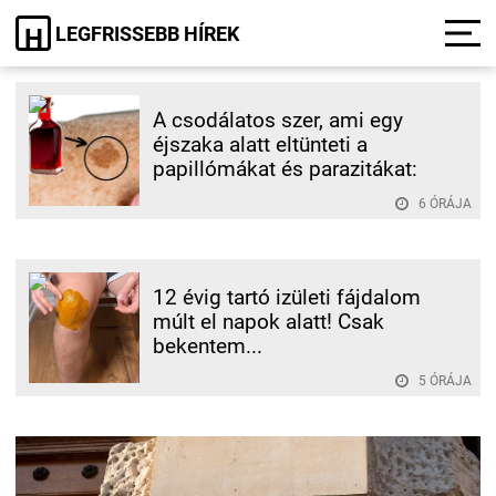
LEGFRISSEBB HÍREK
H
A csodálatos szer, ami egy
éjszaka alatt eltünteti a
papillómákat és parazitákat:
6 ÓRÁJA
12 évig tartó izületi fájdalom
múlt el napok alatt! Csak
bekentem...
5 ÓRÁJA