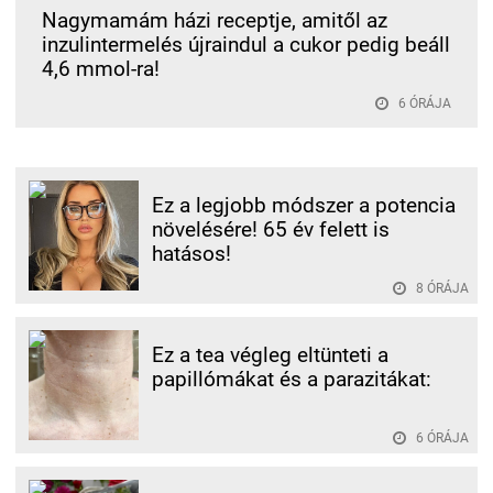
Nagymamám házi receptje, amitől az
inzulintermelés újraindul a cukor pedig beáll
4,6 mmol-ra!
6 ÓRÁJA
Ez a legjobb módszer a potencia
növelésére! 65 év felett is
hatásos!
8 ÓRÁJA
Ez a tea végleg eltünteti a
papillómákat és a parazitákat:
6 ÓRÁJA