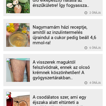
dió elképesztő hatása az
érszűkületre! Így fogyassza..
2 ÓRÁJA
Nagymamám házi receptje,
amitől az inzulintermelés
újraindul a cukor pedig beáll 4,6
mmol-ra!
6 ÓRÁJA
A visszerek maguktól
felszívódnak, ennek az olcsó
krémnek köszönhetően! A
gyógyszertárakban..
4 ÓRÁJA
A csodálatos szer, ami egy
éjszaka alatt eltünteti a