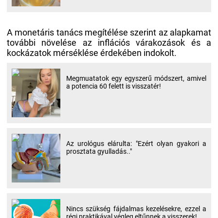
A monetáris tanács megítélése szerint az alapkamat
további növelése az inflációs várakozások és a
kockázatok mérséklése érdekében indokolt.
Megmuatatok egy egyszerű módszert, amivel
a potencia 60 felett is visszatér!
Az urológus elárulta: "Ezért olyan gyakori a
prosztata gyulladás.."
Nincs szükség fájdalmas kezelésekre, ezzel a
régi praktikával végleg eltűnnek a visszerek!