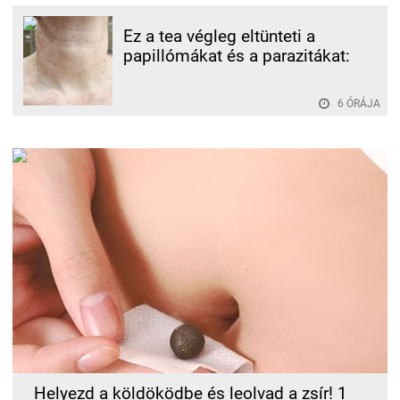
Ez a tea végleg eltünteti a
papillómákat és a parazitákat:
6 ÓRÁJA
Helyezd a köldöködbe és leolvad a zsír! 1