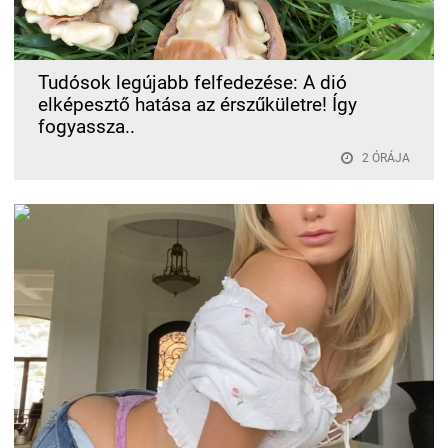
Tudósok legújabb felfedezése: A dió
elképesztő hatása az érszűkületre! Így
fogyassza..
2 ÓRÁJA